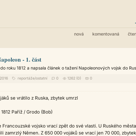
nová
komentovaná
čte
apoleon - 1. část
 do roku 1812 a napsala článek o tažení Napoleonových vojsk do Ru
.2016
reportáže
/
ostatní
0
1262 (0)
0
ojáků se vrátilo z Ruska, zbytek umrzl
. 1812 Paříž / Grodo (Bob)
 Francouzské vojsko vrací zpět do své vlasti. U Ruského města
li zamrzlý Němen. Z 650 000 vojáků se vrací jen 70 000, zbytek