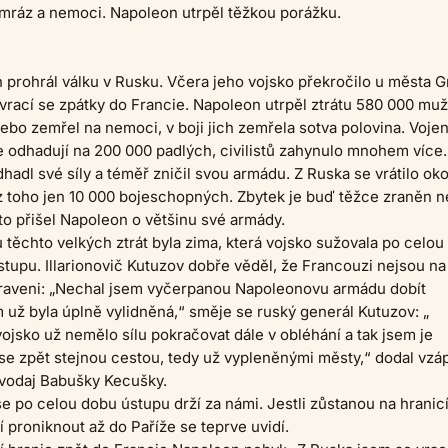
 mráz a nemoci. Napoleon utrpěl těžkou porážku.
 prohrál válku v Rusku. Včera jeho vojsko překročilo u města 
rací se zpátky do Francie. Napoleon utrpěl ztrátu 580 000 muž
ebo zemřel na nemoci, v boji jich zemřela sotva polovina. Voje
e odhadují na 200 000 padlých, civilistů zahynulo mnohem více.
adl své síly a téměř zničil svou armádu. Z Ruska se vrátilo oko
z toho jen 10 000 bojeschopných. Zbytek je buď těžce zraněn 
o přišel Napoleon o většinu své armády.
u těchto velkých ztrát byla zima, která vojsko sužovala po celou
stupu. Illarionovič Kutuzov dobře věděl, že Francouzi nejsou na
raveni: „Nechal jsem vyčerpanou Napoleonovu armádu dobít
už byla úplně vylidněná,“ směje se ruský generál Kutuzov: „
jsko už nemělo sílu pokračovat dále v obléhání a tak jsem je
 se zpět stejnou cestou, tedy už vypleněnými městy,“ dodal vzáp
avodaj Babušky Kecušky.
e po celou dobu ústupu drží za námi. Jestli zůstanou na hranic
 proniknout až do Paříže se teprve uvidí.