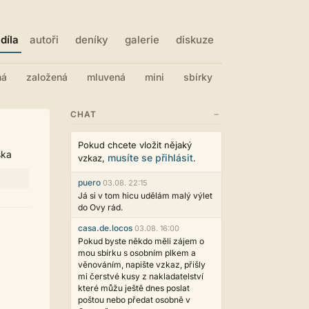
díla
autoři
deníky
galerie
diskuze
ná
založená
mluvená
mini
sbírky
−
CHAT
Pokud chcete vložit nějaký
ska
musíte se přihlásit
vzkaz,
.
puero
03.08. 22:15
Já si v tom hicu udělám malý výlet
do Ovy rád.
casa.de.locos
03.08. 16:00
Pokud byste někdo měli zájem o
mou sbírku s osobním plkem a
věnováním, napište vzkaz, přišly
mi čerstvé kusy z nakladatelství
které můžu ještě dnes poslat
poštou nebo předat osobně v