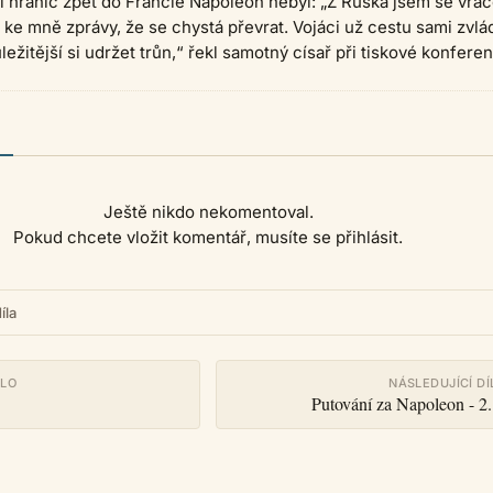
 hranic zpět do Francie Napoleon nebyl: „Z Ruska jsem se vrac
e ke mně zprávy, že se chystá převrat. Vojáci už cestu sami zvlád
ežitější si udržet trůn,“ řekl samotný císař při tiskové konferen
Ještě nikdo nekomentoval.
Pokud chcete vložit komentář, musíte se přihlásit.
íla
ÍLO
NÁSLEDUJÍCÍ DÍ
Putování za Napoleon - 2.