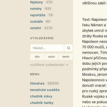
fejetony
170
většinou zabil
romány
930
reportáže
74
Text: Napoleon
scénáře
80
řeku Němen a v
ostatní
2176
zbytek umrzl n
ztráty Ruska s
VYHLEDÁVÁNÍ
Napoleon neodh
70 000 mužů, 
nemocen. Tímt
dílo
autor
deník
Hlavní příčino
dobu jejich po
rozšířené vyhledávání →
podmínky přip
Moskvu, jenom 
MENU
Napoleonovo vo
literatura
58/330
donutil vracet
tematické soutěže
pro ruský zpr
chodník slávy
Ruské vojsko s
nebo se pokusí
chodník hanby