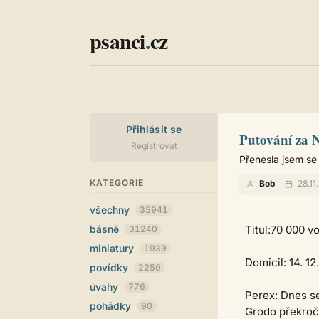
psanci
.
cz
Přihlásit se
Putování za N
Registrovat
Přenesla jsem se
KATEGORIE
Bob
28.11
všechny
35941
básně
Titul:70 000 v
31240
miniatury
1939
Domicil: 14. 12
povídky
2250
úvahy
776
Perex: Dnes se
pohádky
90
Grodo překroči