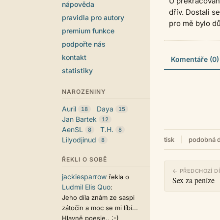
U překračování
nápověda
dřív. Dostali s
pravidla pro autory
pro mě bylo důl
premium funkce
podpořte nás
kontakt
Komentáře (0)
statistiky
NAROZENINY
Auril
Daya
18
15
Jan Bartek
12
AenSL
T.H.
8
8
Lilyodjinud
tisk
podobná d
8
ŘEKLI O SOBĚ
← PŘEDCHOZÍ D
jackiesparrow
řekla o
Sex za peníze
Ludmil Elis Quo
:
Jeho díla znám ze saspi
zátočin a moc se mi líbí...
Hlavně poesie.. :-)