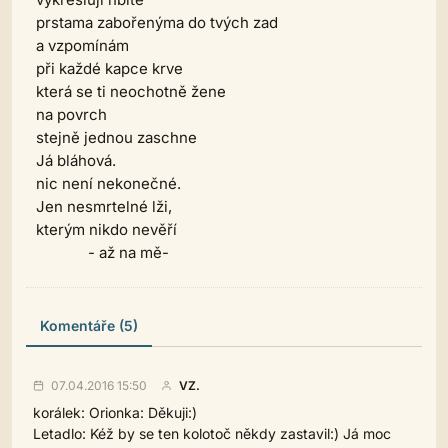
prstama zabořenýma do tvých zad
a vzpomínám
při každé kapce krve
která se ti neochotně žene
na povrch
stejně jednou zaschne
Já bláhová.
nic není nekonečné.
Jen nesmrtelné lži,
kterým nikdo nevěří
- až na mě-
Komentáře (5)
07.04.2016 15:50
VZ.
korálek: Orionka: Děkuji:)
Letadlo: Kéž by se ten kolotoč někdy zastavil:) Já moc