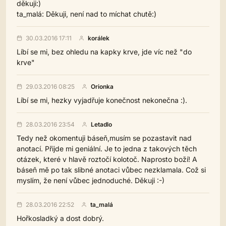
děkuji:)
ta_malá: Děkuji, není nad to míchat chutě:)
30.03.2016 17:11
korálek
Líbí se mi, bez ohledu na kapky krve, jde víc než "do
krve"
29.03.2016 08:25
Orionka
Líbí se mi, hezky vyjadřuje konečnost nekonečna :).
28.03.2016 23:54
Letadlo
Tedy než okomentuji báseň,musím se pozastavit nad
anotací. Přijde mi geniální. Je to jedna z takových těch
otázek, které v hlavě roztočí kolotoč. Naprosto boží! A
báseň mě po tak slibné anotaci vůbec nezklamala. Což si
myslím, že není vůbec jednoduché. Děkuji :-)
28.03.2016 22:52
ta_malá
Hořkosladký a dost dobrý.