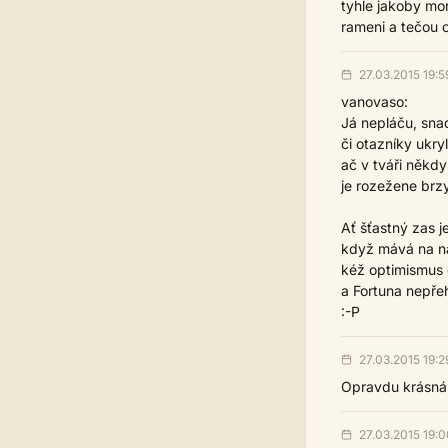
tyhle jakoby mor
rameni a tečou o
27.03.2015 19:5
vanovaso:
Já nepláču, snad
či otazníky ukryl
ač v tváři někdy
je rozežene brz
Ať šťastný zas je
když mává na ná
kéž optimismus 
a Fortuna nepřehl
:-P
27.03.2015 19:2
Opravdu krásná.
27.03.2015 19:0