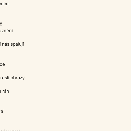
umím
oč
uznění
 nás spalují
íce
reslí obrazy
 rán
tí