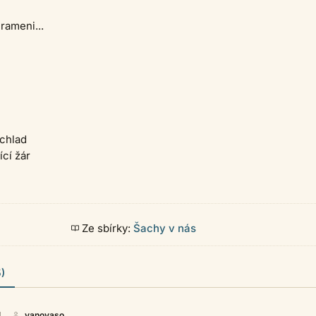
 rameni...
 chlad
ící žár
Ze sbírky:
Šachy v nás
)
4
vanovaso