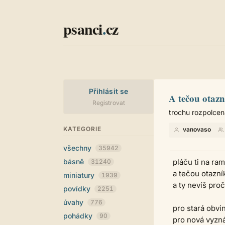
psanci
.
cz
Přihlásit se
A tečou otazní
Registrovat
trochu rozpolcen
KATEGORIE
vanovaso
všechny
35942
básně
pláču ti na ra
31240
a tečou otazní
miniatury
1939
a ty nevíš proč
povídky
2251
úvahy
776
pro stará obvi
pohádky
90
pro nová vyzn