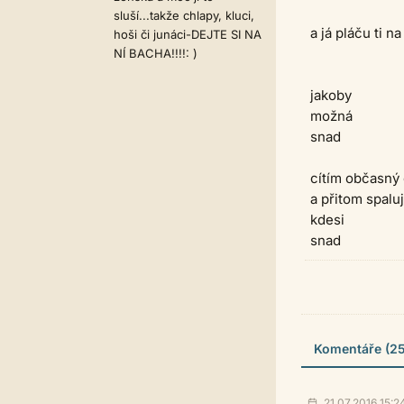
sluší...takže chlapy, kluci,
a já pláču ti na
hoši či junáci-DEJTE SI NA
NÍ BACHA!!!!: )
jakoby
možná
snad
cítím občasný
a přitom spaluj
kdesi
snad
Komentáře (25
21.07.2016 15:2