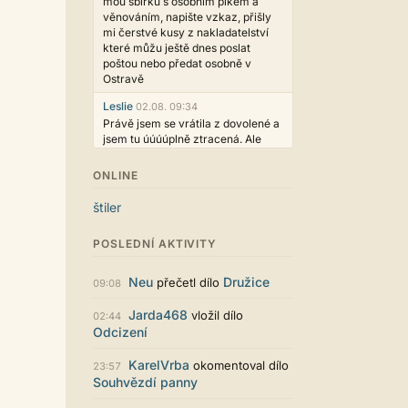
mou sbírku s osobním plkem a
věnováním, napište vzkaz, přišly
mi čerstvé kusy z nakladatelství
které můžu ještě dnes poslat
poštou nebo předat osobně v
Ostravě
Leslie
02.08. 09:34
Právě jsem se vrátila z dovolené a
jsem tu úúúúplně ztracená. Ale
hezké, děkujeme!
ONLINE
casa.de.locos
02.08. 02:04
wow, toto je hodně nezvyk, ale
štiler
není to vůbec ošklivé
Jarda468
31.07. 12:50
POSLEDNÍ AKTIVITY
Už i počet přečtení jde vidět,
reklama co zasahovala do chatu je
Neu
Družice
přečetl dílo
09:08
myslím také už v pořádku,
perfektní práce :)
Jarda468
vložil dílo
02:44
Odcizení
Singularis
30.07. 06:19
Líbí se mi tmavá varianta nového
KarelVrba
okomentoval dílo
vzhledu. Na některých místech
23:57
Souhvězdí panny
jsou sice mezi prvky příliš velké
mezery, ale když mě to bude štvát,