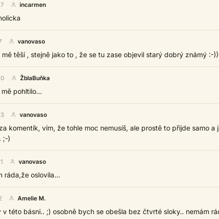
07
incarmen
holicka
7
vanovaso
 mě těší , stejně jako to , že se tu zase objevil starý dobrý známý :-))
00
ŽblaBuňka
 mě pohltilo...
23
vanovaso
za komentík, vím, že tohle moc nemusíš, ale prostě to přijde samo a j
 ;-)
1
vanovaso
m ráda,že oslovila...
2
Amelie M.
v této básni.. ;) osobně bych se obešla bez čtvrté sloky.. nemám r