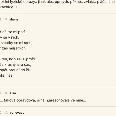
bidní fyzické obrazy.. jinak ale.. opravdu pěkné.. zvlášt.. pláču ti na
tazníky.. :-)
9
shane
 oči se mi potí,
y se v nich,
 smutky se mi srotí,
y zas můj smích.
 ten, kdo žal si prožil,
s krásný jara čas,
opět proudí do žil
íží nás...
9
Ailin
.. taková opravdová, silná. Zarezonovala ve mně...
0
vanovaso