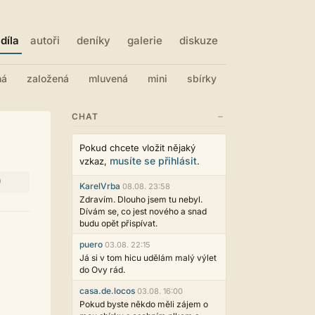
díla
autoři
deníky
galerie
diskuze
ná
založená
mluvená
mini
sbírky
−
CHAT
Pokud chcete vložit nějaký
musíte se přihlásit
vzkaz,
.
0
KarelVrba
08.08. 23:58
Zdravím. Dlouho jsem tu nebyl.
Dívám se, co jest nového a snad
budu opět přispívat.
puero
03.08. 22:15
Já si v tom hicu udělám malý výlet
do Ovy rád.
casa.de.locos
03.08. 16:00
Pokud byste někdo měli zájem o