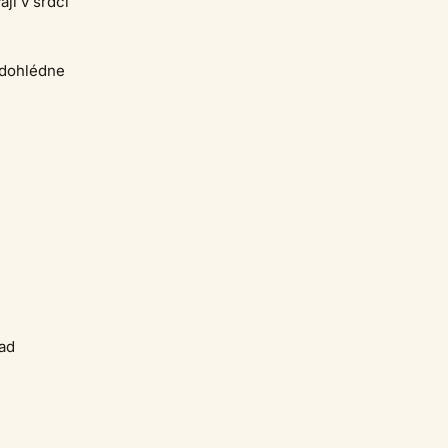
jí v srdci
edohlédne
ad