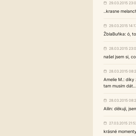
29.03.2015 23:
..krasne melanc
29.03.2015 14:1
ŽblaBuňka: ó, to
28.03.2015 23:
našel jsem si, co
28.03.2015 08:
Amelie M.: díky 
tam musím dát...
28.03.2015 08:2
Ailin: děkuji, jse
27.03.2015 21:5
krásné momenty 