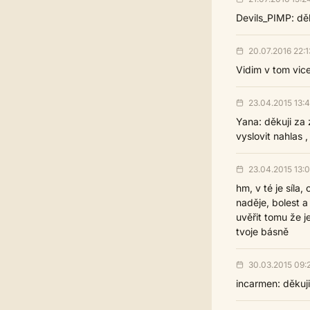
Devils_PIMP: děk
20.07.2016 22:1
Vidim v tom vi
23.04.2015 13:
Yana: děkuji za 
vyslovit nahlas 
23.04.2015 13:
hm, v té je síla
naděje, bolest 
uvěřit tomu že j
tvoje básně
30.03.2015 09:
incarmen: děkuji 