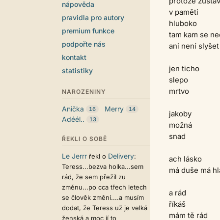
protože zůstáva
nápověda
v paměti
pravidla pro autory
hluboko
premium funkce
tam kam se n
podpořte nás
ani není slyšet
kontakt
jen ticho
statistiky
slepo
mrtvo
NAROZENINY
Anička
Merry
16
14
jakoby
Adéél..
13
možná
snad
ŘEKLI O SOBĚ
Le Jerrr
Delivery
řekl o
:
ach lásko
Teress...bezva holka...sem
má duše má hl
rád, že sem přežil zu
změnu...po cca třech letech
a rád
se člověk změní....a musím
říkáš
dodat, že Teress už je velká
mám tě rád
ženská a moc jí to