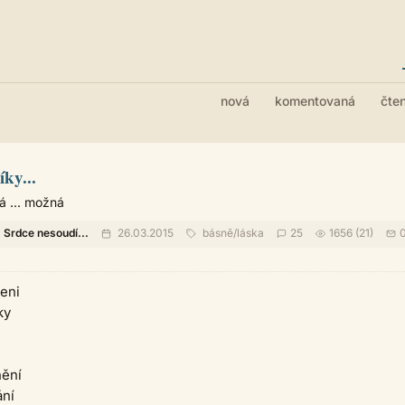
nová
komentovaná
čte
ky...
á ... možná
Srdce nesoudí...
26.03.2015
básně
/
láska
25
1656 (21)
meni
ky
nění
ání