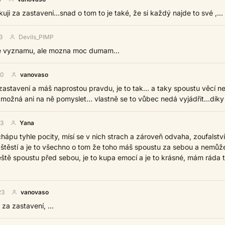
uji za zastavení...snad o tom to je také, že si každý najde to své ,...
3
Devils_PIMP
ce vyznamu, ale mozna moc dumam...
40
vanovaso
zastavení a máš naprostou pravdu, je to tak... a taky spoustu věcí n
, možná ani na ně pomyslet... vlastně se to vůbec nedá vyjádřit...díky
03
Yana
, chápu tyhle pocity, mísí se v nich strach a zároveň odvaha, zoufalství
a štěstí a je to všechno o tom že toho máš spoustu za sebou a nemůž
eště spoustu před sebou, je to kupa emocí a je to krásné, mám ráda 
23
vanovaso
za zastavení, ...