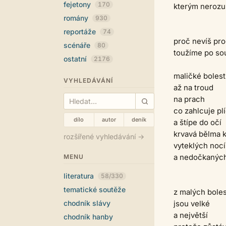
fejetony
170
kterým neroz
romány
930
reportáže
74
proč nevíš pr
scénáře
80
toužíme po so
ostatní
2176
maličké bolesti
VYHLEDÁVÁNÍ
až na troud
na prach
co zahlcuje pl
dílo
autor
deník
a štípe do očí
krvavá bělma k
rozšířené vyhledávání →
vyteklých nocí
a nedočkaných
MENU
literatura
58/330
tematické soutěže
z malých boles
chodník slávy
jsou velké
a největší
chodník hanby