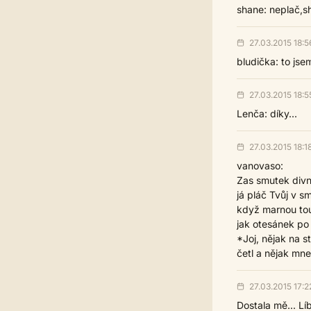
shane: neplač,sh
27.03.2015 18:5
bludička: to jsem
27.03.2015 18:5
Lenča: díky...
27.03.2015 18:1
vanovaso:
Zas smutek divn
já pláč Tvůj v s
když marnou tou
jak otesánek po 
*Joj, nějak na s
četl a nějak mne 
27.03.2015 17:2
Dostala mě... Líbí