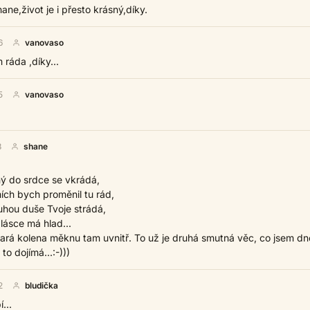
ane,život je i přesto krásný,díky.
6
vanovaso
 ráda ,díky...
5
vanovaso
8
shane
ý do srdce se vkrádá,
mích bych proměnil tu rád,
hou duše Tvoje strádá,
lásce má hlad...
tará kolena měknu tam uvnitř. To už je druhá smutná věc, co jsem dn
to dojímá...:-)))
2
bludička
...