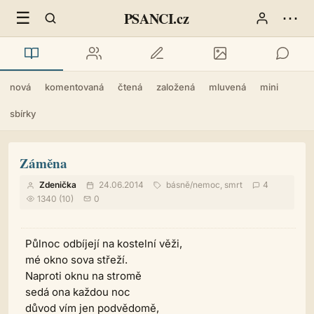
☰
⋯
PSANCI.cz
nová
komentovaná
čtená
založená
mluvená
mini
sbírky
Záměna
Zdenička
24.06.2014
básně
/
nemoc, smrt
4
1340 (10)
0
Půlnoc odbíjejí na kostelní věži,
mé okno sova střeží.
Naproti oknu na stromě
sedá ona každou noc
důvod vím jen podvědomě,