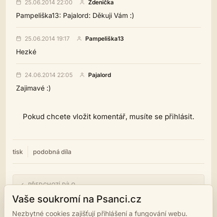
25.06.2014 22:00
Zdenička
Pampeliška13: Pajalord: Děkuji Vám :)
25.06.2014 19:17
Pampeliška13
Hezké
24.06.2014 22:05
Pajalord
Zajimavé :)
Pokud chcete vložit komentář, musíte se přihlásit.
tisk
podobná díla
← PŘEDCHOZÍ DÍLO
Pouhý závoj zůstává
Vaše soukromí na Psanci.cz
Nezbytné cookies zajišťují přihlášení a fungování webu.