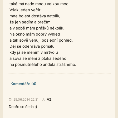
také má nade mnou velkou moc.
Však jeden večír
mne bolest dostává natolik,
že jen sedím a brečím
a v sobě mám prášků několik.
Na okno mám dobrý výhled
a tak sově věnuji poslední pohled.
Děj se odehrává pomalu,
kdy já se měním v mrtvolu
a sova se mění z ptáka šedého
na posmutnělého anděla strážného.
Komentáře (4)
25.06.2014 22:31
VZ.
Dobře se četla ;)