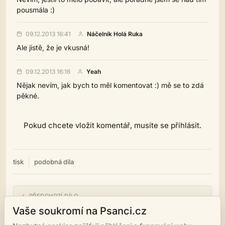
pousmála :)
09.12.2013 16:41
Náčelník Holá Ruka
Ale jistě, že je vkusná!
09.12.2013 16:16
Yeah
Nějak nevím, jak bych to měl komentovat :) mě se to zdá
pěkné.
Pokud chcete vložit komentář, musíte se přihlásit.
tisk
podobná díla
← PŘEDCHOZÍ DÍLO
Co víc?
Vaše soukromí na Psanci.cz