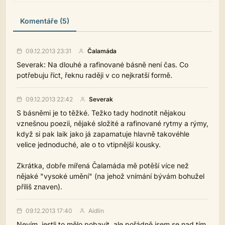
Komentáře (5)
09.12.2013 23:31
Čalamáda
Severak: Na dlouhé a rafinované básně není čas. Co
potřebuju říct, řeknu raději v co nejkratší formě.
09.12.2013 22:42
Severak
S básněmi je to těžké. Težko tady hodnotit nějakou
vznešnou poezii, nějaké složité a rafinované rytmy a rýmy,
když si pak laik jako já zapamatuje hlavně takovéhle
velice jednoduché, ale o to vtipnější kousky.
Zkrátka, dobře mířená Čalamáda mě potěší více než
nějaké "vysoké umění" (na jehož vnímání bývám bohužel
příliš znaven).
09.12.2013 17:40
Aidlin
Nevím, jestli to mělo pobavit, ale pořádně jsem se nad tím