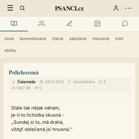
☰
⋯
PSANCI.cz
nová
komentovaná
čtená
založená
mluvená
mini
sbírky
Polichocená
Čalamáda
09.12.2013
básně
/
láska
5
1307 (9)
0
Stále tak nějak váhám,
je-li to lichotka vkusná -
,,Sundej si to, má drahá,
vždyť oblečená jsi hnusná.''