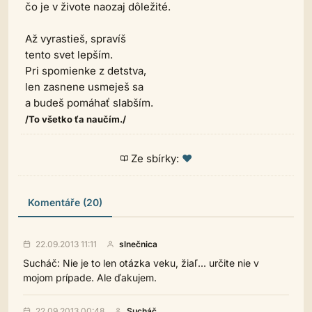
čo je v živote naozaj dôležité.
Až vyrastieš, spravíš
tento svet lepším.
Pri spomienke z detstva,
len zasnene usmeješ sa
a budeš pomáhať slabším.
/To všetko ťa naučím./
Ze sbírky:
♥
Komentáře (20)
22.09.2013 11:11
slnečnica
Sucháč: Nie je to len otázka veku, žiaľ... určite nie v
mojom prípade. Ale ďakujem.
22.09.2013 00:48
Sucháč