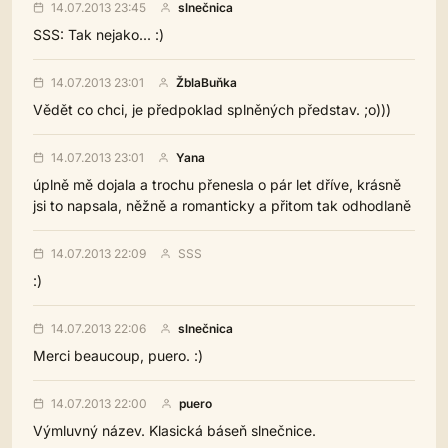
14.07.2013 23:45
slnečnica
SSS: Tak nejako... :)
14.07.2013 23:01
ŽblaBuňka
Vědět co chci, je předpoklad splněných představ. ;o)))
14.07.2013 23:01
Yana
úplně mě dojala a trochu přenesla o pár let dříve, krásně
jsi to napsala, něžně a romanticky a přitom tak odhodlaně
14.07.2013 22:09
SSS
:)
14.07.2013 22:06
slnečnica
Merci beaucoup, puero. :)
14.07.2013 22:00
puero
Výmluvný název. Klasická báseň slnečnice.