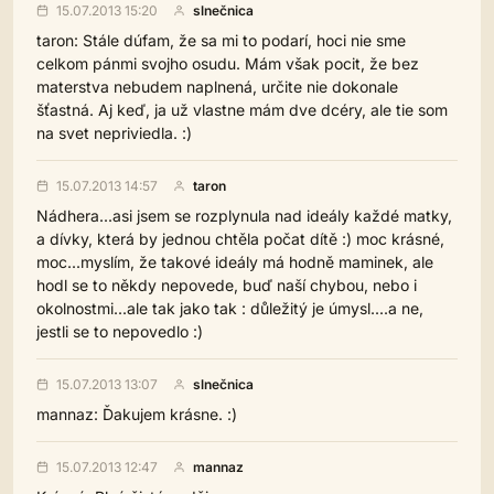
15.07.2013 15:20
slnečnica
taron: Stále dúfam, že sa mi to podarí, hoci nie sme
celkom pánmi svojho osudu. Mám však pocit, že bez
materstva nebudem naplnená, určite nie dokonale
šťastná. Aj keď, ja už vlastne mám dve dcéry, ale tie som
na svet nepriviedla. :)
15.07.2013 14:57
taron
Nádhera...asi jsem se rozplynula nad ideály každé matky,
a dívky, která by jednou chtěla počat dítě :) moc krásné,
moc...myslím, že takové ideály má hodně maminek, ale
hodl se to někdy nepovede, buď naší chybou, nebo i
okolnostmi...ale tak jako tak : důležitý je úmysl....a ne,
jestli se to nepovedlo :)
15.07.2013 13:07
slnečnica
mannaz: Ďakujem krásne. :)
15.07.2013 12:47
mannaz