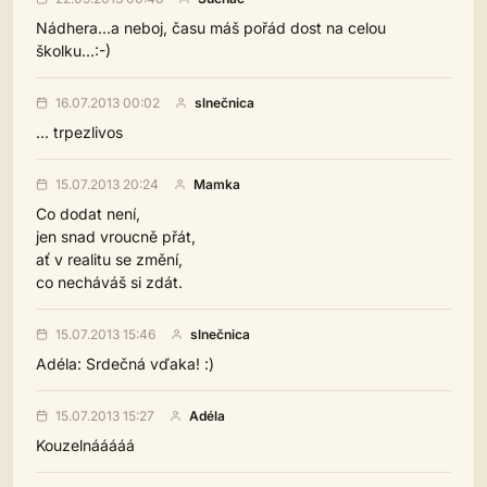
Nádhera...a neboj, času máš pořád dost na celou
školku...:-)
16.07.2013 00:02
slnečnica
... trpezlivos
15.07.2013 20:24
Mamka
Co dodat není,
jen snad vroucně přát,
ať v realitu se změní,
co necháváš si zdát.
15.07.2013 15:46
slnečnica
Adéla: Srdečná vďaka! :)
15.07.2013 15:27
Adéla
Kouzelnááááá