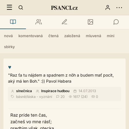
☰
⋯
PSANCI.cz
nová
komentovaná
čtená
založená
mluvená
mini
sbírky
♥
"Raz ťa tu nájdem a spadnem z nôh a budem mať pocit,
aký má len Boh." :)) Pavol Habera
slnečnica
Inspirace hudbou
14.07.2013
básně
/
láska - vyznání
20
1617 (24)
0
Raz príde ten čas,
začneš vo mne rásť;
predtým však, otecka