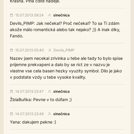
Krásná. Plná čisté naděje.
15.07.2013 08:24
slnečnica
Devils_PIMP: Jak nečekal? Proč nečekal? To sa Ti zdám
akože málo romantická alebo tak nejako? ;)) A inak díky,
Fando.
15.07.2013 05:40
Devils_PIMP
Nazev jsem necekal zrivinka u tebe ale tady to bylo spise
prijemne prekvapeni a dalo by se rict ze v nazvu je
vlastne vse cela basen hezky vyuzity symbol. Dilo je jako
v podstate vzdy u tebe vysoke kvality.
14.07.2013 23:47
slnečnica
ŽblaBuňka: Pevne v to dúfam ;)
14.07.2013 23:46
slnečnica
Yana: dakujem pekne :)