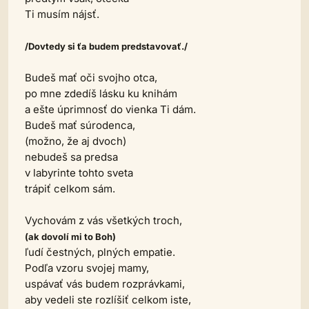
Ti musím nájsť.
/Dovtedy si ťa budem predstavovať./
Budeš mať oči svojho otca,
po mne zdedíš lásku ku knihám
a ešte úprimnosť do vienka Ti dám.
Budeš mať súrodenca,
(možno, že aj dvoch)
nebudeš sa predsa
v labyrinte tohto sveta
trápiť celkom sám.
Vychovám z vás všetkých troch,
(ak dovolí mi to Boh)
ľudí čestných, plných empatie.
Podľa vzoru svojej mamy,
uspávať vás budem rozprávkami,
aby vedeli ste rozlíšiť celkom iste,