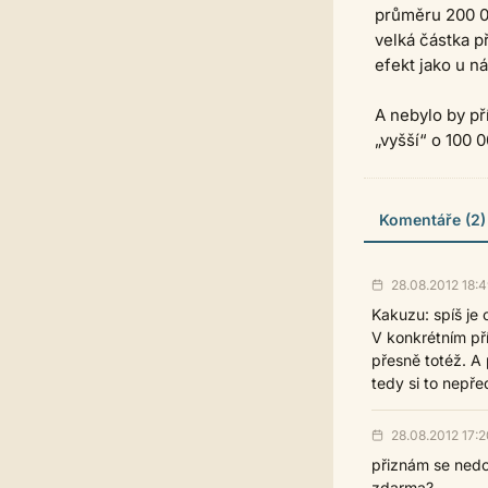
průměru 200 00
velká částka p
efekt jako u ná
A nebylo by př
„vyšší“ o 100 
Komentáře (2)
28.08.2012 18:4
Kakuzu: spíš je 
V konkrétním př
přesně totéž. A
tedy si to nepřed
28.08.2012 17:2
přiznám se nedo
zdarma?