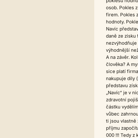
poklesu hodnot
osob. Pokles z
firem. Pokles 
hodnoty. Pokles
Navíc představ
daně ze zisku 
nezvýhodňuje 
výhodnější než
A na závěr. Ko
člověka? A mys
sice platí fir
nakupuje díly 
představu získ
„Navíc“ je v n
zdravotní pojiš
částku vydělím
vůbec zahrnout
ti jsou vlastně
příjmu započít
000 !!! Tedy z