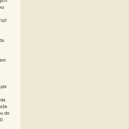
kých
mé ADD a možná jsem prostě
ku
vyhořela... těžko říct. Psaní miluju,
ale... nějak nevím, jak dál. Má to
vůbec cenu? Stojí mé příběhy za
izí!
pozornost? Těžko říct.
casa.de.locos
11.06. 22:20
mi promokly boty cestou do
vdu
blázince ráno
Homér
10.06. 21:06
Já dnes dělal v rukavicích,
rem
rašeliniště ti nedá nic zadarmo.
Nohy jsem měl v gumovkách
pěkně ledový.
KarelVrba
10.06. 06:36
Zdravím všechny autory a autorky.
hybí
o
casa.de.locos
09.06. 20:18
v ostravě ne, je tu dusno a
zda
nespadla ani kapka
tože
Homér
09.06. 13:27
ou do
V Hartmanicích prší...
00
Strach
01.06. 12:51