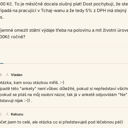
0 Kč. To je měsíčně docela slušný plat! Dost pochybuji, že st
řipadá na pracující v Tchaj-wanu a že tedy 5% z DPH má stejný
s.
íjemné omezit státní výdaje třeba na polovinu a mít životní úrov
000Kč ročně?
9
Vladan
otázka, kam svou otázkou míříš. :-)
ípadě této "ankety" není vůbec důležité, pokud si nepředstaví všich
 pokud se ptáš na můj osobní názor, tak já v anketě odpovídám "Ne"
stavuji nijak :-)) .
0
Kakuzu
čet jsem to celé, ale otázka co si představuješ pod léčebnou péčí