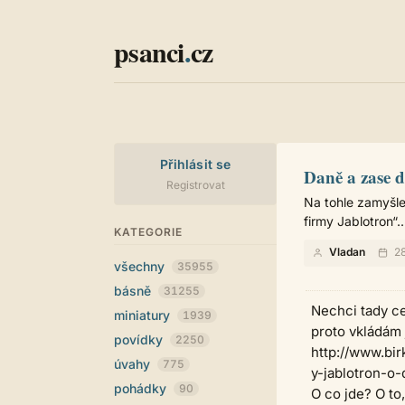
psanci
.
cz
Přihlásit se
Daně a zase d
Registrovat
Na tohle zamyšle
firmy Jablotron“..
KATEGORIE
Vladan
28
všechny
35955
básně
31255
Nechci tady ce
miniatury
1939
proto vkládám 
povídky
2250
http://www.bi
úvahy
775
y-jablotron-o
pohádky
90
O co jde? O to