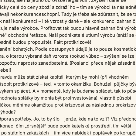
jem státu, ale má jedno obrovské negativum. Zvýšení daně se
icky celé do ceny zboží a zdraží ho – tím se výrobci (a následn
ávají nekonkurenceschopní. Tady je třeba ale zdůraznit, že se t
k naší konkurenci – i té vzrostly daně – ale konkurenci zahranič
ačuje naše výrobce. Profitovat tak budou hlavně zahraniční výrob
vné“ obchodní řetězce. Naši podnikatelé utlumí výrobu (sníží se
ípadně budou propouštět. Fakt protikrizové!
danění bohatých. Podle dostupných údajů je to pouze kosmetic
ka, o kterou vybraná daň vzroste (pokud vůbec – zvýšení se lze
rozpočtu naprosto zanedbatelná. (Poslanci přece nějak zásadně
ebe!)
ravdu může stát získat kapitál, kterým by mohl (při vhodném
ůsobit protikrizově – teď, v tomto okamžiku. Bohužel, půjčky bý
zvykem splácet. A v momentě, kdy je budeme splácet, tak to půs
hodnota splátky by mohla být proinvestována), vlastně působí
jčkou měníme okamžitou protikrizovost za následnou prokrizov
výhoda?
pora spotřeby. Jo, to by šlo – jenže, kde na to vzít? Viz předch
konec, čím „drsnější“ bude podnikatelské prostředí, tím větší
po státních zakázkách – tím více nabídek i poptávek po korup