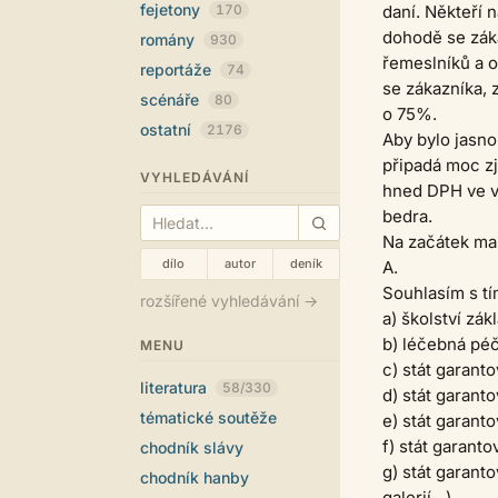
fejetony
170
daní. Někteří 
dohodě se zák
romány
930
řemeslníků a o
reportáže
74
se zákazníka, 
scénáře
80
o 75%.
ostatní
2176
Aby bylo jasno
připadá moc z
VYHLEDÁVÁNÍ
hned DPH ve výš
bedra.
Na začátek mal
dílo
autor
deník
A.
Souhlasím s tí
rozšířené vyhledávání →
a) školství zák
b) léčebná pé
MENU
c) stát garant
literatura
58/330
d) stát garant
tématické soutěže
e) stát garant
f) stát garant
chodník slávy
g) stát garant
chodník hanby
galerií…)