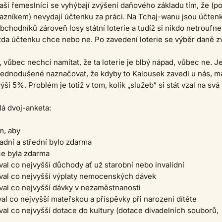
naši řemeslníci se vyhýbají zvýšení daňového základu tím, že (p
azníkem) nevydají účtenku za práci. Na Tchaj-wanu jsou účten
bchodníků zároveň losy státní loterie a tudíž si nikdo netroufne
zda účtenku chce nebo ne. Po zavedení loterie se výběr daně zv
, vůbec nechci namítat, že ta loterie je blbý nápad, vůbec ne. J
jednodušené naznačovat, že kdyby to Kalousek zavedl u nás, 
i 5%. Problém je totiž v tom, kolik „služeb“ si stát vzal na svá
á dvoj-anketa:
m, aby
ladní a střední bylo zdarma
če byla zdarma
oval co nejvyšší důchody ať už starobní nebo invalidní
oval co nejvyšší výplaty nemocenských dávek
oval co nejvyšší dávky v nezaměstnanosti
oval co nejvyšší mateřskou a příspěvky při narození dítěte
oval co nejvyšší dotace do kultury (dotace divadelních souborů,