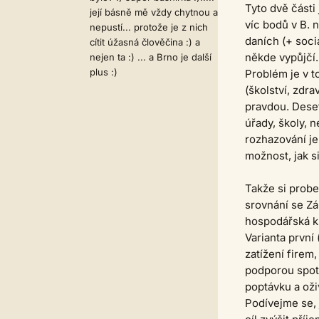
Tyto dvě části 
její básně mě vždy chytnou a
víc bodů v B. 
nepustí... protože je z nich
daních (+ soci
cítit úžasná člověčina :) a
někde vypůjčí.
nejen ta :) ... a Brno je další
plus :)
Problém je v t
(školství, zdra
pravdou. Deset
úřady, školy, n
rozhazování je 
možnost, jak si
Takže si probe
srovnání se Z
hospodářská kr
Varianta první
zatížení firem
podporou spotř
poptávku a oživ
Podívejme se, 