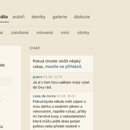
díla
autoři
deníky
galerie
diskuze
ná
založená
mluvená
mini
sbírky
−
CHAT
Pokud chcete vložit nějaký
ele
musíte se přihlásit
vzkaz,
.
puero
03.08. 22:15
Já si v tom hicu udělám malý výlet
do Ovy rád.
casa.de.locos
03.08. 16:00
,
Pokud byste někdo měli zájem o
mou sbírku s osobním plkem a
věnováním, napište vzkaz, přišly
mi čerstvé kusy z nakladatelství
které můžu ještě dnes poslat
ru
poštou nebo předat osobně v