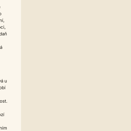
Homér
04.07. 17:28
ě
Příbram
o
casa.de.locos
ní,
30.06. 16:13
Tampa, FL
ci,
 daň
Strach
30.06. 10:16
Tamp
ká
Jarda468
30.06. 00:26
Co je víc Babiš? Trump nebo
dumb?
Homér
15.06. 23:14
Kdo je víc dumb? Babiš nebo
Trump?
vá u
casa.de.locos
obí
13.06. 14:56
souhlasím, někdy mi pomáhá
udělat 'dump' - vypsat ze sebe ten
ost.
rozhodovací špunt a vidět co je za
ním, a pak se k těm torzům textů
opakovaně vracet dokud si to
ozí
nesedne
Jarda468
13.06. 02:03
čním