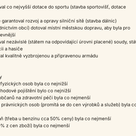
oval co nejvyšší dotace do sportu (stavba sportovišť, dotace
ě garantoval rozvoj a opravy silniční sítě (stavba dálnic)
řednictvím obcí) dotoval místní městskou dopravu, aby byla pro
evnější
val nezávislé (státem na odpovídající úrovni placené) soudy, stá
ii a hasiče
oval kvalitně vyzbrojenou a připravenou armádu
y
u fyzických osob byla co nejnižší
hodové pojištění bylo co nejnižší
občanů na zdravotní péči byla co nejmenší
u právnických osob (promítá se do cen výrobků a služeb) byla c
aň (třeba u benzínu cca 50% ceny) byla co nejmenší
% z cen zboží) byla co nejmenší