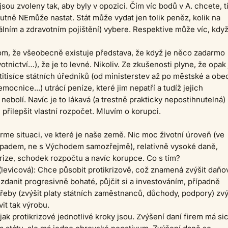
jsou zvoleny tak, aby byly v opozici. Čím víc bodů v A. chcete, 
nutně NEmůže nastat. Stát může vydat jen tolik peněz, kolik na
álním a zdravotním pojištění) vybere. Respektive může víc, když
om, že všeobecně existuje představa, že když je něco zadarmo
votnictví…), že je to levné. Nikoliv. Ze zkušenosti plyne, že opak 
itisíce státních úředníků (od ministerstev až po městské a obe
emocnice...) utrácí peníze, které jim nepatří a tudíž jejich
nebolí. Navíc je to lákavá (a trestně prakticky nepostihnutelná)
 přilepšit vlastní rozpočet. Mluvím o korupci.
rme situaci, ve které je naše země. Nic moc životní úroveň (ve
ápadem, ne s Východem samozřejmě), relativně vysoké daně,
ize, schodek rozpočtu a navíc korupce. Co s tím?
 (levicová): Chce působit protikrizově, což znamená zvýšit daňo
, zdanit progresivně bohaté, půjčit si a investováním, případně
eby (zvýšit platy státních zaměstnanců, důchody, podpory) zvý
it tak výrobu.
jak protikrizové jednotlivé kroky jsou. Zvýšení daní firem má si