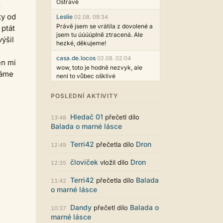
Ostravě
o
ky od
Leslie
02.08. 09:34
Právě jsem se vrátila z dovolené a
 ptát
jsem tu úúúúplně ztracená. Ale
ýšil
hezké, děkujeme!
casa.de.locos
02.08. 02:04
en mi
wow, toto je hodně nezvyk, ale
máme
není to vůbec ošklivé
Jarda468
31.07. 12:50
POSLEDNÍ AKTIVITY
Už i počet přečtení jde vidět,
reklama co zasahovala do chatu je
Hledač 01
přečetl dílo
myslím také už v pořádku,
13:48
Balada o marné lásce
perfektní práce :)
Singularis
30.07. 06:19
Terri42
Dron
přečetla dílo
12:49
Líbí se mi tmavá varianta nového
vzhledu. Na některých místech
človiček
Dron
vložil dílo
12:35
jsou sice mezi prvky příliš velké
mezery, ale když mě to bude štvát,
Terri42
Balada
přečetla dílo
11:42
určitě to půjde upravit místním
o marné lásce
stylem... Celkově je styl dobře
funkční a příjemný. Podvedl se.
Dandy
Balada o
přečetl dílo
10:37
puero
marné lásce
29.07. 11:53