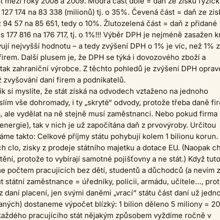
 mezi roky 2008 a 2009. Modrá část dole = daň ze zisku fyzic
 127 174 na 83 338 (milionů) tj. o 35%. Čevená část = daň ze zis
z 94 57 na 85 651, tedy o 10%. Žlutozelená část = daň z přidané
 177 816 na 176 717, tj. o 1%!!! Výběr DPH je nejméně zasažen kr
ují nejvyšší hodnotu – a tedy zvýšení DPH o 1% je víc, než 1% z
firem. Další plusem je, že DPH se týká i dovozového zboží a
tak zahraniční výrobce. Z těchto pohledů je zvýšení DPH opra
 zvyšování daní firem a podnikatelů.
lik si myslíte, že stát získá na odvodech vztaženo na jednoho
lím vše dohromady, i ty „skryté“ odvody, protože třeba daně fi
ma, ale vydělat na ně stejně musí zaměstnanci. Nebo pokud firma
(energie), tak v nich je už započítána daň z prvovýroby. Určitou
áme takto: Celkové příjmy státu pohybují kolem 1 bilionu korun.
ich clo, zisky z prodeje státního majetku a dotace EU. (Naopak c
tění, protože to vybírají samotné pojišťovny a ne stát.) Když tut
e počtem pracujících bez dětí, studentů a důchodců (a nevím 
 státní zaměstnance = úředníky, policii, armádu, učitele…, pro
 z daní placení, jen svými daněmi „vrací“ státu část daní už jedn
aných) dostaneme výpočet blízký: 1 bilion děleno 5 miliony = 2
 každého pracujícího stát nějakým způsobem vyždíme ročně v