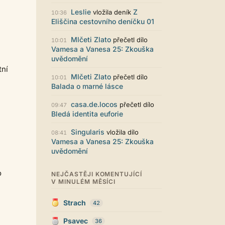
Zajímavý počin. Líbí se mi jak je to
graficky promyšlené.
Leslie
Z
vložila deník
10:36
Eliščina cestovního deníčku 01
Santiago Dibla
29.07. 11:01
Ahoj všem! Právě jsem publikoval
Mlčeti Zlato
přečetl dílo
10:01
svou druhou sbírku. Dostupná je ve
Vamesa a Vanesa 25: Zkouška
formátu pdf. Budu moc rád za
uvědomění
přečtení! Sbírka nese název Já v
tní
sobě, dostupná je například zde:
Mlčeti Zlato
přečetl dílo
10:01
https://www.palmknihy.cz/ekniha/j
Balada o marné lásce
a-v-sobe-428529 Santiago :)
Kristína Melegová
27.07. 21:01
casa.de.locos
přečetl dílo
09:47
super práca, symbol toho, že to tu
Bledá identita euforie
ešte žije
Singularis
vložila dílo
08:41
Strach
26.07. 21:35
Vamesa a Vanesa 25: Zkouška
Pena pace Lukio,... bude to tvrdy
uvědomění
zvykani po tech x letech ale
zvykneme sei
o
NEJČASTĚJI KOMENTUJÍCÍ
Terri42
26.07. 20:42
V MINULÉM MĚSÍCI
Na mobilu to vypadá super :-)
chvilku jsem si zvykala, ale je to
Strach
moc pěkné
42
LUKiO
26.07. 20:38
Psavec
36