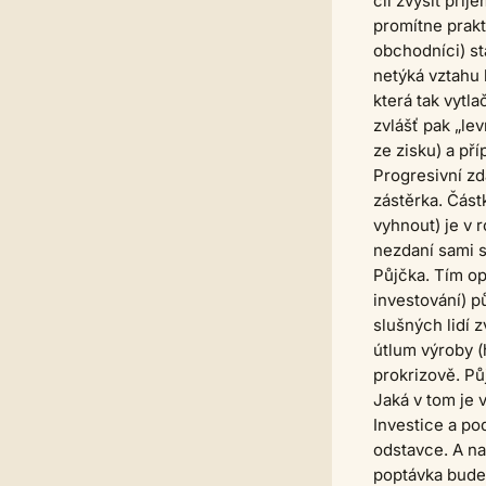
cíl zvýšit pří
promítne prakt
obchodníci) st
netýká vztahu 
která tak vytl
zvlášť pak „le
ze zisku) a př
Progresivní z
zástěrka. Část
vyhnout) je v 
nezdaní sami s
Půjčka. Tím op
investování) p
slušných lidí 
útlum výroby (
prokrizově. Pů
Jaká v tom je 
Investice a pod
odstavce. A na
poptávka bude 