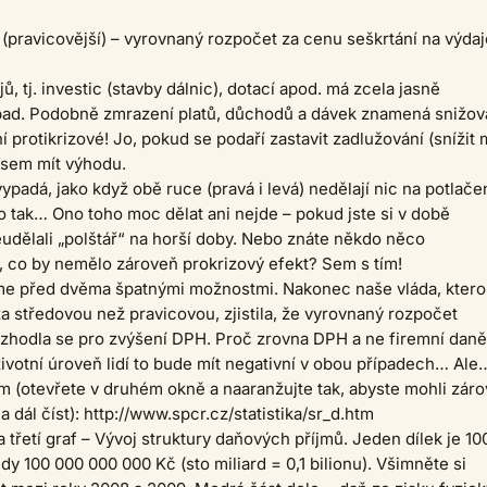
 (pravicovější) – vyrovnaný rozpočet za cenu seškrtání na výda
ů, tj. investic (stavby dálnic), dotací apod. má zcela jasně
pad. Podobně zmrazení platů, důchodů a dávek znamená snižov
 protikrizové! Jo, pokud se podaří zastavit zadlužování (snížit m
sem mít výhodu.
vypadá, jako když obě ruce (pravá i levá) nedělají nic na potlače
 to tak… Ono toho moc dělat ani nejde – pokud jste si v době
udělali „polštář“ na horší doby. Nebo znáte někdo něco
, co by nemělo zároveň prokrizový efekt? Sem s tím!
íme před dvěma špatnými možnostmi. Nakonec naše vláda, kter
za středovou než pravicovou, zjistila, že vyrovnaný rozpočet
ozhodla se pro zvýšení DPH. Proč zrovna DPH a ne firemní dan
ivotní úroveň lidí to bude mít negativní v obou případech… Ale
 (otevřete v druhém okně a naaranžujte tak, abyste mohli zár
a dál číst): http://www.spcr.cz/statistika/sr_d.htm
a třetí graf – Vývoj struktury daňových příjmů. Jeden dílek je 10
dy 100 000 000 000 Kč (sto miliard = 0,1 bilionu). Všimněte si