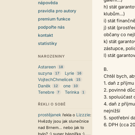
nápověda
h) stát garant
pravidla pro autory
klubům…)
premium funkce
i) stát finančn
podpořte nás
j) stát (prost
občany co nejl
kontakt
k) stát garanto
statistiky
zástupce, polic
l) stát garant
NAROZENINY
Astareen
18
B.
suzyna
Lyrie
17
16
Chtěl bych, ab
VojtechChmelicek
15
1. daň z příjm
Daněk
one
12
10
2. povinné důc
Tenebre
Terinka
7
1
3. spoluúčast 
4. daň z příjm
ŘEKLI O SOBĚ
nejnižší
prostějanek
Lizzzie
řekla o
:
5. spotřební d
Hvězdy jsou jak slunečnice
6. DPH (cca 20
nad Brnem... nebo jak to
bylo? :) super básnířka :).....