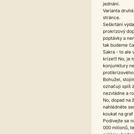
jednání.
Varianta druhá
stránce.
Seškrtání výdaj
prokrizový do
poptávky a není
tak budeme ča
Sakra - to ale 
krize!!! No, je
konjunktury ne
protikrizového
Bohužel, stoj
označuji spíš 
nezvládne a r
No, dopad na ž
nahlédněte sem
koukat na graf 
Podívejte se n
000 milionů, te