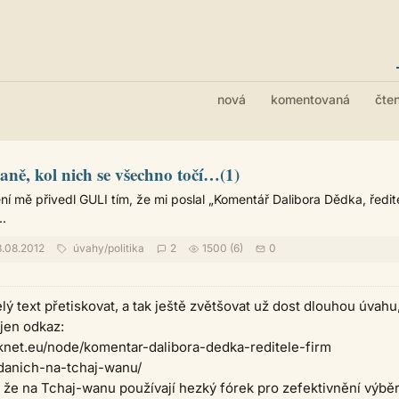
nová
komentovaná
čte
aně, kol nich se všechno točí…(1)
ní mě přivedl GULI tím, že mi poslal „Komentář Dalibora Dědka, ředit
..
.08.2012
úvahy
/
politika
2
1500 (6)
0
lý text přetiskovat, a tak ještě zvětšovat už dost dlouhou úvahu
jen odkaz:
rknet.eu/node/komentar-dalibora-dedka-reditele-firm
-danich-na-tchaj-wanu/
, že na Tchaj-wanu používají hezký fórek pro zefektivnění výbě