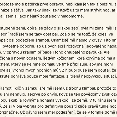
protože moje baterka prve opravdu neblikala jen tak z plezíru, a
cházela šťáva. Jak taky jinak, že? Když už tu mám strávit noc, ať 
dal jsem si jako nějaký zoufalec v hladomorně.
studené zemi, opíral se zády o slizkou zeď, byla mi zima, měl j
ední řadě jsem se taky dost bál. Zdálo se mi totiž, že kdesi ve
epa cosi podezřele šramotí. Okamžitě mě napadly krysy. Tito hn
li bytostně odporní. To už bych spíš rozdýchal jedovatého hada
 V opravdu krajním případě i toho chlupatého pavouka. Ale
očicha s holým ocasem, šedým kožichem, korálkovýma očima a
chem, který se ke mně pomalu ve tmě přibližuje, aby mě mohl
o byl asi vrchol mých nočních můr. Z hloubi duše jsem doufal, že 
krutě pohrává pouze moje fantazie, zjitřená neobvyklou situací.
ramotil klíč v zámku, zřejmě jsem už trochu klimbal, protože to
 ani nehnulo. Teprve po chvíli, když se ten povědomý zvuk oz
ebou škubl a rovnýma nohama vyskočil ze země. V tu ránu jsem 
 Že si Viola vybrala pro definitivní použití klíče právě tuhle noc
příznačné. Už dávno jsem měl podezření, že se v tomhle domě 