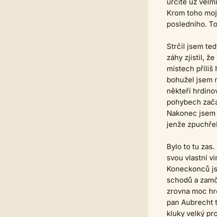
určitě už velm
Krom toho moje
posledního. To
Strčil jsem te
záhy zjistil, 
místech příliš
bohužel jsem m
někteří hrdino
pohybech zača
Nakonec jsem p
jenže zpuchřel
Bylo to tu zas
svou vlastní v
Koneckonců js
schodů a zamče
zrovna moc hrd
pan Aubrecht t
kluky velký pr