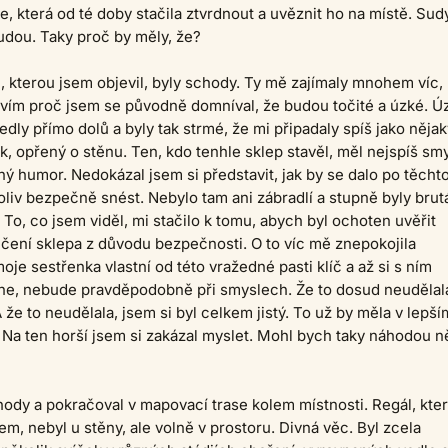
e, která od té doby stačila ztvrdnout a uvěznit ho na místě. Sud
udou. Taky proč by měly, že?
, kterou jsem objevil, byly schody. Ty mě zajímaly mnohem víc,
vím proč jsem se původně domníval, že budou točité a úzké. Ú
vedly přímo dolů a byly tak strmé, že mi připadaly spíš jako něja
, opřený o stěnu. Ten, kdo tenhle sklep stavěl, měl nejspíš sm
ý humor. Nedokázal jsem si představit, jak by se dalo po těcht
iv bezpečně snést. Nebylo tam ani zábradlí a stupně byly brut
 To, co jsem viděl, mi stačilo k tomu, abych byl ochoten uvěřit
čení sklepa z důvodu bezpečnosti. O to víc mě znepokojila
oje sestřenka vlastní od této vražedné pasti klíč a až si s ním
e, nebude pravděpodobně při smyslech. Že to dosud neudělal
A že to neudělala, jsem si byl celkem jistý. To už by měla v lepší
 Na ten horší jsem si zakázal myslet. Mohl bych taky náhodou 
ody a pokračoval v mapovací trase kolem místnosti. Regál, kte
em, nebyl u stěny, ale volně v prostoru. Divná věc. Byl zcela