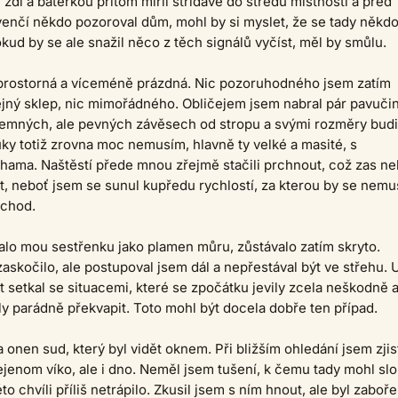
 zdi a baterkou přitom mířil střídavě do středu místnosti a před
enčí někdo pozoroval dům, mohl by si myslet, že se tady někdo
ud by se ale snažil něco z těch signálů vyčíst, měl by smůlu.
 prostorná a víceméně prázdná. Nic pozoruhodného jsem zatím
jný sklep, nic mimořádného. Obličejem jsem nabral pár pavučin
 jemných, ale pevných závěsech od stropu a svými rozměry budi
ky totiž zrovna moc nemusím, hlavně ty velké a masité, s
ama. Naštěstí přede mnou zřejmě stačili prchnout, což zas ne
t, neboť jsem se sunul kupředu rychlostí, za kterou by se nemu
ochod.
alo mou sestřenku jako plamen můru, zůstávalo zatím skryto.
askočilo, ale postupoval jsem dál a nepřestával být ve střehu. 
t setkal se situacemi, které se zpočátku jevily zcela neškodně a
y parádně překvapit. Toto mohl být docela dobře ten případ.
 onen sud, který byl vidět oknem. Při bližším ohledání jsem zjist
jenom víko, ale i dno. Neměl jsem tušení, k čemu tady mohl slo
éto chvíli příliš netrápilo. Zkusil jsem s ním hnout, ale byl zaboř