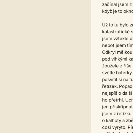
začínal jsem z
když je to ok
Už to tu bylo 
katastrofické 
jsem vztekle do
neboť jsem tím
Odkryl mělkou 
pod vlhkými ka
žoužele z říše
světle baterky
posvítil si na
řetízek. Popad
nejspíš o další
ho přetrhl. Ucí
jen přiskřípnu
jsem z řetízku 
o kalhoty a zbě
cosi vyryto. P