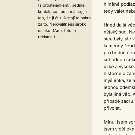
hliněné podlaz
(s prostějankem). Jedinej
tedy válet neb
kontak, co spolu máme, je
ten, že ji čtu. A stojí to sakra
za to. Nejkvalitnější široko
Hned další věc
daleko. (Ano, toto je
nějaký sud. Ne
reklama!)
sice byly, ale 
kamenný žebřík
pro hodně čern
schodech cokol
úzké a vysoké.
historce o zam
myšlenka, že m
jednou odemkn
byla jiná věc. 
případě sádru.
přivolat.
Minul jsem sch
jsem viděl okn