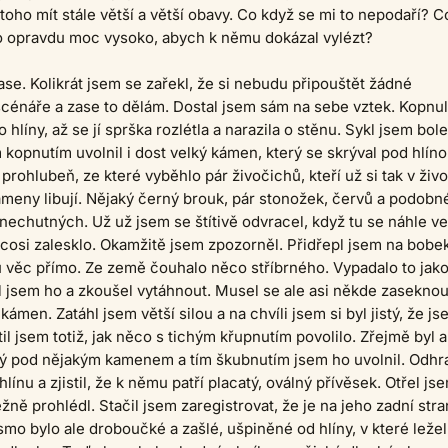
 toho mít stále větší a větší obavy. Co když se mi to nepodaří? C
no opravdu moc vysoko, abych k němu dokázal vylézt?
zase. Kolikrát jsem se zařekl, že si nebudu připouštět žádné
scénáře a zase to dělám. Dostal jsem sám na sebe vztek. Kopnul
 hlíny, až se jí sprška rozlétla a narazila o stěnu. Sykl jsem bole
 kopnutím uvolnil i dost velký kámen, který se skrýval pod hlíno
prohlubeň, ze které vyběhlo pár živočichů, kteří už si tak v živ
meny libují. Nějaký černý brouk, pár stonožek, červů a podobn
 nechutných. Už už jsem se štítivě odvracel, když tu se náhle ve
 cosi zalesklo. Okamžitě jsem zpozorněl. Přidřepl jsem na bobe
 tu věc přímo. Ze země čouhalo něco stříbrného. Vypadalo to jak
l jsem ho a zkoušel vytáhnout. Musel se ale asi někde zaseknou
 kámen. Zatáhl jsem větší silou a na chvíli jsem si byl jistý, že j
til jsem totiž, jak něco s tichým křupnutím povolilo. Zřejmě byl a
tý pod nějakým kamenem a tím škubnutím jsem ho uvolnil. Odhr
hlínu a zjistil, že k němu patří placatý, oválný přívěsek. Otřel js
žně prohlédl. Stačil jsem zaregistrovat, že je na jeho zadní str
ísmo bylo ale droboučké a zašlé, ušpiněné od hlíny, v které ležel