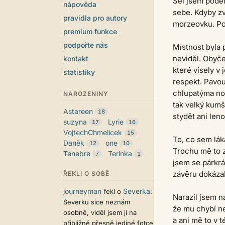
Šel jsem podél
nápověda
sebe. Kdyby zv
pravidla pro autory
morzeovku. Pok
premium funkce
podpořte nás
Místnost byla
neviděl. Obyče
kontakt
které visely v
statistiky
respekt. Pavou
chlupatýma noh
NAROZENINY
tak velký kumš
Astareen
18
stydět ani len
suzyna
Lyrie
17
16
VojtechChmelicek
15
To, co sem lák
Daněk
one
12
10
Trochu mě to z
Tenebre
Terinka
7
1
jsem se párkrá
závěru dokázal
ŘEKLI O SOBĚ
journeyman
Severka
řekl o
:
Narazil jsem na
Severku sice neznám
že mu chybí ne
osobně, viděl jsem ji na
a ani mě to v t
přibližně přesně jediné fotce