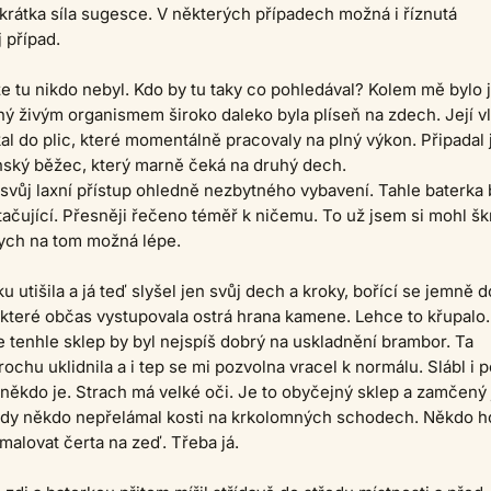
krátka síla sugesce. V některých případech možná i říznutá
 případ.
 tu nikdo nebyl. Kdo by tu taky co pohledával? Kolem mě bylo 
ný živým organismem široko daleko byla plíseň na zdech. Její v
al do plic, které momentálně pracovaly na plný výkon. Připadal
nský běžec, který marně čeká na druhý dech.
 svůj laxní přístup ohledně nezbytného vybavení. Tahle baterka 
ačující. Přesněji řečeno téměř k ničemu. To už jsem si mohl šk
bych na tom možná lépe.
u utišila a já teď slyšel jen svůj dech a kroky, bořící se jemně d
 které občas vystupovala ostrá hrana kamene. Lehce to křupalo.
 tenhle sklep by byl nejspíš dobrý na uskladnění brambor. Ta
chu uklidnila a i tep se mi pozvolna vracel k normálu. Slábl i p
někdo je. Strach má velké oči. Je to obyčejný sklep a zamčený 
tady někdo nepřelámal kosti na krkolomných schodech. Někdo h
malovat čerta na zeď. Třeba já.