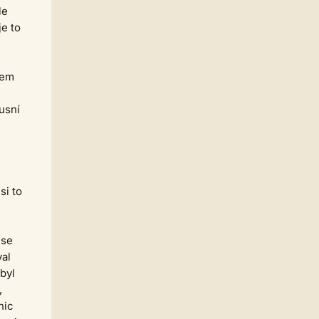
Petite Chan
le
je to
puero
01.06. 09:24
nepíše se pica ale pizza
Strach
25.05. 19:40
sem
Ja hsem sketa pica.. sorry, diky
Leslie
24.05. 14:12
usní
Já to tam furt vidim, první vložíš
dílo a pak teprve přidáš mp3
.
Strach
23.05. 19:23
No to co mam bez zvuku
nefunguje
si to
Jarda468
23.05. 16:06
Taky to tam nevidím, ale já to
nikdy nepoužíval :)
Strach
23.05. 07:59
 se
Jsem blázen nebo zmizlo možnost
val
vkládáni MP3 k dílu?
byl
Strach
22.05. 00:35
,
Číslo
nic