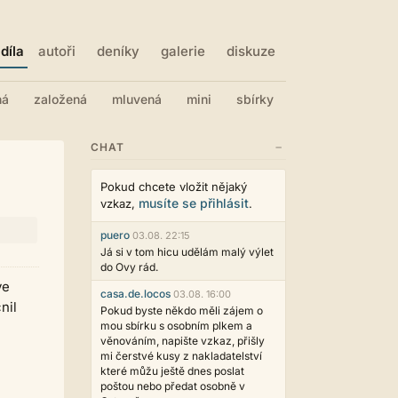
díla
autoři
deníky
galerie
diskuze
ná
založená
mluvená
mini
sbírky
−
CHAT
Pokud chcete vložit nějaký
musíte se přihlásit
vzkaz,
.
puero
03.08. 22:15
Já si v tom hicu udělám malý výlet
do Ovy rád.
ve
casa.de.locos
03.08. 16:00
nil
Pokud byste někdo měli zájem o
mou sbírku s osobním plkem a
věnováním, napište vzkaz, přišly
mi čerstvé kusy z nakladatelství
které můžu ještě dnes poslat
poštou nebo předat osobně v