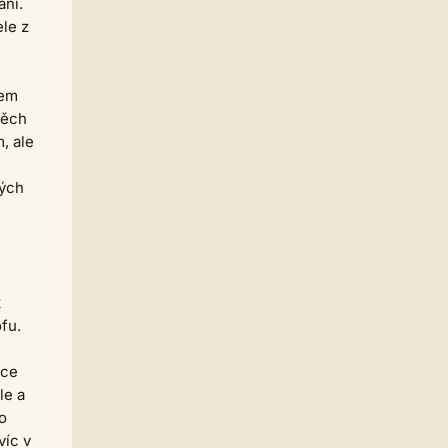
ání.
mé ADD a možná jsem prostě
ele z
vyhořela... těžko říct. Psaní miluju,
ale... nějak nevím, jak dál. Má to
vůbec cenu? Stojí mé příběhy za
pozornost? Těžko říct.
sem
casa.de.locos
11.06. 22:20
těch
mi promokly boty cestou do
, ale
blázince ráno
Homér
10.06. 21:06
kých
Já dnes dělal v rukavicích,
rašeliniště ti nedá nic zadarmo.
Nohy jsem měl v gumovkách
pěkně ledový.
KarelVrba
10.06. 06:36
Zdravím všechny autory a autorky.
t
casa.de.locos
09.06. 20:18
ofu.
v ostravě ne, je tu dusno a
nespadla ani kapka
ice
Homér
09.06. 13:27
le a
V Hartmanicích prší...
o
Strach
01.06. 12:51
víc v