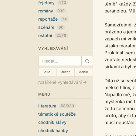
fejetony
170
téměř každý. Z
paranoiou. Můj
romány
930
reportáže
74
Samozřejmě, že
scénáře
80
prázdno a jedi
ostatní
2176
zápach mi vnik
si jako marató
VYHLEDÁVÁNÍ
Proklínal jsem
zoufale nedost
sirkami a byl 
dílo
autor
deník
Dita už se venk
rozšířené vyhledávání →
měkké hlíny, z
Napadlo mě, že
MENU
myšlenka mě tro
literatura
58/330
že tu se mnou 
tématické soutěže
proto, aby si 
chodník slávy
musí neustále 
chodník hanby