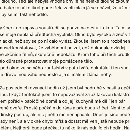
i dlouho. Teď ale nebyla vhodná chvíle na nějaké dlouhé zkoum
 baterka několikrát podezřele zablikala a já se obával, že už m
 by se mi fakt nehodilo.
dy šperk do kapsy a soustředil se pouze na cestu k oknu. Tam j
že se moje neblahá předtucha vyplnila. Okno bylo vysoko a zeď v 
 hladká, než aby se po ní dalo vylézt. Zkoušel jsem to s rozběhem
usel konstatovat, že vyběhnout po zdi, což dokonale ovládají
vé akčních filmů, skutečně nedokážu. Krom toho při těch prud
lo důrazně protestovat moje pomlácené tělo.
od okno ze samého zoufalství v potu tváře dokutálel i ten sud,
é dřevo mou váhu neuneslo a já si málem zlámal nohy.
. Za posledních dvanáct hodin už jsem byl podruhé v pasti a opě
inou. I když tentokrát jsem to nepovažoval za až takovou katastr
em pořád v babiččině domě a od její kuchyně mě dělí jen pár
né dveře. Prostě počkám do rána a pak budu křičet. Není to s
inský postup, ale nic jiného mě nenapadalo. Dnes je sice nedě
ady není, ale v okně chybí mříž a dostat mě ven jistě nebude pr
oblém. Nejhorší bude přečkat tu několik následujících hodin. Na