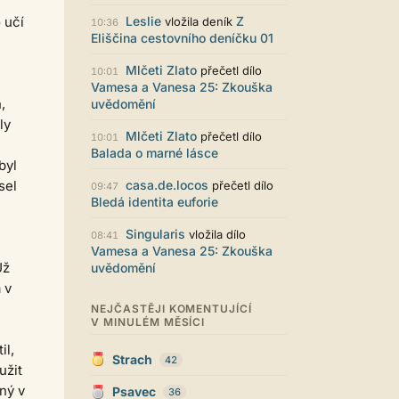
Zajímavý počin. Líbí se mi jak je to
graficky promyšlené.
 učí
Leslie
Z
vložila deník
10:36
Eliščina cestovního deníčku 01
Santiago Dibla
29.07. 11:01
Ahoj všem! Právě jsem publikoval
Mlčeti Zlato
přečetl dílo
10:01
svou druhou sbírku. Dostupná je ve
Vamesa a Vanesa 25: Zkouška
formátu pdf. Budu moc rád za
,
uvědomění
přečtení! Sbírka nese název Já v
ly
sobě, dostupná je například zde:
Mlčeti Zlato
přečetl dílo
10:01
https://www.palmknihy.cz/ekniha/j
Balada o marné lásce
a-v-sobe-428529 Santiago :)
byl
Kristína Melegová
27.07. 21:01
sel
casa.de.locos
přečetl dílo
09:47
super práca, symbol toho, že to tu
Bledá identita euforie
ešte žije
Singularis
vložila dílo
08:41
Strach
26.07. 21:35
Vamesa a Vanesa 25: Zkouška
Pena pace Lukio,... bude to tvrdy
Už
uvědomění
zvykani po tech x letech ale
 v
zvykneme sei
NEJČASTĚJI KOMENTUJÍCÍ
Terri42
26.07. 20:42
V MINULÉM MĚSÍCI
Na mobilu to vypadá super :-)
chvilku jsem si zvykala, ale je to
il,
Strach
moc pěkné
42
užit
LUKiO
26.07. 20:38
ený v
Psavec
36