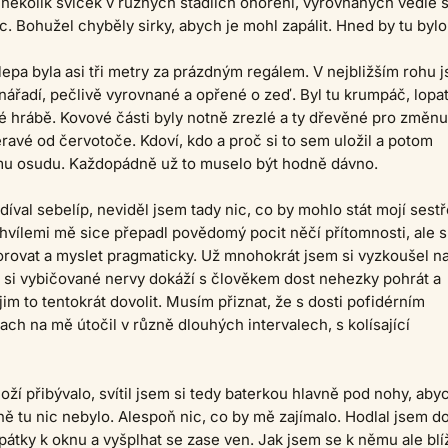
 několik svíček v různých stádiích ohoření, vyrovnaných vedle 
ic. Bohužel chyběly sirky, abych je mohl zapálit. Hned by tu bylo
lepa byla asi tři metry za prázdným regálem. V nejbližším rohu 
 nářadí, pečlivě vyrovnané a opřené o zeď. Byl tu krumpáč, lopat
é hrábě. Kovové části byly notně zrezlé a ty dřevěné pro změnu
ravé od červotoče. Kdoví, kdo a proč si to sem uložil a potom
u osudu. Každopádně už to muselo být hodně dávno.
 díval sebelíp, neviděl jsem tady nic, co by mohlo stát mojí sest
hvílemi mě sice přepadl povědomý pocit něčí přítomnosti, ale s
orovat a myslet pragmaticky. Už mnohokrát jsem si vyzkoušel n
že si vybičované nervy dokáží s člověkem dost nehezky pohrát a
jim to tentokrát dovolit. Musím přiznat, že s dosti pofidérním
ch na mě útočil v různě dlouhých intervalech, s kolísající
ží přibývalo, svítil jsem si tedy baterkou hlavně pod nohy, aby
ně tu nic nebylo. Alespoň nic, co by mě zajímalo. Hodlal jsem doj
pátky k oknu a vyšplhat se zase ven. Jak jsem se k němu ale blíž