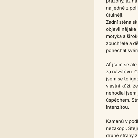
prázdný, až na
na jedné z pol
útulněji.
Zadní stěna sk
objevil nějaké
motyka a širok
zpuchřelé a dě
ponechal svém
Ať jsem se ale
za návštěvu. C
jsem se to ign
vlastní kůži, 
nehodlal jsem 
úspěchem. Stra
intenzitou.
Kamenů v podlo
nezakopl. Stej
druhé strany z