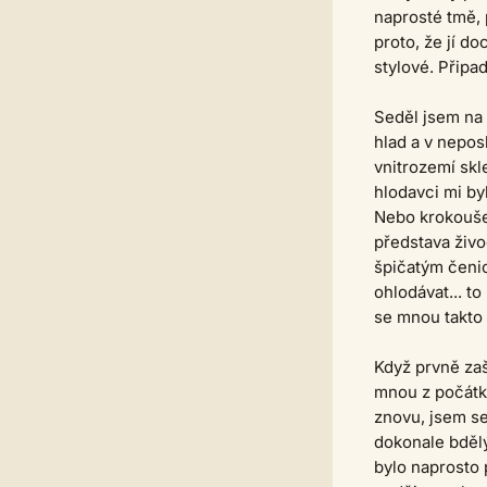
naprosté tmě, 
proto, že jí do
stylové. Připa
Seděl jsem na 
hlad a v neposl
vnitrozemí skl
hlodavci mi by
Nebo krokouše.
představa živ
špičatým čeni
ohlodávat... t
se mnou takto 
Když prvně zaš
mnou z počátku
znovu, jsem s
dokonale bdělý.
bylo naprosto 