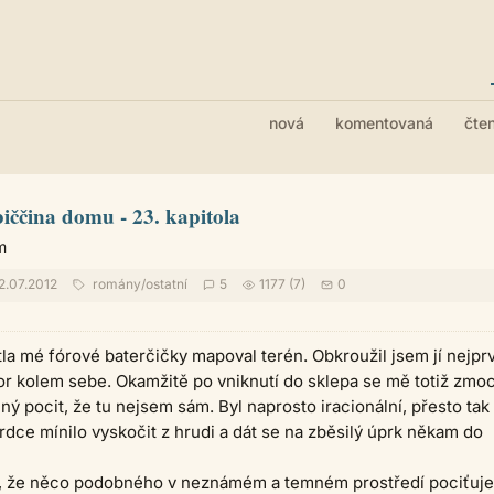
nová
komentovaná
čte
iččina domu - 23. kapitola
m
2.07.2012
romány
/
ostatní
5
1177 (7)
0
la mé fórové baterčičky mapoval terén. Obkroužil jsem jí nejpr
tor kolem sebe. Okamžitě po vniknutí do sklepa se mě totiž zmoc
ný pocit, že tu nejsem sám. Byl naprosto iracionální, přesto tak
 srdce mínilo vyskočit z hrudi a dát se na zběsilý úprk někam do
 že něco podobného v neznámém a temném prostředí pociťuje