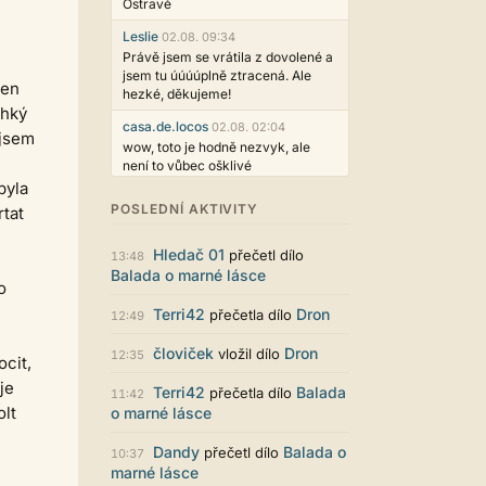
Ostravě
Leslie
02.08. 09:34
Právě jsem se vrátila z dovolené a
jsem tu úúúúplně ztracená. Ale
jen
hezké, děkujeme!
lhký
casa.de.locos
02.08. 02:04
 jsem
wow, toto je hodně nezvyk, ale
není to vůbec ošklivé
byla
Jarda468
31.07. 12:50
POSLEDNÍ AKTIVITY
rtat
Už i počet přečtení jde vidět,
reklama co zasahovala do chatu je
Hledač 01
přečetl dílo
myslím také už v pořádku,
13:48
Balada o marné lásce
perfektní práce :)
o
Singularis
30.07. 06:19
Terri42
Dron
přečetla dílo
12:49
Líbí se mi tmavá varianta nového
vzhledu. Na některých místech
človiček
Dron
vložil dílo
12:35
ocit,
jsou sice mezi prvky příliš velké
mezery, ale když mě to bude štvát,
je
Terri42
Balada
přečetla dílo
11:42
určitě to půjde upravit místním
olt
o marné lásce
stylem... Celkově je styl dobře
funkční a příjemný. Podvedl se.
Dandy
Balada o
přečetl dílo
10:37
puero
marné lásce
29.07. 11:53