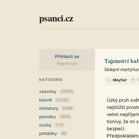
psanci
.
cz
Přihlásit se
Tajemství bab
Registrovat
Sklepní martýriu
KATEGORIE
Mayfair
1
všechny
35955
básně
Úzký pruh svět
31255
nejbližší pros
miniatury
1939
velmi nepříjem
povídky
2250
tísnivý, že mi
úvahy
775
bezpečí.
pohádky
90
Předpokládám,