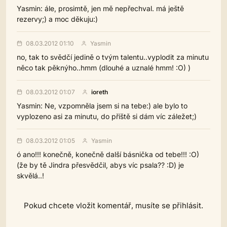
Yasmin: ále, prosimtě, jen mě nepřechval. má ještě
rezervy;) a moc děkuju:)
08.03.2012 01:10
Yasmin
no, tak to svědčí jedině o tvým talentu..vyplodit za minutu
něco tak pěknýho..hmm (dlouhé a uznalé hmm! :O) )
08.03.2012 01:07
ioreth
Yasmin: Ne, vzpomněla jsem si na tebe:) ale bylo to
vyplozeno asi za minutu, do příště si dám víc záležet;)
08.03.2012 01:05
Yasmin
ó ano!!! konečně, konečně další básnička od tebe!!! :O)
(že by tě Jindra přesvědčil, abys víc psala?? :D) je
skvělá..!
Pokud chcete vložit komentář, musíte se přihlásit.