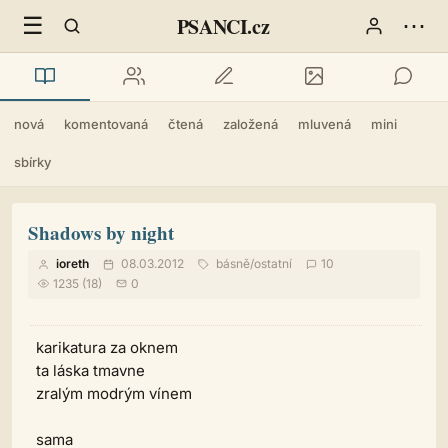
☰
⋯
PSANCI.cz
nová
komentovaná
čtená
založená
mluvená
mini
sbírky
Shadows by night
ioreth
08.03.2012
básně
/
ostatní
10
1235 (18)
0
karikatura za oknem
ta láska tmavne
zralým modrým vínem
sama