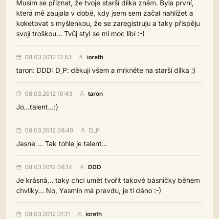
Musím se přiznat, že tvoje starší dílka znám. Byla první,
která mě zaujala v době, kdy jsem sem začal nahlížet a
koketovat s myšlenkou, že se zaregistruju a taky přispěju
svojí troškou... Tvůj styl se mi moc líbí :-)
08.03.2012 12:53
ioreth
taron: DDD: D_P: děkuji všem a mrkněte na starší dílka ;)
08.03.2012 10:43
taron
Jo...talent...:)
08.03.2012 08:49
D_P
Jasne ... Tak tohle je talent...
08.03.2012 08:14
DDD
Je krásná... taky chci umět tvořit takové básničky během
chvilky... No, Yasmin má pravdu, je ti dáno :-)
08.03.2012 01:11
ioreth