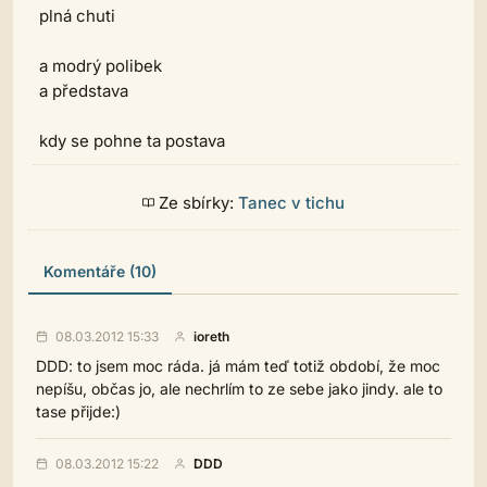
plná chuti
a modrý polibek
a představa
kdy se pohne ta postava
Ze sbírky:
Tanec v tichu
Komentáře (10)
08.03.2012 15:33
ioreth
DDD: to jsem moc ráda. já mám teď totiž období, že moc
nepíšu, občas jo, ale nechrlím to ze sebe jako jindy. ale to
tase přijde:)
08.03.2012 15:22
DDD