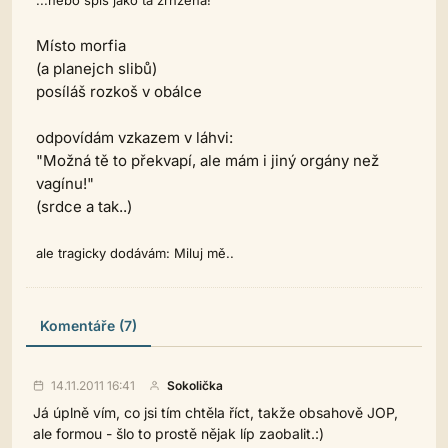
...nebo spíš jako ta zrhzená!
Místo morfia
(a planejch slibů)
posíláš
rozkoš
v obálce
odpovídám vzkazem v láhvi:
"Možná tě to překvapí, ale mám i jiný orgány než
vagínu!"
(srdce a tak..)
ale tragicky dodávám: Miluj mě..
Komentáře (7)
14.11.2011 16:41
Sokolička
Já úplně vím, co jsi tím chtěla říct, takže obsahově JOP,
ale formou - šlo to prostě nějak líp zaobalit.:)