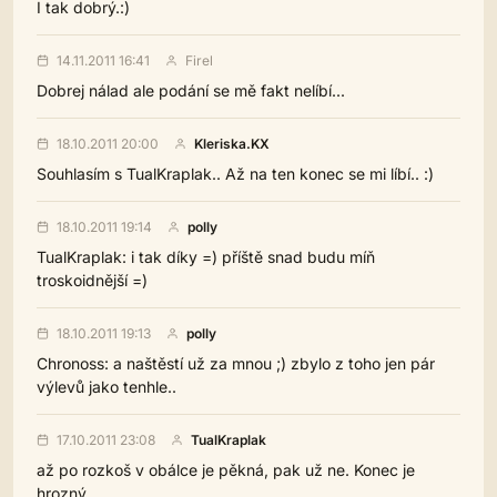
I tak dobrý.:)
14.11.2011 16:41
Firel
Dobrej nálad ale podání se mě fakt nelíbí...
18.10.2011 20:00
Kleriska.KX
Souhlasím s TualKraplak.. Až na ten konec se mi líbí.. :)
18.10.2011 19:14
polly
TualKraplak: i tak díky =) příště snad budu míň
troskoidnější =)
18.10.2011 19:13
polly
Chronoss: a naštěstí už za mnou ;) zbylo z toho jen pár
výlevů jako tenhle..
17.10.2011 23:08
TualKraplak
až po rozkoš v obálce je pěkná, pak už ne. Konec je
hrozný