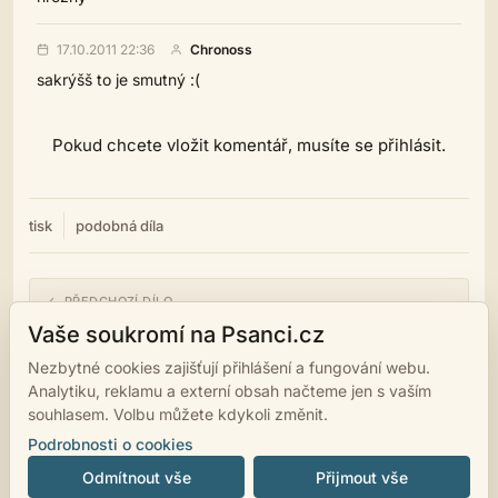
17.10.2011 22:36
Chronoss
sakrýšš to je smutný :(
Pokud chcete vložit komentář, musíte se přihlásit.
tisk
podobná díla
← PŘEDCHOZÍ DÍLO
O nepochopenejch intelektuálech, co lámou srdce na počkání
Vaše soukromí na Psanci.cz
Nezbytné cookies zajišťují přihlášení a fungování webu.
NÁSLEDUJÍCÍ DÍLO →
Analytiku, reklamu a externí obsah načteme jen s vaším
Uzamknutá
souhlasem. Volbu můžete kdykoli změnit.
Podrobnosti o cookies
Odmítnout vše
Přijmout vše