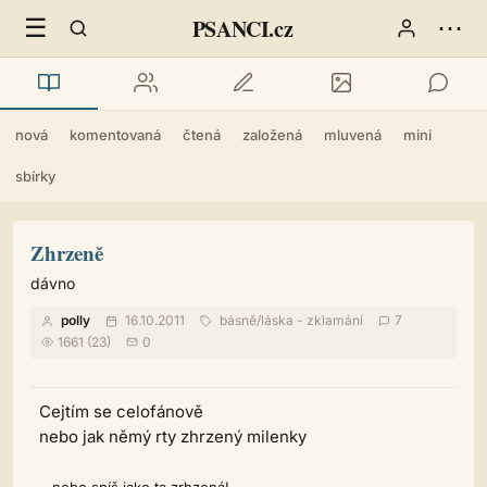
☰
⋯
PSANCI.cz
nová
komentovaná
čtená
založená
mluvená
mini
sbírky
Zhrzeně
dávno
polly
16.10.2011
básně
/
láska - zklamání
7
1661 (23)
0
Cejtím se celofánově
nebo jak němý rty zhrzený milenky