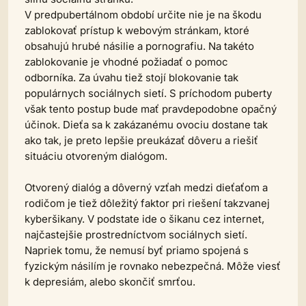
V predpubertálnom období určite nie je na škodu
zablokovať prístup k webovým stránkam, ktoré
obsahujú hrubé násilie a pornografiu. Na takéto
zablokovanie je vhodné požiadať o pomoc
odborníka. Za úvahu tiež stojí blokovanie tak
populárnych sociálnych sietí. S príchodom puberty
však tento postup bude mať pravdepodobne opačný
účinok. Dieťa sa k zakázanému ovociu dostane tak
ako tak, je preto lepšie preukázať dôveru a riešiť
situáciu otvoreným dialógom.
Otvorený dialóg a dôverný vzťah medzi dieťaťom a
rodičom je tiež dôležitý faktor pri riešení takzvanej
kyberšikany. V podstate ide o šikanu cez internet,
najčastejšie prostredníctvom sociálnych sietí.
Napriek tomu, že nemusí byť priamo spojená s
fyzickým násilím je rovnako nebezpečná. Môže viesť
k depresiám, alebo skončiť smrťou.