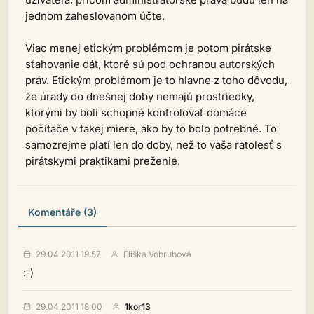
jednom zaheslovanom účte.
Viac menej etickým problémom je potom pirátske
sťahovanie dát, ktoré sú pod ochranou autorských
práv. Etickým problémom je to hlavne z toho dôvodu,
že úrady do dnešnej doby nemajú prostriedky,
ktorými by boli schopné kontrolovať domáce
počítače v takej miere, ako by to bolo potrebné. To
samozrejme platí len do doby, než to vaša ratolesť s
pirátskymi praktikami preženie.
Komentáře (3)
29.04.2011 19:57
Eliška Vobrubová
:-)
29.04.2011 18:00
1kor13