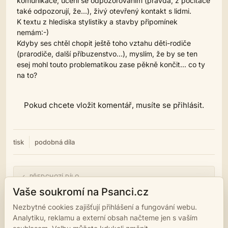
komunikace, učení se odpozorováním (pravda, z počítače
také odpozorují, že...), živý otevřený kontakt s lidmi.
K textu z hlediska stylistiky a stavby připomínek
nemám:-)
Kdyby ses chtěl chopit ještě toho vztahu děti-rodiče
(prarodiče, další příbuzenstvo...), myslím, že by se ten
esej mohl touto problematikou zase pěkně končit... co ty
na to?
Pokud chcete vložit komentář, musíte se přihlásit.
tisk
podobná díla
← PŘEDCHOZÍ DÍLO
Dlhé rukávy
Vaše soukromí na Psanci.cz
Nezbytné cookies zajišťují přihlášení a fungování webu.
NÁSLEDUJÍCÍ DÍLO →
Analytiku, reklamu a externí obsah načteme jen s vaším
Všetko, čo mám