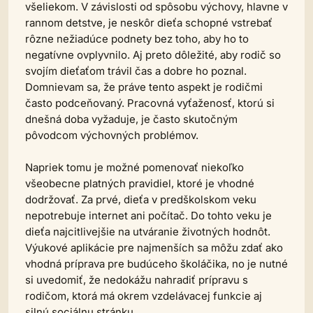
všeliekom. V závislosti od spôsobu výchovy, hlavne v
rannom detstve, je neskôr dieťa schopné vstrebať
rôzne nežiadúce podnety bez toho, aby ho to
negatívne ovplyvnilo. Aj preto dôležité, aby rodič so
svojím dieťaťom trávil čas a dobre ho poznal.
Domnievam sa, že práve tento aspekt je rodičmi
často podceňovaný. Pracovná vyťaženosť, ktorú si
dnešná doba vyžaduje, je často skutočným
pôvodcom výchovných problémov.
Napriek tomu je možné pomenovať niekoľko
všeobecne platných pravidiel, ktoré je vhodné
dodržovať. Za prvé, dieťa v predškolskom veku
nepotrebuje internet ani počítač. Do tohto veku je
dieťa najcitlivejšie na utváranie životných hodnôt.
Výukové aplikácie pre najmenších sa môžu zdať ako
vhodná príprava pre budúceho školáčika, no je nutné
si uvedomiť, že nedokážu nahradiť prípravu s
rodičom, ktorá má okrem vzdelávacej funkcie aj
silnú sociálnu stránku.