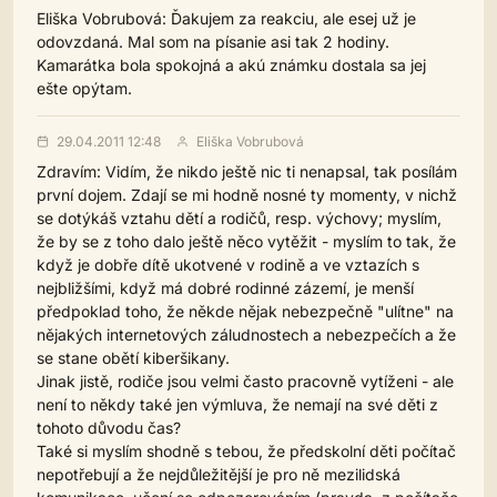
Eliška Vobrubová: Ďakujem za reakciu, ale esej už je
odovzdaná. Mal som na písanie asi tak 2 hodiny.
Kamarátka bola spokojná a akú známku dostala sa jej
ešte opýtam.
29.04.2011 12:48
Eliška Vobrubová
Zdravím: Vidím, že nikdo ještě nic ti nenapsal, tak posílám
první dojem. Zdají se mi hodně nosné ty momenty, v nichž
se dotýkáš vztahu dětí a rodičů, resp. výchovy; myslím,
že by se z toho dalo ještě něco vytěžit - myslím to tak, že
když je dobře dítě ukotvené v rodině a ve vztazích s
nejbližšími, když má dobré rodinné zázemí, je menší
předpoklad toho, že někde nějak nebezpečně "ulítne" na
nějakých internetových záludnostech a nebezpečích a že
se stane obětí kiberšikany.
Jinak jistě, rodiče jsou velmi často pracovně vytíženi - ale
není to někdy také jen výmluva, že nemají na své děti z
tohoto důvodu čas?
Také si myslím shodně s tebou, že předskolní děti počítač
nepotřebují a že nejdůležitější je pro ně mezilidská