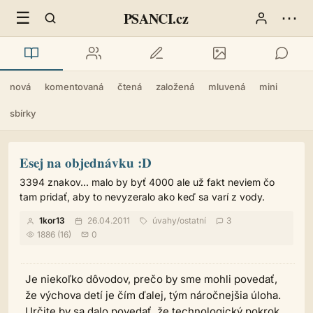
☰
⋯
PSANCI.cz
nová
komentovaná
čtená
založená
mluvená
mini
sbírky
Esej na objednávku :D
3394 znakov... malo by byť 4000 ale už fakt neviem čo
tam pridať, aby to nevyzeralo ako keď sa varí z vody.
1kor13
26.04.2011
úvahy
/
ostatní
3
1886 (16)
0
Je niekoľko dôvodov, prečo by sme mohli povedať,
že výchova detí je čím ďalej, tým náročnejšia úloha.
Určite by sa dalo povedať, že technologický pokrok