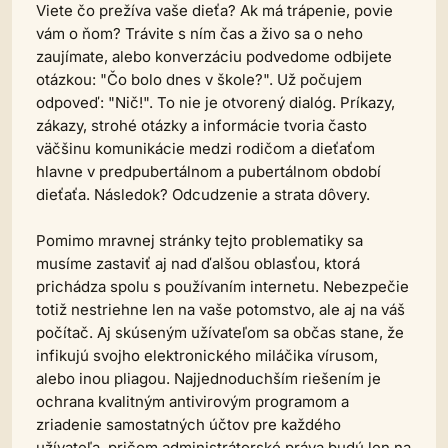
Viete čo prežíva vaše dieťa? Ak má trápenie, povie
vám o ňom? Trávite s ním čas a živo sa o neho
zaujímate, alebo konverzáciu podvedome odbijete
otázkou: "Čo bolo dnes v škole?". Už počujem
odpoveď: "Nič!". To nie je otvorený dialóg. Príkazy,
zákazy, strohé otázky a informácie tvoria často
väčšinu komunikácie medzi rodičom a dieťaťom
hlavne v predpubertálnom a pubertálnom období
dieťaťa. Následok? Odcudzenie a strata dôvery.
Pomimo mravnej stránky tejto problematiky sa
musíme zastaviť aj nad ďalšou oblasťou, ktorá
prichádza spolu s používaním internetu. Nebezpečie
totiž nestriehne len na vaše potomstvo, ale aj na váš
počítač. Aj skúseným užívateľom sa občas stane, že
infikujú svojho elektronického miláčika vírusom,
alebo inou pliagou. Najjednoduchším riešením je
ochrana kvalitným antivirovým programom a
zriadenie samostatných účtov pre každého
užívateľa, pričom administrátorské práva budú len na