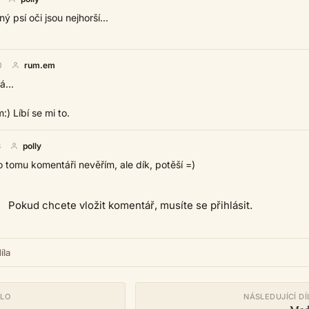
 psí oči jsou nejhorší...
0
rum.em
...
) Líbí se mi to.
8
polly
 tomu komentáři nevěřím, ale dík, potěší =)
Pokud chcete vložit komentář, musíte se přihlásit.
íla
ÍLO
NÁSLEDUJÍCÍ DÍ