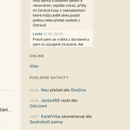
mou sbírku s osobním plkem a
věnováním, napište vzkaz, přišly
mi čerstvé kusy z nakladatelství
které můžu ještě dnes poslat
poštou nebo předat osobně v
Ostravě
Leslie
02.08. 09:34
Právě jsem se vrátila z dovolené a
jsem tu úúúúplně ztracená. Ale
hezké, děkujeme!
ONLINE
casa.de.locos
02.08. 02:04
wow, toto je hodně nezvyk, ale
štiler
není to vůbec ošklivé
Jarda468
31.07. 12:50
POSLEDNÍ AKTIVITY
Už i počet přečtení jde vidět,
reklama co zasahovala do chatu je
Neu
Družice
přečetl dílo
09:08
myslím také už v pořádku,
perfektní práce :)
Jarda468
vložil dílo
02:44
Odcizení
Singularis
30.07. 06:19
iješ ,
Líbí se mi tmavá varianta nového
KarelVrba
okomentoval dílo
vzhledu. Na některých místech
23:57
Souhvězdí panny
jsou sice mezi prvky příliš velké
mezery, ale když mě to bude štvát,