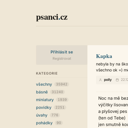
psanci
.
cz
Přihlásit se
Kapka
Registrovat
nebyla by na škod
všechno ok =) mě
KATEGORIE
polly
22.1
všechny
35942
básně
31240
Noc na mě bezc
miniatury
1939
výčitky lisova
povídky
2251
a plyšovej pes
úvahy
776
(ten od Tebe)
pohádky
90
jen smutně kou