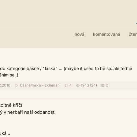
nová
komentovaná
čte
u kategorie básně / "láska" ....(maybe it used to be so..ale teď je
ním se..)
2.2010
básně
/
láska - zklamání
4
1943 (24)
0
itně křičí
ný v herbáři naší oddanosti
ká...