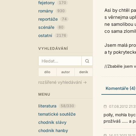
fejetony
170
Asi by chtěl p
romány
930
s věrnejma up
reportáže
74
ne samolibou u
scénáře
80
co sama zlomil
ostatní
2176
Jsem malá pro
VYHLEDÁVÁNÍ
a ty pokryteck
//Zbaběle jsem v
dílo
autor
deník
rozšířené vyhledávání →
Komentáře (4)
MENU
literatura
58/330
07.08.2012 21:3
tematické soutěže
polly, mohla bych
prožíváš ..... a
chodník slávy
chodník hanby
14.02.2011 15:11