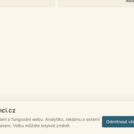
Med
nci.cz
ášení a fungování webu. Analytiku, reklamu a externí
Odmítnout vš
lasem. Volbu můžete kdykoli změnit.