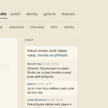
díla
autoři
deníky
galerie
diskuze
ná
založená
mluvená
mini
sbírky
−
CHAT
Pokud chcete vložit nějaký
musíte se přihlásit
vzkaz,
.
KarelVrba
08.08. 23:58
Zdravím. Dlouho jsem tu nebyl.
Dívám se, co jest nového a snad
budu opět přispívat.
puero
03.08. 22:15
Já si v tom hicu udělám malý výlet
do Ovy rád.
casa.de.locos
03.08. 16:00
Pokud byste někdo měli zájem o