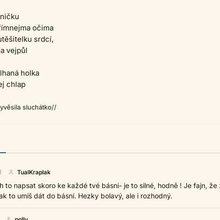
aničku
římnejma očima
těšitelku srdcí,
a vejpůl
lhaná holka
ej chlap
yvěsila sluchátko//
1
TualKraplak
 to napsat skoro ke každé tvé básni- je to silné, hodně ! Je fajn, že ž
 pak to umíš dát do básní. Hezky bolavý, ale i rozhodný.
polly