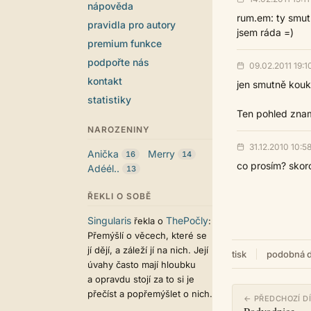
nápověda
rum.em: ty smutný
pravidla pro autory
jsem ráda =)
premium funkce
podpořte nás
09.02.2011 19:1
kontakt
jen smutně kouká
statistiky
Ten pohled znam:
NAROZENINY
31.12.2010 10:5
Anička
Merry
16
14
co prosím? skoro
Adéél..
13
ŘEKLI O SOBĚ
Singularis
ThePočly
řekla o
:
Přemýšlí o věcech, které se
jí dějí, a záleží jí na nich. Její
tisk
podobná d
úvahy často mají hloubku
a opravdu stojí za to si je
přečíst a popřemýšlet o nich.
← PŘEDCHOZÍ D