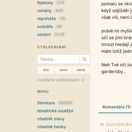
fejetony
170
pomalu se vkrá
když odjížděl 
romány
929
však víš, není
reportáže
74
scénáře
80
právě mi myšle
ostatní
2176
oči se jimi br
mnozí hledají 
VYHLEDÁVÁNÍ
mám totiž jedno
Neb Tvé oči js
dílo
autor
deník
garderóby...
rozšířené vyhledávání →
MENU
literatura
58/330
Komentáře (1)
tématické soutěže
chodník slávy
23.07.2010 18:0
chodník hanby