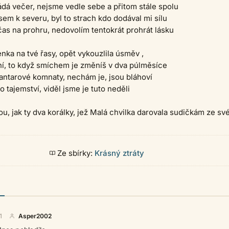
dá večer, nejsme vedle sebe a přitom stále spolu
jsem k severu, byl to strach kdo dodával mi sílu
 čas na prohru, nedovolím tentokrát prohrát lásku
nka na tvé řasy, opět vykouzlila úsměv ,
ání, to když smíchem je změníš v dva púlměsíce
jantarové komnaty, nechám je, jsou bláhoví
 tajemství, viděl jsme je tuto neděli
ou, jak ty dva korálky, jež Malá chvilka darovala sudičkám ze sv
Ze sbírky:
Krásný ztráty
1
Asper2002