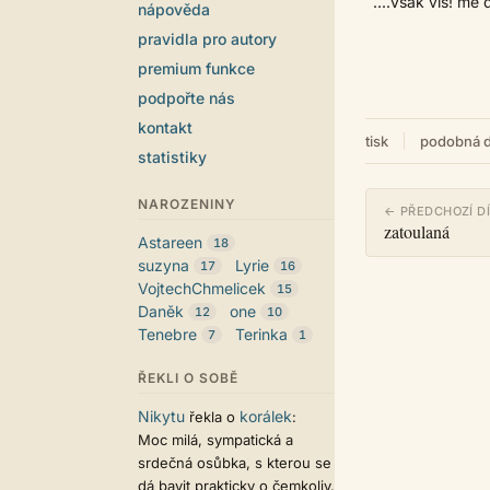
....však víš! mě 
nápověda
pravidla pro autory
premium funkce
podpořte nás
kontakt
tisk
podobná d
statistiky
NAROZENINY
← PŘEDCHOZÍ D
zatoulaná
Astareen
18
suzyna
Lyrie
17
16
VojtechChmelicek
15
Daněk
one
12
10
Tenebre
Terinka
7
1
ŘEKLI O SOBĚ
Nikytu
korálek
řekla o
:
Moc milá, sympatická a
srdečná osůbka, s kterou se
dá bavit prakticky o čemkoliv.