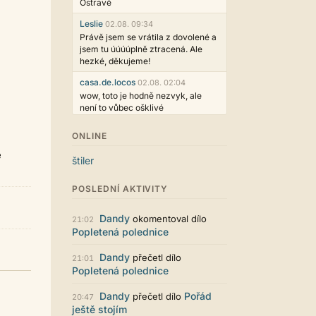
Ostravě
Leslie
02.08. 09:34
Právě jsem se vrátila z dovolené a
jsem tu úúúúplně ztracená. Ale
hezké, děkujeme!
casa.de.locos
02.08. 02:04
wow, toto je hodně nezvyk, ale
není to vůbec ošklivé
Jarda468
31.07. 12:50
ONLINE
Už i počet přečtení jde vidět,
é
reklama co zasahovala do chatu je
štiler
myslím také už v pořádku,
perfektní práce :)
POSLEDNÍ AKTIVITY
Singularis
30.07. 06:19
Líbí se mi tmavá varianta nového
Dandy
okomentoval dílo
21:02
vzhledu. Na některých místech
Popletená polednice
jsou sice mezi prvky příliš velké
mezery, ale když mě to bude štvát,
Dandy
přečetl dílo
21:01
určitě to půjde upravit místním
Popletená polednice
stylem... Celkově je styl dobře
funkční a příjemný. Podvedl se.
Dandy
Pořád
přečetl dílo
20:47
puero
29.07. 11:53
ještě stojím