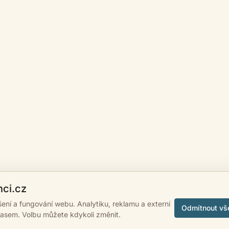
nci.cz
ášení a fungování webu. Analytiku, reklamu a externí
Odmítnout vš
lasem. Volbu můžete kdykoli změnit.