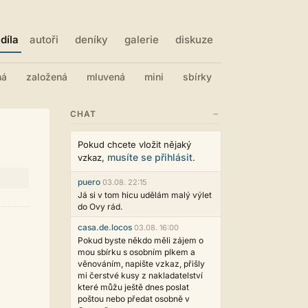
díla
autoři
deníky
galerie
diskuze
ná
založená
mluvená
mini
sbírky
−
CHAT
Pokud chcete vložit nějaký
musíte se přihlásit
vzkaz,
.
puero
03.08. 22:15
Já si v tom hicu udělám malý výlet
do Ovy rád.
casa.de.locos
03.08. 16:00
Pokud byste někdo měli zájem o
mou sbírku s osobním plkem a
věnováním, napište vzkaz, přišly
mi čerstvé kusy z nakladatelství
které můžu ještě dnes poslat
poštou nebo předat osobně v