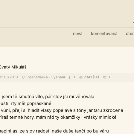
nová
komentovaná
čte
 Svatý Mikuláš
15.06.2010
básně
/
láska - vyznání
1
2341 (14)
0
l jsemTě smutná vílo, pár slov jsi mi věnovala
uští, rty měl popraskané
vúni, přeji si hladit vlasy popelavé s tóny jantaru zkrocené
ráš temné hory, mám rád ty okamžiky i vrásky mimické
naplnilas, ze slov radostí naše duše tančí po bulváru