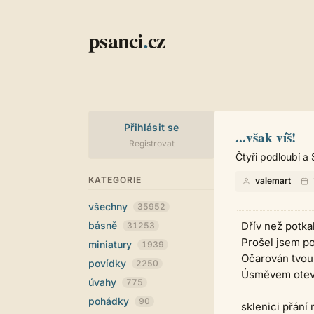
psanci
.
cz
Přihlásit se
...však víš!
Registrovat
Čtyři podloubí a
KATEGORIE
valemart
všechny
35952
básně
Dřív než potka
31253
Prošel jsem po
miniatury
1939
Očarován tvou 
povídky
2250
Úsměvem oteví
úvahy
775
pohádky
90
sklenici přání 