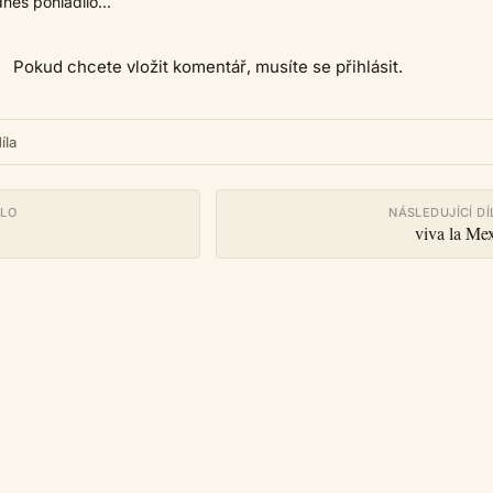
dnes pohladilo...
Pokud chcete vložit komentář, musíte se přihlásit.
íla
ÍLO
NÁSLEDUJÍCÍ DÍ
viva la Me