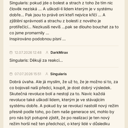
Singularis: pokud jde o bolest a strach z toho že tím nic
člověk nezíská ... A uškodí-li lidem kterým je v systému
dobře... Pak jsou to právě oni kteří nejvíce křičí ... A
zjištění správnosti a strachu z bolesti z nového je
protiřečící... Nezkusíš nevíš ...pak se dlouho bouchat za to
co jsme promarnily ...
Inspirováno podobnou písní ...
12.07.2026 12:48
DarkMirax
Singularis: Děkuji za reakci...
07.07.2026 15:51
Singularis
Dobrá úvaha. Ale já myslím, že už to, že je možno si to, za
co bojovali naši předci, koupit, je dost dobrý výsledek.
Skutečná revoluce bolí a nestojí za to. Navíc každá
revoluce také uškodí lidem, kterým je ve stávajícím
systému dobře. A pokud by se revolucí nastolil nový režim
přesně podle toho, po čem naše generace sní, mohlo by
pro nás být potupné zjistit, že po realizaci je ten nový
režim horší než ten předchozí, o který lidé v důsledku