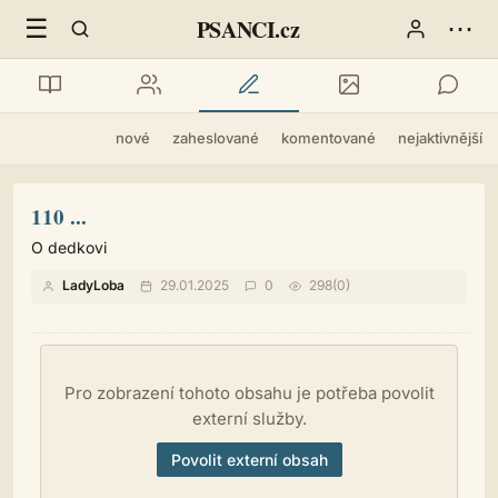
☰
⋯
PSANCI.cz
nové
zaheslované
komentované
nejaktivnější
110 ...
O dedkovi
LadyLoba
29.01.2025
0
298(0)
Pro zobrazení tohoto obsahu je potřeba povolit
externí služby.
Povolit externí obsah