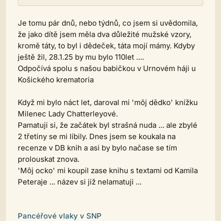
Je tomu pár dnů, nebo týdnů, co jsem si uvědomila,
že jako dítě jsem měla dva důležité mužské vzory,
kromě táty, to byl i dědeček, táta mojí mámy. Kdyby
ještě žil, 28.1.25 by mu bylo 110let ....
Odpočívá spolu s našou babičkou v Urnovém háji u
Košického krematoria
Když mi bylo náct let, daroval mi 'môj dědko' knížku
Milenec Lady Chatterleyové.
Pamatuji si, že začátek byl strašná nuda ... ale zbylé
2 třetiny se mi líbily. Dnes jsem se koukala na
recenze v DB knih a asi by bylo načase se tím
prolouskat znova.
'Môj ocko' mi koupil zase knihu s textami od Kamila
Peteraje ... název si již nelamatuji ...
Pancéřové vlaky v SNP