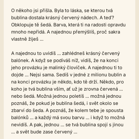
O někoho jsi přišla. Byla to láska, se kterou tvá
bublina dostala krásný červený nádech. A teď?
Obklopuje tě šedá. Barva, která ti na radosti opravdu
mnoho nepřidá. A najednou přemýšlíš, proč sakra
vlastně žiješ ...
A najednou to uvidíš ... zahlédneš krásný červený
balónek. A když se podíváš níž, vidíš, že na konci
jeho provázku je malinký človíček. A najednou ti to
dojde ... Nejsi sama. Sedíš v jedné z milionu bublin a
na konci provázku je někdo, kdo tě drží. Někdo, pro
koho je tvá bublina vším, ať už je zrovna červená ...
nebo šedá. Možná jednou poletíš ... možná jednou
poznáš, že pokud je bublina šedá, i svět okolo se
zbarví do šeda. A poznáš, že kolem tebe je spousta
balónků ... a každý má svou barvu ... i když to možná
nevidíš. A pak, jednou ... se tvá bublina spojí s jinou
... a svět bude zase červený ...