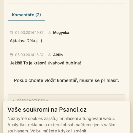
Komentáře (2)
05.03.2014 19:37
Megynka
Ajdalas: Děkuji ;)
05.03.2014 15:32
Aidlin
Ježíši! To je krásná úvahová bublina!
Pokud chcete vložit komentář, musíte se přihlásit.
← PŘEDCHOZÍ DENÍK
Dálnice myšlenek V.
Vaše soukromí na Psanci.cz
Nezbytné cookies zajišťují přihlášení a fungování webu.
NÁSLEDUJÍCÍ DENÍK →
Analytiku, reklamu a externí obsah načteme jen s vaším
Dálnice myšlenek VII.
souhlasem. Volbu můžete kdykoli změnit.