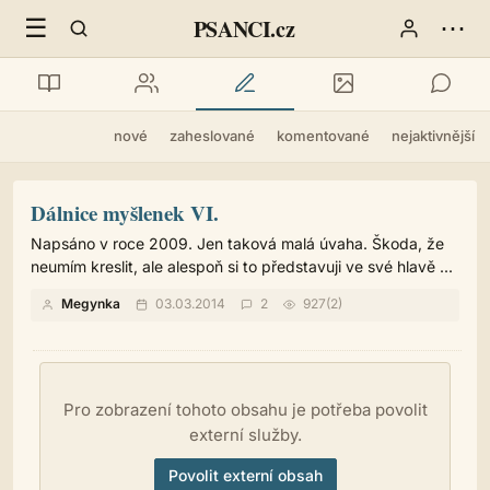
☰
⋯
PSANCI.cz
nové
zaheslované
komentované
nejaktivnější
Dálnice myšlenek VI.
Napsáno v roce 2009. Jen taková malá úvaha. Škoda, že
neumím kreslit, ale alespoň si to představuji ve své hlavě ...
Megynka
03.03.2014
2
927(2)
Pro zobrazení tohoto obsahu je potřeba povolit
externí služby.
Povolit externí obsah