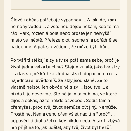
Člověk občas potřebuje vypadnou ... A tak jde, kam
ho nohy vedou ... a většinou dojde někam, kde to má
rád. Park, rozlehlé pole nebo prostě jen nejvyšší
místo ve městě. Přeleze plot, sedne si a pořádně se
nadechne. A pak si uvědomí, že může být i hůř ...
Po tváři ti stékají slzy a ty se ptáš sama sebe, proč je
život jedna velká bublina? Stejně kulatá, jako tvé slzy
... a tak stejně křehká. Jedna slza ti dopadne na ret a
najednou si uvědomíš, že slzy jsou slané. Že to
vlastně nejsou jen obyčejné slzy ... jsou tvé ... a
nikdo ti je nevezme. Stejně jako ta bublina, ve které
žiješ a čekáš, až tě někdo osvobodí. Sedíš tam a
přemýšlíš, proč tvůj život nemůže být jiný. Nemůže.
Prostě ne. Nemá cenu přemýšlet nad tím "proč" ...
odpověď ti (bohužel) nikdy nikdo nedá. A tak ti zbývá
jen přijít na to, jak udělat, aby tvůj život byl hezčí.