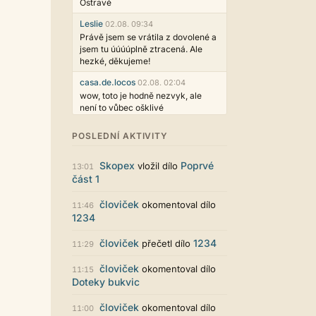
Ostravě
Leslie
02.08. 09:34
Právě jsem se vrátila z dovolené a
jsem tu úúúúplně ztracená. Ale
hezké, děkujeme!
casa.de.locos
02.08. 02:04
wow, toto je hodně nezvyk, ale
není to vůbec ošklivé
Jarda468
31.07. 12:50
POSLEDNÍ AKTIVITY
Už i počet přečtení jde vidět,
reklama co zasahovala do chatu je
Skopex
Poprvé
vložil dílo
myslím také už v pořádku,
13:01
část 1
perfektní práce :)
Singularis
30.07. 06:19
človiček
okomentoval dílo
11:46
Líbí se mi tmavá varianta nového
1234
vzhledu. Na některých místech
jsou sice mezi prvky příliš velké
človiček
1234
přečetl dílo
11:29
mezery, ale když mě to bude štvát,
určitě to půjde upravit místním
človiček
okomentoval dílo
11:15
stylem... Celkově je styl dobře
Doteky bukvic
funkční a příjemný. Podvedl se.
puero
človiček
29.07. 11:53
okomentoval dílo
11:00