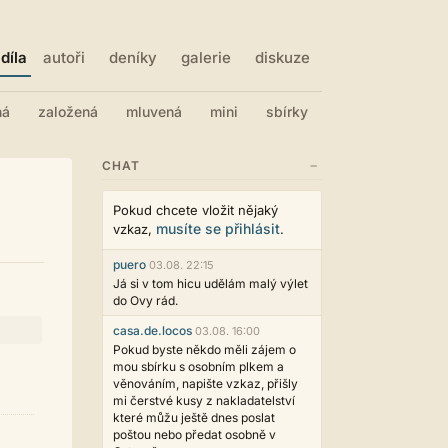
díla
autoři
deníky
galerie
diskuze
ná
založená
mluvená
mini
sbírky
−
CHAT
Pokud chcete vložit nějaký
musíte se přihlásit
vzkaz,
.
puero
03.08. 22:15
Já si v tom hicu udělám malý výlet
do Ovy rád.
casa.de.locos
03.08. 16:00
Pokud byste někdo měli zájem o
mou sbírku s osobním plkem a
věnováním, napište vzkaz, přišly
mi čerstvé kusy z nakladatelství
které můžu ještě dnes poslat
poštou nebo předat osobně v