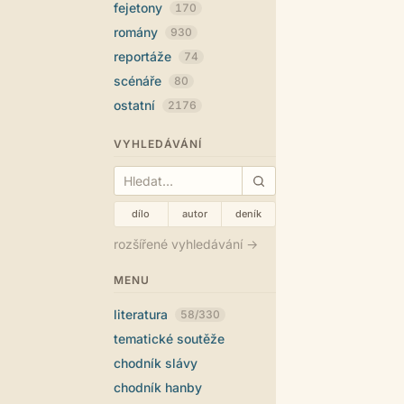
fejetony
170
romány
930
reportáže
74
scénáře
80
ostatní
2176
VYHLEDÁVÁNÍ
dílo
autor
deník
rozšířené vyhledávání →
MENU
literatura
58/330
tematické soutěže
chodník slávy
chodník hanby