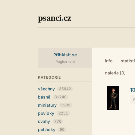
psanci
.
cz
Přihlásit se
info
statist
Registrovat
galerie [0]
KATEGORIE
E
všechny
35942
básně
31240
miniatury
1939
povídky
2251
úvahy
776
pohádky
90