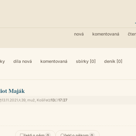
nová
komentovaná
čte
iky
díla nová
komentovaná
sbírky [0]
deník [0]
liot Maják
13.11.2021
39, muž, Košíře
13
17
/
27
řekli o něm
řekl o někom
0
0