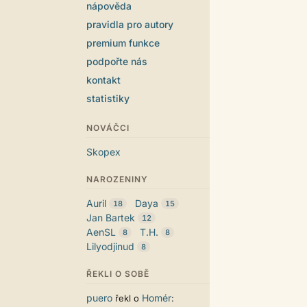
nápověda
pravidla pro autory
premium funkce
podpořte nás
kontakt
statistiky
NOVÁČCI
Skopex
NAROZENINY
Auril
Daya
18
15
Jan Bartek
12
AenSL
T.H.
8
8
Lilyodjinud
8
ŘEKLI O SOBĚ
puero
Homér
řekl o
: