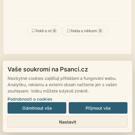
řekli o ní
řekla o někom
0
0
Vaše soukromí na Psanci.cz
© 2007 - 2026
psanci.cz
•
Nastavení cookies
•
Facebook
• Programming
Nezbytné cookies zajišťují přihlášení a fungování webu.
by
LUKiO
Analytiku, reklamu a externí obsah načteme jen s vaším
souhlasem. Volbu můžete kdykoli změnit.
Podrobnosti o cookies
Odmítnout vše
Přijmout vše
Nastavit