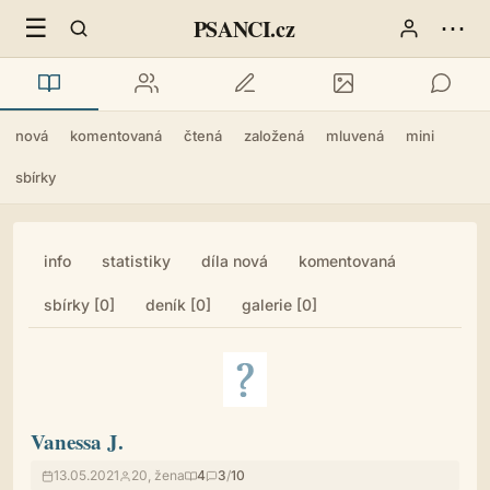
☰
⋯
PSANCI.cz
nová
komentovaná
čtená
založená
mluvená
mini
sbírky
info
statistiky
díla nová
komentovaná
sbírky [0]
deník [0]
galerie [0]
Vanessa J.
13.05.2021
20, žena
4
3
/
10