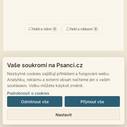
řekli o něm
řekl o někom
0
0
Vaše soukromí na Psanci.cz
© 2007 - 2026
psanci.cz
•
Nastavení cookies
•
Facebook
• Programming
Nezbytné cookies zajišťují přihlášení a fungování webu.
by
LUKiO
Analytiku, reklamu a externí obsah načteme jen s vaším
souhlasem. Volbu můžete kdykoli změnit.
Podrobnosti o cookies
Odmítnout vše
Přijmout vše
Nastavit