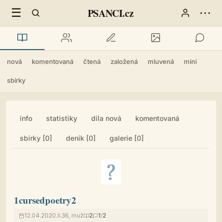
☰
⋯
PSANCI.cz
nová
komentovaná
čtená
založená
mluvená
mini
sbírky
info
statistiky
díla nová
komentovaná
sbírky [0]
deník [0]
galerie [0]
1cursedpoetry2
12.04.2020
36, muž
2
1
/
2