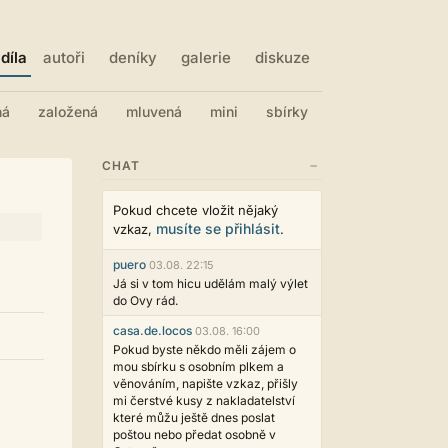
díla
autoři
deníky
galerie
diskuze
ná
založená
mluvená
mini
sbírky
−
CHAT
Pokud chcete vložit nějaký
musíte se přihlásit
vzkaz,
.
puero
03.08. 22:15
Já si v tom hicu udělám malý výlet
do Ovy rád.
casa.de.locos
03.08. 16:00
Pokud byste někdo měli zájem o
mou sbírku s osobním plkem a
věnováním, napište vzkaz, přišly
mi čerstvé kusy z nakladatelství
které můžu ještě dnes poslat
poštou nebo předat osobně v