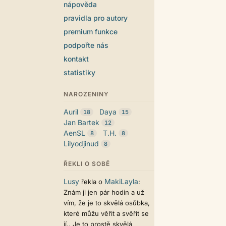
nápověda
pravidla pro autory
premium funkce
podpořte nás
kontakt
statistiky
NAROZENINY
Auril
Daya
18
15
Jan Bartek
12
AenSL
T.H.
8
8
Lilyodjinud
8
ŘEKLI O SOBĚ
Lusy
MakiLayla
řekla o
:
Znám ji jen pár hodin a už
vím, že je to skvělá osůbka,
které můžu věřit a svěřit se
jí.. Je to prostě skvělá