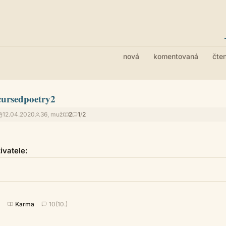
nová
komentovaná
čte
cursedpoetry2
12.04.2020
36, muž
2
1
/
2
vatele:
0
Karma
10(10.)