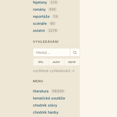
fejetony
170
romány
930
reportáže
74
scénáře
80
ostatní
2176
VYHLEDÁVÁNÍ
dílo
autor
deník
rozšířené vyhledávání →
MENU
literatura
58/330
tematické soutěže
chodník slávy
chodník hanby