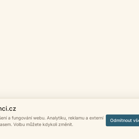
nci.cz
ášení a fungování webu. Analytiku, reklamu a externí
Odmítnout vš
lasem. Volbu můžete kdykoli změnit.
 2007 - 2026
psanci.cz
•
Nastavení cookies
•
Facebook
• Programming by
LUK