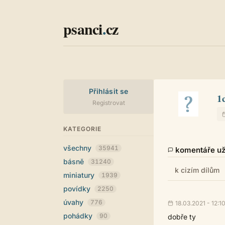
psanci
.
cz
Přihlásit se
1
Registrovat
KATEGORIE
všechny
35941
komentáře uži
básně
31240
k cizím dílům
miniatury
1939
povídky
2250
úvahy
776
18.03.2021 - 12:1
pohádky
90
dobře ty