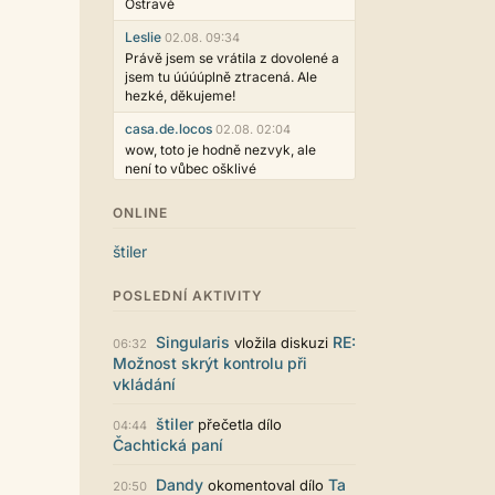
Ostravě
Leslie
02.08. 09:34
Právě jsem se vrátila z dovolené a
jsem tu úúúúplně ztracená. Ale
hezké, děkujeme!
casa.de.locos
02.08. 02:04
wow, toto je hodně nezvyk, ale
není to vůbec ošklivé
Jarda468
31.07. 12:50
ONLINE
Už i počet přečtení jde vidět,
reklama co zasahovala do chatu je
štiler
myslím také už v pořádku,
perfektní práce :)
POSLEDNÍ AKTIVITY
Singularis
30.07. 06:19
Líbí se mi tmavá varianta nového
Singularis
RE:
vložila diskuzi
06:32
vzhledu. Na některých místech
Možnost skrýt kontrolu při
jsou sice mezi prvky příliš velké
vkládání
mezery, ale když mě to bude štvát,
určitě to půjde upravit místním
štiler
přečetla dílo
04:44
stylem... Celkově je styl dobře
Čachtická paní
funkční a příjemný. Podvedl se.
puero
29.07. 11:53
Dandy
Ta
okomentoval dílo
20:50