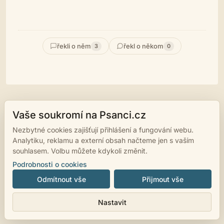
řekli o něm
řekl o někom
3
0
Vaše soukromí na Psanci.cz
© 2007 - 2026
psanci.cz
•
Nastavení cookies
•
Facebook
• Programming
by
LUKiO
Nezbytné cookies zajišťují přihlášení a fungování webu.
Analytiku, reklamu a externí obsah načteme jen s vaším
souhlasem. Volbu můžete kdykoli změnit.
Podrobnosti o cookies
Odmítnout vše
Přijmout vše
Nastavit