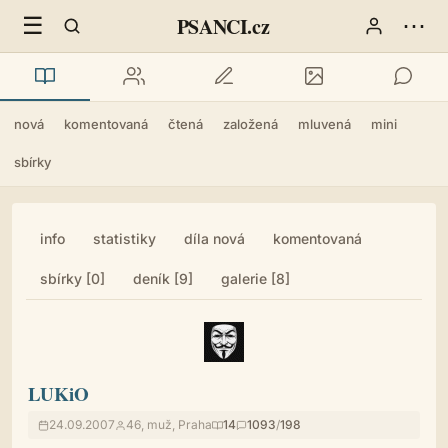
☰
⋯
PSANCI.cz
nová
komentovaná
čtená
založená
mluvená
mini
sbírky
info
statistiky
díla nová
komentovaná
sbírky [0]
deník [9]
galerie [8]
LUKiO
24.09.2007
46, muž, Praha
14
1093
/
198