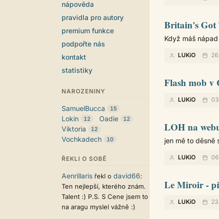
nápověda
pravidla pro autory
Britain's Got
premium funkce
Když máš nápad a
podpořte nás
LUKiO
26
kontakt
statistiky
Flash mob v 
NAROZENINY
LUKiO
03
SamuelBucca
15
Lokin
Oadie
12
12
LOH na webu
Viktoria
12
Vochkadech
10
jen mě to děsně s
LUKiO
06
ŘEKLI O SOBĚ
Aenrillaris
david66
řekl o
:
Le Miroir - p
Ten nejlepší, kterého znám.
Talent :) P.S. S Cene jsem to
LUKiO
23
na aragu myslel vážně :)