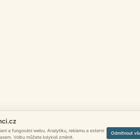
nci.cz
ášení a fungování webu. Analytiku, reklamu a externí
Odmítnout vš
lasem. Volbu můžete kdykoli změnit.