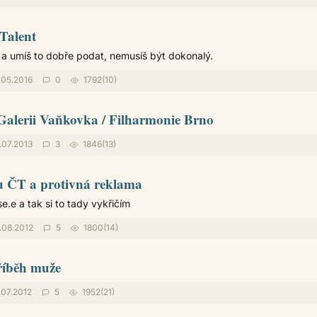
 Talent
 umíš to dobře podat, nemusíš být dokonalý.
.05.2016
0
1792(10)
Galerii Vaňkovka / Filharmonie Brno
.07.2013
3
1846(13)
 ČT a protivná reklama
e.e a tak si to tady vykřičím
.08.2012
5
1800(14)
říběh muže
.07.2012
5
1952(21)