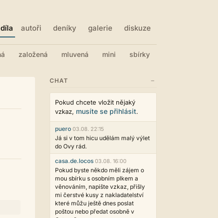
díla
autoři
deníky
galerie
diskuze
ná
založená
mluvená
mini
sbírky
−
CHAT
Pokud chcete vložit nějaký
musíte se přihlásit
vzkaz,
.
puero
03.08. 22:15
Já si v tom hicu udělám malý výlet
do Ovy rád.
casa.de.locos
03.08. 16:00
Pokud byste někdo měli zájem o
mou sbírku s osobním plkem a
věnováním, napište vzkaz, přišly
mi čerstvé kusy z nakladatelství
které můžu ještě dnes poslat
poštou nebo předat osobně v