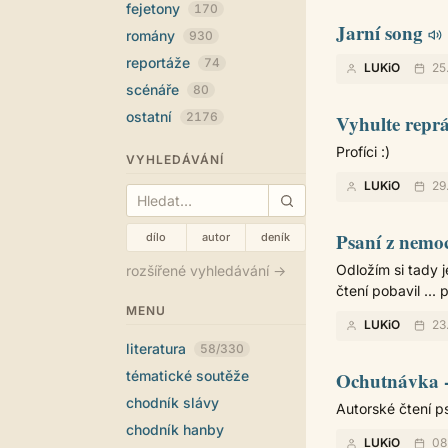
fejetony
170
Jarní song
romány
930
reportáže
74
LUKiO
25
scénáře
80
ostatní
2176
Vyhulte repr
Profíci :)
VYHLEDÁVÁNÍ
LUKiO
29
Psaní z nemoc
dílo
autor
deník
Odložím si tady 
rozšířené vyhledávání →
čtení pobavil ...
MENU
LUKiO
23
literatura
58/330
tématické soutěže
Ochutnávka -
chodník slávy
Autorské čtení ps
chodník hanby
LUKiO
08.