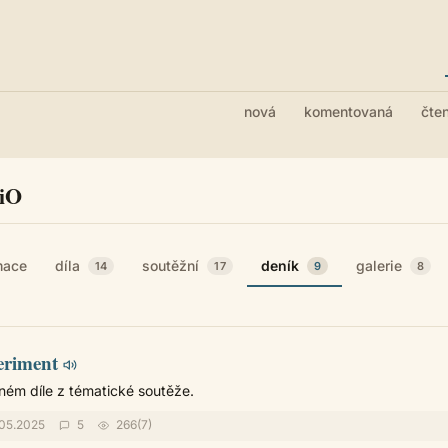
nová
komentovaná
čte
iO
mace
díla
soutěžní
deník
galerie
14
17
9
8
eriment
ném díle z tématické soutěže.
.05.2025
5
266(7)