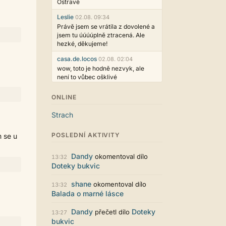
Ostravě
Leslie
02.08. 09:34
Právě jsem se vrátila z dovolené a
jsem tu úúúúplně ztracená. Ale
hezké, děkujeme!
casa.de.locos
02.08. 02:04
wow, toto je hodně nezvyk, ale
není to vůbec ošklivé
Jarda468
31.07. 12:50
ONLINE
Už i počet přečtení jde vidět,
reklama co zasahovala do chatu je
Strach
myslím také už v pořádku,
perfektní práce :)
POSLEDNÍ AKTIVITY
m se u
Singularis
30.07. 06:19
Líbí se mi tmavá varianta nového
Dandy
okomentoval dílo
13:32
vzhledu. Na některých místech
Doteky bukvic
jsou sice mezi prvky příliš velké
mezery, ale když mě to bude štvát,
shane
okomentoval dílo
13:32
určitě to půjde upravit místním
Balada o marné lásce
stylem... Celkově je styl dobře
funkční a příjemný. Podvedl se.
Dandy
Doteky
přečetl dílo
13:27
puero
29.07. 11:53
bukvic