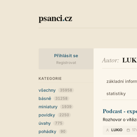
psanci
.
cz
Přihlásit se
LUK
Autor
Registrovat
KATEGORIE
základní infor
všechny
35958
statistiky
básně
31258
miniatury
1939
Podcast - exp
povídky
2250
Rozhovor o vítěz
úvahy
775
LUKiO
17
pohádky
90