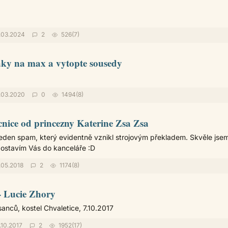
.03.2024
2
526(7)
áky na max a vytopte sousedy
.03.2020
0
1494(8)
nice od princezny Katerine Zsa Zsa
jeden spam, který evidentně vznikl strojovým překladem. Skvěle jse
 postavím Vás do kanceláře :D
.05.2018
2
1174(8)
 Lucie Zhory
anců, kostel Chvaletice, 7.10.2017
10.2017
2
1952(17)