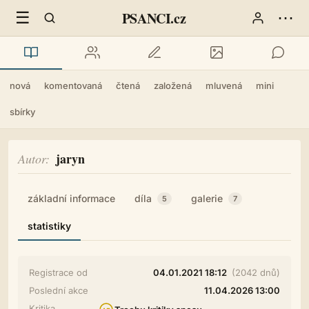
☰
⋯
PSANCI.cz
nová
komentovaná
čtená
založená
mluvená
mini
sbírky
jaryn
Autor
základní informace
díla
galerie
5
7
statistiky
Registrace od
04.01.2021 18:12
(2042 dnů)
Poslední akce
11.04.2026 13:00
Kritika