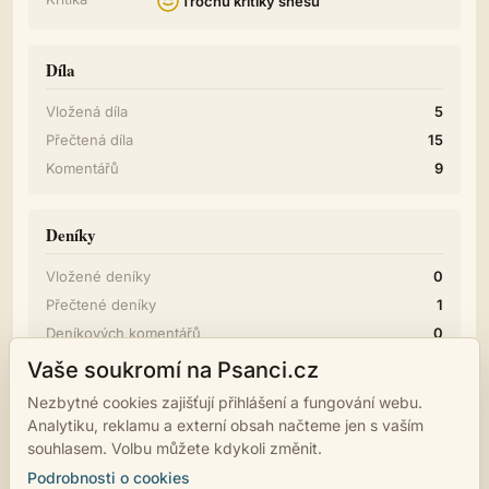
Trochu kritiky snesu
Díla
Vložená díla
5
Přečtená díla
15
Komentářů
9
Deníky
Vložené deníky
0
Přečtené deníky
1
Deníkových komentářů
0
Vaše soukromí na Psanci.cz
Diskuze
Nezbytné cookies zajišťují přihlášení a fungování webu.
Analytiku, reklamu a externí obsah načteme jen s vaším
Příspěvků
0
souhlasem. Volbu můžete kdykoli změnit.
Podrobnosti o cookies