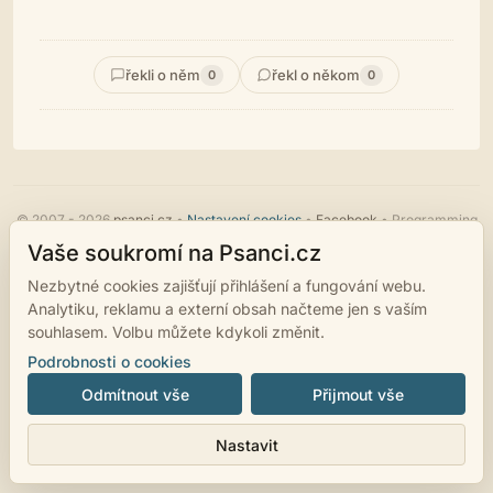
řekli o něm
řekl o někom
0
0
© 2007 - 2026
psanci.cz
•
Nastavení cookies
•
Facebook
• Programming
by
LUKiO
Vaše soukromí na Psanci.cz
Nezbytné cookies zajišťují přihlášení a fungování webu.
Analytiku, reklamu a externí obsah načteme jen s vaším
souhlasem. Volbu můžete kdykoli změnit.
Podrobnosti o cookies
Odmítnout vše
Přijmout vše
Nastavit