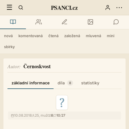
☰
⋯
PSANCI.cz
nová
komentovaná
čtená
založená
mluvená
mini
sbírky
Černoskvost
Autor
základní informace
díla
statistiky
8
10.08.2018
25, muž
8
10
/
27