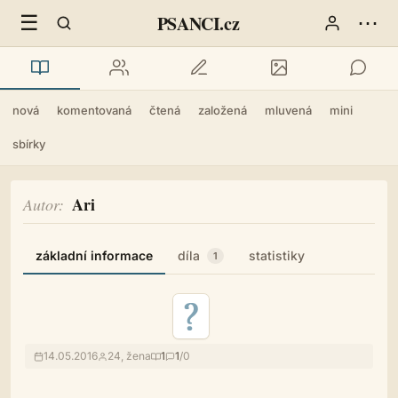
☰
⋯
PSANCI.cz
nová
komentovaná
čtená
založená
mluvená
mini
sbírky
Ari
Autor
základní informace
díla
statistiky
1
14.05.2016
24, žena
1
1
/0