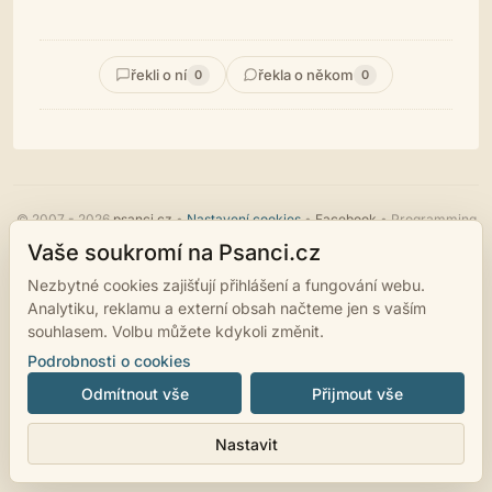
řekli o ní
řekla o někom
0
0
© 2007 - 2026
psanci.cz
•
Nastavení cookies
•
Facebook
• Programming
by
LUKiO
Vaše soukromí na Psanci.cz
Nezbytné cookies zajišťují přihlášení a fungování webu.
Analytiku, reklamu a externí obsah načteme jen s vaším
souhlasem. Volbu můžete kdykoli změnit.
Podrobnosti o cookies
Odmítnout vše
Přijmout vše
Nastavit