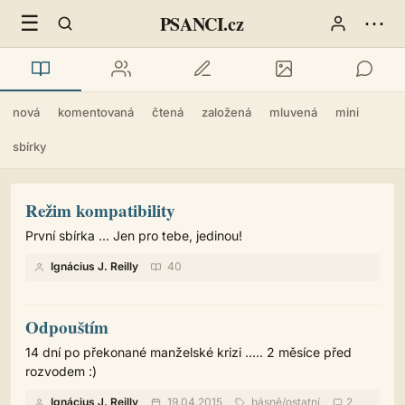
☰
⋯
PSANCI.cz
nová
komentovaná
čtená
založená
mluvená
mini
sbírky
Režim kompatibility
První sbírka ... Jen pro tebe, jedinou!
Ignácius J. Reilly
40
Odpouštím
14 dní po překonané manželské krizi ..... 2 měsíce před
rozvodem :)
Ignácius J. Reilly
19.04.2015
básně
/
ostatní
2