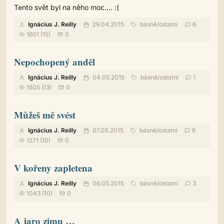
Tento svět byl na něho moc.... :(
Ignácius J. Reilly
29.04.2015
básně
/
ostatní
6
1601 (15)
0
Nepochopený anděl
Ignácius J. Reilly
04.05.2015
básně
/
ostatní
1
1505 (13)
0
Můžeš mě svést
Ignácius J. Reilly
07.05.2015
básně
/
ostatní
6
1271 (10)
0
V kořeny zapletena
Ignácius J. Reilly
06.05.2015
básně
/
ostatní
3
1043 (10)
0
A jaro zimu …