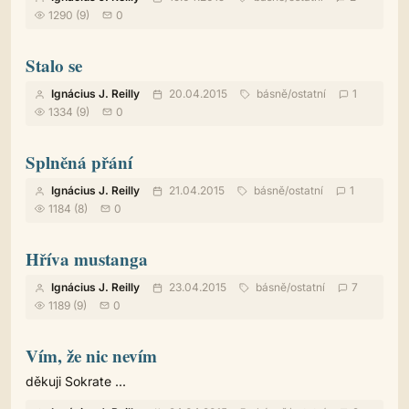
1290 (9)
0
Stalo se
Ignácius J. Reilly
20.04.2015
básně
/
ostatní
1
1334 (9)
0
Splněná přání
Ignácius J. Reilly
21.04.2015
básně
/
ostatní
1
1184 (8)
0
Hříva mustanga
Ignácius J. Reilly
23.04.2015
básně
/
ostatní
7
1189 (9)
0
Vím, že nic nevím
děkuji Sokrate ...