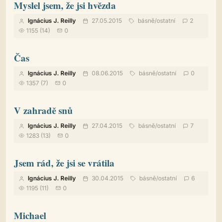
Myslel jsem, že jsi hvězda
Ignácius J. Reilly
27.05.2015
básně
/
ostatní
2
1155 (14)
0
Čas
Ignácius J. Reilly
08.06.2015
básně
/
ostatní
0
1357 (7)
0
V zahradě snů
Ignácius J. Reilly
27.04.2015
básně
/
ostatní
7
1283 (13)
0
Jsem rád, že jsi se vrátila
Ignácius J. Reilly
30.04.2015
básně
/
ostatní
6
1195 (11)
0
Michael