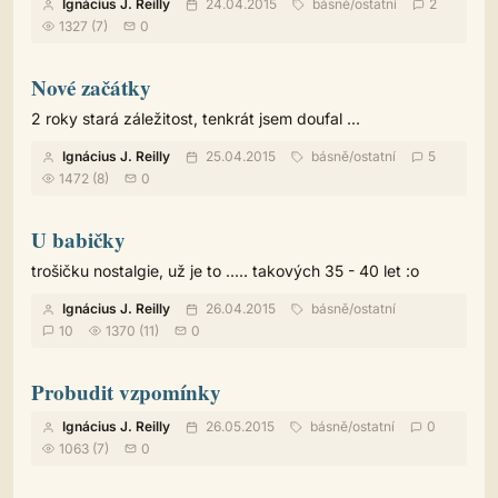
Ignácius J. Reilly
24.04.2015
básně
/
ostatní
2
1327 (7)
0
Nové začátky
2 roky stará záležitost, tenkrát jsem doufal ...
Ignácius J. Reilly
25.04.2015
básně
/
ostatní
5
1472 (8)
0
U babičky
trošičku nostalgie, už je to ..... takových 35 - 40 let :o
Ignácius J. Reilly
26.04.2015
básně
/
ostatní
10
1370 (11)
0
Probudit vzpomínky
Ignácius J. Reilly
26.05.2015
básně
/
ostatní
0
1063 (7)
0