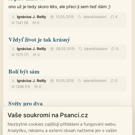
ono už je tedy skoro léto, ale přeci ji sem teď dám ;)
Ignácius J. Reilly
13.05.2015
básně
/
ostatní
4
1141 (9)
0
Vždyť život je tak krásný
Ignácius J. Reilly
08.05.2015
básně
/
ostatní
0
1175 (7)
0
Bolí být sám
Ignácius J. Reilly
15.05.2015
básně
/
ostatní
0
1296 (11)
0
Světy pro dva
Ignácius J. Reilly
12.05.2015
básně
/
ostatní
3
Vaše soukromí na Psanci.cz
1217 (10)
0
Nezbytné cookies zajišťují přihlášení a fungování webu.
Analytiku, reklamu a externí obsah načteme jen s vaším