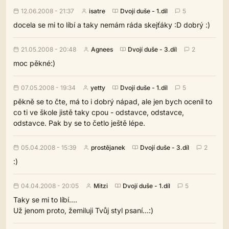
12.06.2008 - 21:37
isatre
Dvojí duše - 1.díl
5
docela se mi to líbí a taky nemám ráda skejťáky :D dobrý :)
21.05.2008 - 20:48
Agnees
Dvojí duše - 3.díl
2
moc pěkné:)
07.05.2008 - 19:34
yetty
Dvojí duše - 1.díl
5
pěkně se to čte, má to i dobrý nápad, ale jen bych ocenil to
co ti ve škole jistě taky cpou - odstavce, odstavce,
odstavce. Pak by se to četlo ještě lépe.
05.04.2008 - 15:39
prostějanek
Dvojí duše - 3.díl
2
:)
04.04.2008 - 20:05
Mitzi
Dvojí duše - 1.díl
5
Taky se mi to líbí....
Už jenom proto, žemiluji Tvůj styl psaní...:)