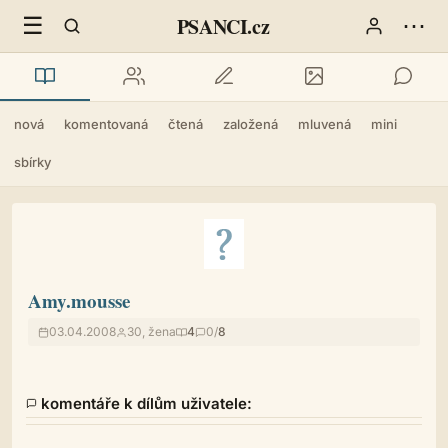
☰
⋯
PSANCI.cz
nová
komentovaná
čtená
založená
mluvená
mini
sbírky
Amy.mousse
03.04.2008
30, žena
4
0/
8
komentáře k dílům uživatele: