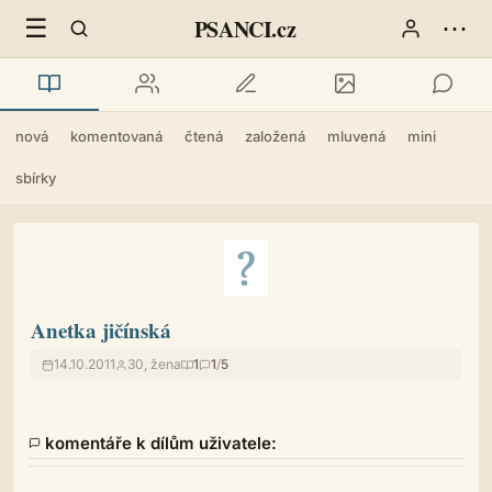
☰
⋯
PSANCI.cz
nová
komentovaná
čtená
založená
mluvená
mini
sbírky
Anetka jičínská
14.10.2011
30, žena
1
1
/
5
komentáře k dílům uživatele: