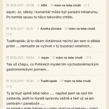
16.10.2011 - 23:39
ARA
mám na tebe chutě
5
equin: Jo, někdy i komentář může být parádní miniaturou.
Po tomhle opusu to něco takového chtělo.
16.10.2011 - 22:31
Anetka jičínská
mám na tebe chutě
5
TualKraplak: já to nikam dotáhnout nechci jen sem si dělala
prdel .....nemusíte se vyžívat v tý buzeraci ostatních...
16.10.2011 - 09:54
equin
mám na tebe chutě
5
Tak už chápu, co Pohlreich myslel tím východoněmeckým
gastronomickým pornem...
15.10.2011 - 16:30
TualKraplak
mám na tebe chutě
5
Ty jsi buď úplně blbá nebo ..... napřed jsem se nad tím
zastavila, jestli to myslíš opravdu vážně a teď už se jen
usmívám ! panebože ....
na tatarku stále čekám a u toho chutí na ní hekám - úplný