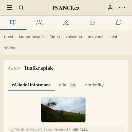
☰
⋯
PSANCI.cz
nová
komentovaná
čtená
založená
mluvená
mini
sbírky
TualKraplak
Autor
základní informace
díla
statistiky
58
08.05.2009
40, žena, Plzeň
58
551
/
344