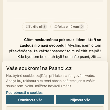
řekli o ní
řekla o někom
2
0
Cítím neskutečnou pokoru k lidem, kteří se
zasloužili o naši svobodu !
Myslím, jsem o tom
přesvědčená, že každý "psanec" to musí cítit stejně !
Kde bychom bez nich byli ! co naše psaní, žití ....
Klaním se.
Vaše soukromí na Psanci.cz
http://www.youtube.com/watch?v=urZzmhoH4cQ
Nezbytné cookies zajišťují přihlášení a fungování webu.
Analytiku, reklamu a externí obsah načteme jen s vaším
--vyměnit svou duši za naprostou kontrolu--
souhlasem. Volbu můžete kdykoli změnit.
Podrobnosti o cookies
Odmítnout vše
Přijmout vše
© 2007 - 2026
psanci.cz
•
Nastavení cookies
•
Facebook
• Programming