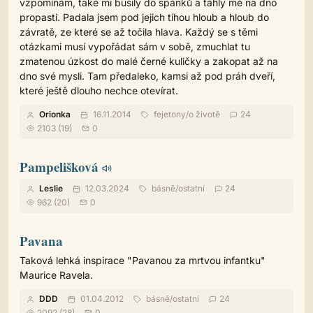
vzpomínám, také mi bušily do spánků a táhly mě na dno
propasti. Padala jsem pod jejich tíhou hloub a hloub do
závratě, ze které se až točila hlava. Každý se s těmi
otázkami musí vypořádat sám v sobě, zmuchlat tu
zmatenou úzkost do malé černé kuličky a zakopat až na
dno své mysli. Tam předaleko, kamsi až pod práh dveří,
které ještě dlouho nechce otevírat.
Orionka
16.11.2014
fejetony
/
o životě
24
2103 (19)
0
Pampelišková
Leslie
12.03.2024
básně
/
ostatní
24
962 (20)
0
Pavana
Taková lehká inspirace "Pavanou za mrtvou infantku"
Maurice Ravela.
DDD
01.04.2012
básně
/
ostatní
24
2092 (28)
0