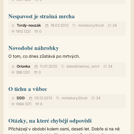
Nespavost je strašná mrcha
Tvrdý-nouzák
18.03.2012
miniatury
/
život
24
1912 (22)
0
Novodobé náhrobky
O tom, co dnes zůstává po mrtvých.
Orionka
11.01.2025
básně
/
nemoc, smrt
24
388 (20)
0
O tichu a vůbec
DDD
05.12.2013
miniatury
/
život
24
1694 (37)
0
Otázky, na které chybějí odpovědi
Přicházejí v období kolem osmi, deseti let. Dobře si na ně