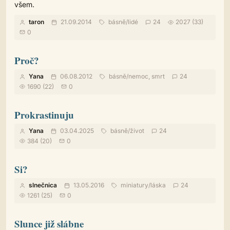
všem.
taron
21.09.2014
básně
/
lidé
24
2027 (33)
0
Proč?
Yana
06.08.2012
básně
/
nemoc, smrt
24
1690 (22)
0
Prokrastinuju
Yana
03.04.2025
básně
/
život
24
384 (20)
0
Si?
slnečnica
13.05.2016
miniatury
/
láska
24
1261 (25)
0
Slunce již slábne