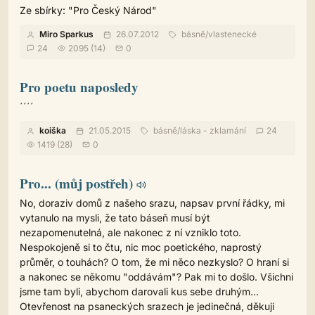
Ze sbírky: "Pro Český Národ"
Miro Sparkus
26.07.2012
básně
/
vlastenecké
24
2095 (14)
0
Pro poetu naposledy
´´´´
koiška
21.05.2015
básně
/
láska - zklamání
24
1419 (28)
0
Pro... (můj postřeh)
No, doraziv domů z našeho srazu, napsav první řádky, mi
vytanulo na mysli, že tato báseň musí být
nezapomenutelná, ale nakonec z ní vzniklo toto.
Nespokojeně si to čtu, nic moc poetického, naprostý
průměr, o touhách? O tom, že mi něco nezkyslo? O hraní si
a nakonec se někomu "oddávám"? Pak mi to došlo. Všichni
jsme tam byli, abychom darovali kus sebe druhým...
Otevřenost na psaneckých srazech je jedinečná, děkuji