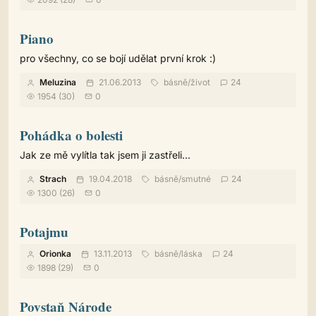
Piano
pro všechny, co se bojí udělat první krok :)
Meluzina
21.06.2013
básně
/
život
24
1954 (30)
0
Pohádka o bolesti
Jak ze mě vylítla tak jsem ji zastřeli...
Strach
19.04.2018
básně
/
smutné
24
1300 (26)
0
Potajmu
Orionka
13.11.2013
básně
/
láska
24
1898 (29)
0
Povstaň Národe