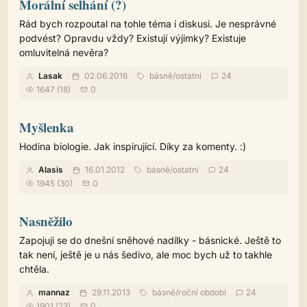
Morální selhání (?)
Rád bych rozpoutal na tohle téma i diskusi. Je nesprávné
podvést? Opravdu vždy? Existují výjimky? Existuje
omluvitelná nevěra?
Lasak
02.06.2016
básně
/
ostatní
24
1647 (18)
0
Myšlenka
Hodina biologie. Jak inspirující. Díky za komenty. :)
Alasis
16.01.2012
básně
/
ostatní
24
1945 (30)
0
Nasněžilo
Zapojuji se do dnešní sněhové nadílky - básnické. Ještě to
tak není, ještě je u nás šedivo, ale moc bych už to takhle
chtěla.
mannaz
29.11.2013
básně
/
roční období
24
1901 (23)
0