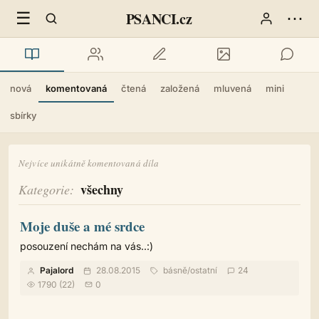
☰
⋯
PSANCI.cz
nová
komentovaná
čtená
založená
mluvená
mini
sbírky
Nejvíce unikátně komentovaná díla
všechny
Kategorie
Moje duše a mé srdce
posouzení nechám na vás..:)
Pajalord
28.08.2015
básně
/
ostatní
24
1790 (22)
0