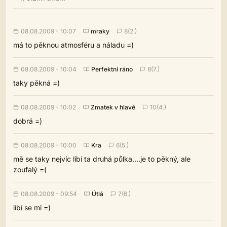
08.08.2009 - 10:07
mraky
8(2.)
má to pěknou atmosféru a náladu =)
08.08.2009 - 10:04
Perfektní ráno
8(7.)
taky pěkná =)
08.08.2009 - 10:02
Zmatek v hlavě
10(4.)
dobrá =)
08.08.2009 - 10:00
Kra
6(5.)
mě se taky nejvíc líbí ta druhá půlka....je to pěkný, ale
zoufalý =(
08.08.2009 - 09:54
Útlá
7(6.)
líbí se mi =)