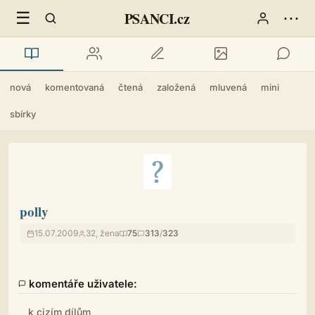
☰
⋯
PSANCI.cz
nová
komentovaná
čtená
založená
mluvená
mini
sbírky
polly
15.07.2009
32, žena
75
313
/
323
komentáře uživatele:
k cizím dílům