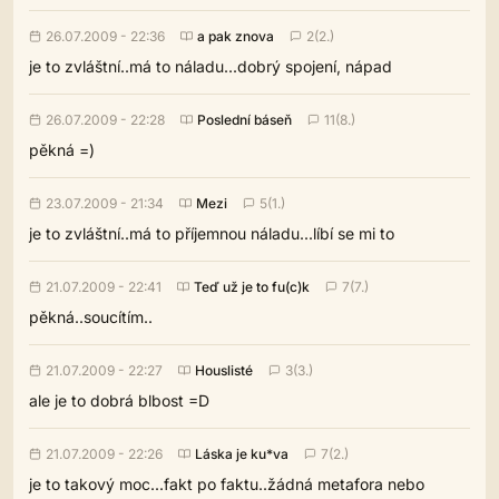
26.07.2009 - 22:36
a pak znova
2(2.)
je to zvláštní..má to náladu...dobrý spojení, nápad
26.07.2009 - 22:28
Poslední báseň
11(8.)
pěkná =)
23.07.2009 - 21:34
Mezi
5(1.)
je to zvláštní..má to příjemnou náladu...líbí se mi to
21.07.2009 - 22:41
Teď už je to fu(c)k
7(7.)
pěkná..soucítím..
21.07.2009 - 22:27
Houslisté
3(3.)
ale je to dobrá blbost =D
21.07.2009 - 22:26
Láska je ku*va
7(2.)
je to takový moc...fakt po faktu..žádná metafora nebo