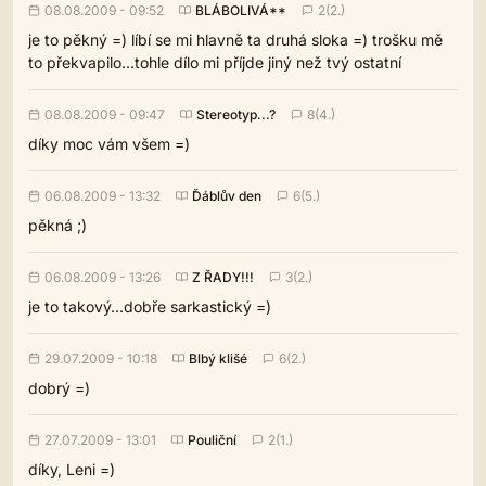
08.08.2009 - 09:52
BLÁBOLIVÁ**
2(2.)
je to pěkný =) líbí se mi hlavně ta druhá sloka =) trošku mě
to překvapilo...tohle dílo mi příjde jiný než tvý ostatní
08.08.2009 - 09:47
Stereotyp...?
8(4.)
díky moc vám všem =)
06.08.2009 - 13:32
Ďáblův den
6(5.)
pěkná ;)
06.08.2009 - 13:26
Z ŘADY!!!
3(2.)
je to takový...dobře sarkastický =)
29.07.2009 - 10:18
Blbý klišé
6(2.)
dobrý =)
27.07.2009 - 13:01
Pouliční
2(1.)
díky, Leni =)