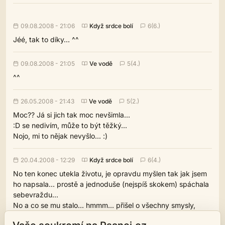
09.08.2008 - 21:06
Když srdce bolí
6(6.)
Jéé, tak to díky... ^^
09.08.2008 - 21:05
Ve vodě
5(4.)
^^
26.05.2008 - 21:43
Ve vodě
5(2.)
Moc?? Já si jich tak moc nevšimla...
:D se nedivím, může to být těžký...
Nojo, mi to nějak nevyšlo... :)
20.04.2008 - 12:29
Když srdce bolí
6(4.)
No ten konec utekla životu, je opravdu myšlen tak jak jsem
ho napsala... prostě a jednoduše (nejspíš skokem) spáchala
sebevraždu...
No a co se mu stalo... hmmm... přišel o všechny smysly,
myslíš že by se udržel na nohou... ten šok a tak...