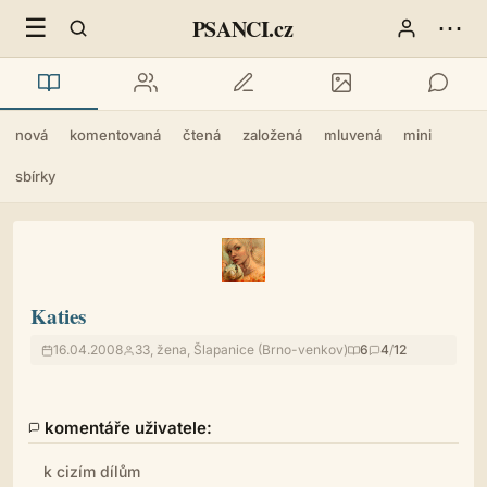
☰
⋯
PSANCI.cz
nová
komentovaná
čtená
založená
mluvená
mini
sbírky
Katies
16.04.2008
33, žena, Šlapanice (Brno-venkov)
6
4
/
12
komentáře uživatele:
k cizím dílům