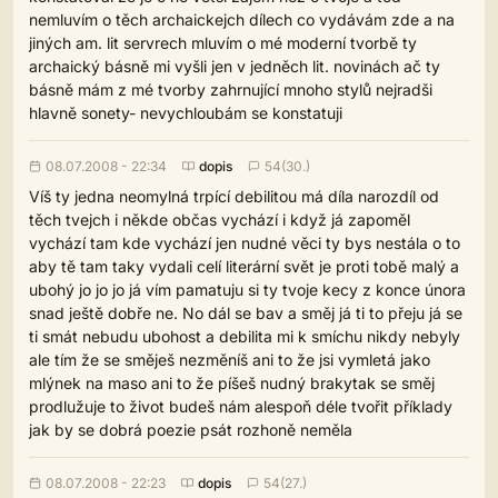
nemluvím o těch archaickejch dílech co vydávám zde a na
jiných am. lit servrech mluvím o mé moderní tvorbě ty
archaický básně mi vyšli jen v jedněch lit. novinách ač ty
básně mám z mé tvorby zahrnující mnoho stylů nejradši
hlavně sonety- nevychloubám se konstatuji
08.07.2008 - 22:34
dopis
54(30.)
Víš ty jedna neomylná trpící debilitou má díla narozdíl od
těch tvejch i někde občas vychází i když já zapoměl
vychází tam kde vychází jen nudné věci ty bys nestála o to
aby tě tam taky vydali celí literární svět je proti tobě malý a
ubohý jo jo jo já vím pamatuju si ty tvoje kecy z konce února
snad ještě dobře ne. No dál se bav a směj já ti to přeju já se
ti smát nebudu ubohost a debilita mi k smíchu nikdy nebyly
ale tím že se směješ nezměníš ani to že jsi vymletá jako
mlýnek na maso ani to že píšeš nudný brakytak se směj
prodlužuje to život budeš nám alespoň déle tvořit příklady
jak by se dobrá poezie psát rozhoně neměla
08.07.2008 - 22:23
dopis
54(27.)