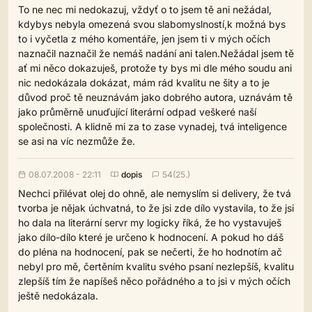
To ne nec mi nedokazuj, vždyť o to jsem tě ani nežádal,
kdybys nebyla omezená svou slabomyslností,k možná bys
to i vyčetla z mého komentáře, jen jsem ti v mých očích
naznačil naznačil že nemáš nadání ani talen.Nežádal jsem tě
ať mi něco dokazuješ, protože ty bys mi dle mého soudu ani
nic nedokázala dokázat, mám rád kvalitu ne šity a to je
důvod proč tě neuznávám jako dobrého autora, uznávám tě
jako průměrně unuďující literární odpad veškeré naší
společnosti. A klidně mi za to zase vynadej, tvá inteligence
se asi na víc nezmůže že.
08.07.2008 - 22:11
dopis
54(25.)
Nechci přilévat olej do ohně, ale nemyslím si delivery, že tvá
tvorba je nějak úchvatná, to že jsi zde dílo vystavila, to že jsi
ho dala na literární servr my logicky říká, že ho vystavuješ
jako dílo-dílo které je určeno k hodnocení. A pokud ho dáš
do pléna na hodnocení, pak se nečerti, že ho hodnotím ač
nebyl pro mě, čertěním kvalitu svého psaní nezlepšíš, kvalitu
zlepšíš tím že napíšeš něco pořádného a to jsi v mých očích
ještě nedokázala.