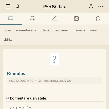
☰
⋯
PSANCI.cz
nová
komentovaná
čtená
založená
mluvená
mini
sbírky
Romulus
22.12.2007
40, muž, Poděbrady
0
22
/0
komentáře uživatele:
k cizím dílům