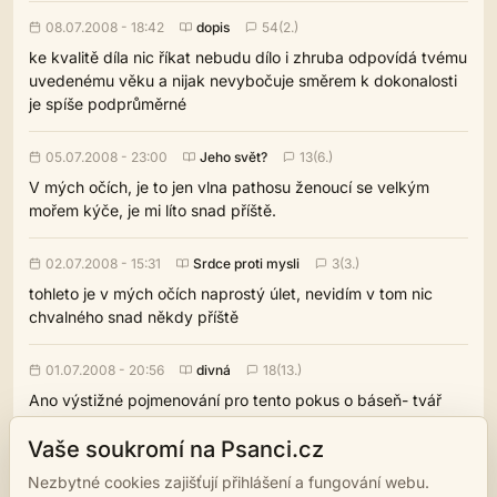
08.07.2008 - 18:42
dopis
54(2.)
ke kvalitě díla nic říkat nebudu dílo i zhruba odpovídá tvému
uvedenému věku a nijak nevybočuje směrem k dokonalosti
je spíše podprůměrné
05.07.2008 - 23:00
Jeho svět?
13(6.)
V mých očích, je to jen vlna pathosu ženoucí se velkým
mořem kýče, je mi líto snad příště.
02.07.2008 - 15:31
Srdce proti mysli
3(3.)
tohleto je v mých očích naprostý úlet, nevidím v tom nic
chvalného snad někdy příště
01.07.2008 - 20:56
divná
18(13.)
Ano výstižné pojmenování pro tento pokus o báseň- tvář
svatozář- ještě originálnější rýmy jsi nenašel že.Ale je to o
Vaše soukromí na Psanci.cz
dost lepší, než ty jiné pokusy o básnění, myslím si že ti těch
35% mohu s čistým svědomím i dát.
Nezbytné cookies zajišťují přihlášení a fungování webu.