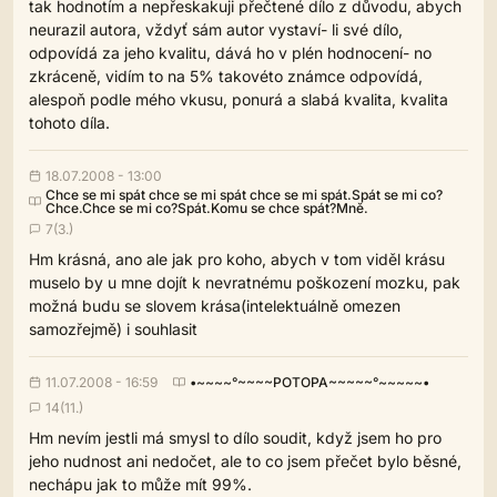
tak hodnotím a nepřeskakuji přečtené dílo z důvodu, abych
neurazil autora, vždyť sám autor vystaví- li své dílo,
odpovídá za jeho kvalitu, dává ho v plén hodnocení- no
zkráceně, vidím to na 5% takovéto známce odpovídá,
alespoň podle mého vkusu, ponurá a slabá kvalita, kvalita
tohoto díla.
18.07.2008 - 13:00
Chce se mi spát chce se mi spát chce se mi spát.Spát se mi co?
Chce.Chce se mi co?Spát.Komu se chce spát?Mně.
7(3.)
Hm krásná, ano ale jak pro koho, abych v tom viděl krásu
muselo by u mne dojít k nevratnému poškození mozku, pak
možná budu se slovem krása(intelektuálně omezen
samozřejmě) i souhlasit
11.07.2008 - 16:59
•~~~~°~~~~POTOPA~~~~~°~~~~~•
14(11.)
Hm nevím jestli má smysl to dílo soudit, když jsem ho pro
jeho nudnost ani nedočet, ale to co jsem přečet bylo běsné,
nechápu jak to může mít 99%.