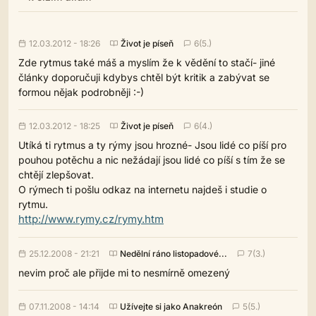
12.03.2012 - 18:26
Život je píseň
6(5.)
Zde rytmus také máš a myslím že k vědění to stačí- jiné
články doporučuji kdybys chtěl být kritik a zabývat se
formou nějak podrobněji :-)
12.03.2012 - 18:25
Život je píseň
6(4.)
Utíká ti rytmus a ty rýmy jsou hrozné- Jsou lidé co píší pro
pouhou potěchu a nic nežádají jsou lidé co píší s tím že se
chtějí zlepšovat.
O rýmech ti pošlu odkaz na internetu najdeš i studie o
rytmu.
http://www.rymy.cz/rymy.htm
25.12.2008 - 21:21
Nedělní ráno listopadové...
7(3.)
nevim proč ale přijde mi to nesmírně omezený
07.11.2008 - 14:14
Užívejte si jako Anakreón
5(5.)