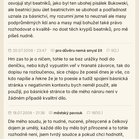
osvojují styl beatniků, jako byl ten ubohej pisálek Bukowski,
ale beatnici jsou úlet beatnictvim se ubohost a podřadnost
uznala za básnictví, my rozumní jsme to neuznali ale masy
podprůměrných lidí ano a masy mají bohužel také právo
rozhodovat o kvalitě- no dost těch kryplů beatníků, pro mě
píšeš nudně.
20.07.2008 - 23:47
pro důvěru nemá smysl žít
9(2.)
Hm zas to je o ničem, tohle to se bez urážky hodí do
deníčku, nebo když vypustím veř v hranaté závorce, tak do
dopisu na rozloučenou, sice chápu že poesií dnes je vše, co
kdo napíše a řekne že je to poesie a tudíž spojení básnická
stránka v negativnim kontextu bych neměl použít, ale
použiji, po básnické stránce to dle mého nároru není v
žádném případě kvalitní dílo.
18.07.2008 - 21:36
městský pavouk
16(10.)
Dle mého soudu, je to nudné, nucené, přesycené a čelkový
dojem je umělý, každé dílo by mělo být přirozené a to tohle
rozhodně není, jsem tvrdý soudce a pokud chci hodnotit,