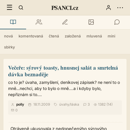
☰
⋯
PSANCI.cz
nová
komentovaná
čtená
založená
mluvená
mini
sbírky
Večeře: sýrový toasty, hnusnej salát a smrtelná
dávka beznaděje
co to je? úvaha, zamyšlení, deníkovej zápisek? ne není to o
mně...nechci, aby to bylo o mně....a i kdyby bylo,
nepřiznám si to....
polly
18.11.2009
úvahy
/
láska
3
1382 (14)
0
Otráveně ukusovala z nedopečenýho sýrovýho