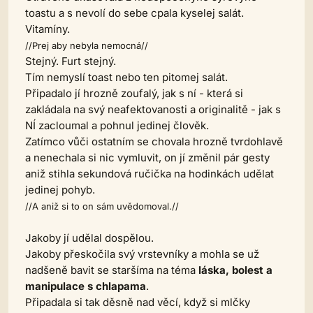
toastu a s nevolí do sebe cpala kyselej salát.
Vitamíny.
//Prej aby nebyla nemocná//
Stejný. Furt stejný.
Tím nemyslí toast nebo ten pitomej salát.
Připadalo jí hrozně zoufalý, jak s ní - která si
zakládala na svý neafektovanosti a originalitě - jak s
NÍ zacloumal a pohnul jedinej člověk.
Zatímco vůči ostatním se chovala hrozně tvrdohlavě
a nenechala si nic vymluvit, on jí změnil pár gesty
aniž stihla sekundová ručička na hodinkách udělat
jedinej pohyb.
//A aniž si to on sám uvědomoval.//
Jakoby jí udělal dospělou.
Jakoby přeskočila svý vrstevníky a mohla se už
nadšeně bavit se staršíma na téma
láska, bolest a
manipulace s chlapama
.
Připadala si tak děsně nad věcí, když si mlčky