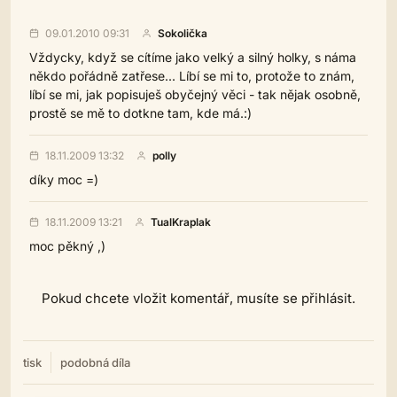
09.01.2010 09:31
Sokolička
Vždycky, když se cítíme jako velký a silný holky, s náma
někdo pořádně zatřese... Líbí se mi to, protože to znám,
líbí se mi, jak popisuješ obyčejný věci - tak nějak osobně,
prostě se mě to dotkne tam, kde má.:)
18.11.2009 13:32
polly
díky moc =)
18.11.2009 13:21
TualKraplak
moc pěkný ,)
Pokud chcete vložit komentář, musíte se přihlásit.
tisk
podobná díla