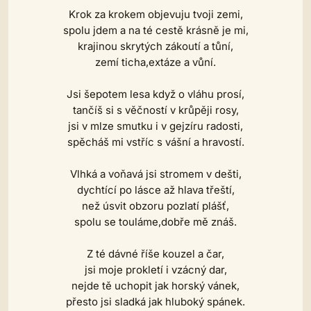
Krok za krokem objevuju tvoji zemi,
spolu jdem a na té cestě krásně je mi,
krajinou skrytých zákoutí a tůní,
zemí ticha,extáze a vůní.
Jsi šepotem lesa když o vláhu prosí,
tančíš si s věčností v krůpěji rosy,
jsi v mlze smutku i v gejzíru radosti,
spěcháš mi vstříc s vášní a hravostí.
Vlhká a voňavá jsi stromem v dešti,
dychtící po lásce až hlava třeští,
než úsvit obzoru pozlatí plášť,
spolu se touláme,dobře mě znáš.
Z té dávné říše kouzel a čar,
jsi moje prokletí i vzácný dar,
nejde tě uchopit jak horský vánek,
přesto jsi sladká jak hluboký spánek.