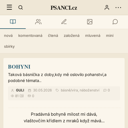
☰
⋯
PSANCI.cz
nová
komentovaná
čtená
založená
mluvená
mini
sbírky
BOHYNI
Taková básnička z doby,kdy mě oslovilo pohanství,a
podobné témata..
GULI
30.05.2026
básně
/
víra, náboženství
0
81 (3)
0
Pradávná bohyně milost mi dává,
vlaštovčím křídlem z mraků když mává...