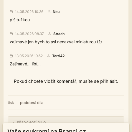
14.05.2026 10:36
Neu
piš tužkou
14.05.2026 08:37
Strach
zajimavé jen bych to asi nenazval miniaturou (?)
13.05.2026 19:52
Terri42
Zajímavé... líbí...
Pokud chcete vložit komentář, musíte se přihlásit.
tisk
podobná díla
← PŘEDCHOZÍ DÍLO
PRO SYSTÉM HLOUPÝ, PRO SEBE VOLNÝ
Vaše soukromí na Psanci.cz