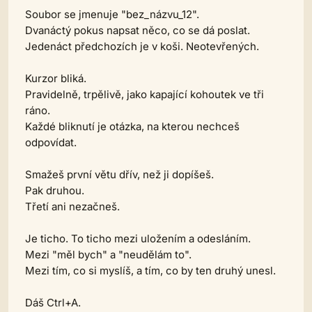
Soubor se jmenuje "bez_názvu_12".
Dvanáctý pokus napsat něco, co se dá poslat.
Jedenáct předchozích je v koši. Neotevřených.
Kurzor bliká.
Pravidelně, trpělivě, jako kapající kohoutek ve tři
ráno.
Každé bliknutí je otázka, na kterou nechceš
odpovídat.
Smažeš první větu dřív, než ji dopíšeš.
Pak druhou.
Třetí ani nezačneš.
Je ticho. To ticho mezi uložením a odesláním.
Mezi "měl bych" a "neudělám to".
Mezi tím, co si myslíš, a tím, co by ten druhý unesl.
Dáš Ctrl+A.