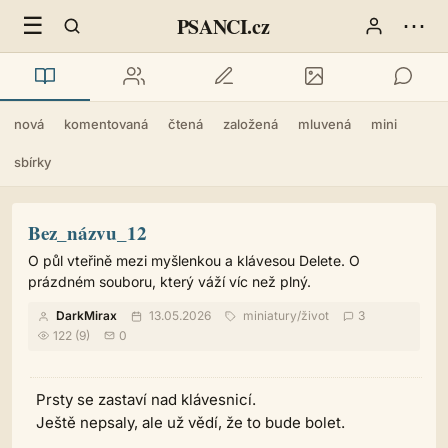
☰
⋯
PSANCI.cz
nová
komentovaná
čtená
založená
mluvená
mini
sbírky
Bez_názvu_12
O půl vteřině mezi myšlenkou a klávesou Delete. O
prázdném souboru, který váží víc než plný.
DarkMirax
13.05.2026
miniatury
/
život
3
122 (9)
0
Prsty se zastaví nad klávesnicí.
Ještě nepsaly, ale už vědí, že to bude bolet.