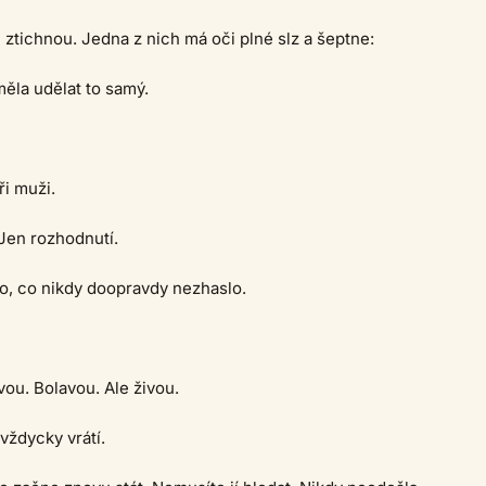
 ztichnou. Jedna z nich má oči plné slz a šeptne:
ěla udělat to samý.
ři muži.
Jen rozhodnutí.
to, co nikdy doopravdy nezhaslo.
vou. Bolavou. Ale živou.
vždycky vrátí.