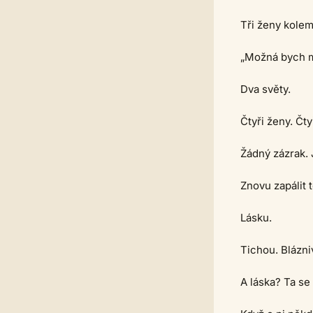
Tři ženy kolem
„Možná bych m
Dva světy.
Čtyři ženy. Čty
Žádný zázrak. 
Znovu zapálit 
Lásku.
Tichou. Blázni
A láska? Ta se 