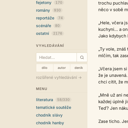
fejetony
170
trochu puchlav
něco v sobě ma
romány
930
reportáže
74
„Hele, včera js
scénáře
80
kuchyni… a ona
ostatní
2176
Jako kdybych 
VYHLEDÁVÁNÍ
„Ty vole, znáš
mlčím, tak zas
dílo
autor
deník
„Včera jsem si 
že je unavená.
rozšířené vyhledávání →
chci cítit, že 
MENU
„Mně už ani ne
literatura
58/330
každej úplně j
tematické soutěže
Teď? Jen nákup
chodník slávy
Zase ticho. Jen
chodník hanby