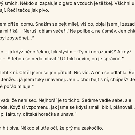
ý smích. Někdo si zapaluje cigáro a vzduch je těžkej. Všichni u
jí. Řeči tečou jak pivo.
em přišel domů. Snažím se bejt milej, víš co, objal jsem ji zezad
 mi říká – ‘Neruš, dělám večeři.’ Ne polibek, ne úsměv. Jen chl
byl zbytečnej…“
 to… já když něco řeknu, tak slyším – ‘Ty mi nerozumíš!’ A když
e – ‘S tebou se nedá mluvit!’ Už fakt nevím, co je správně.“
lehl k ní. Chtěl jsem se jen přitulit. Nic víc. A ona se odtáhla. Ře
 Jenže… já jsem taky unavenej. Jen… chci bejt s ní, chápeš? J
mě pořád miluje.“
vadí, že není sex. Nejhorší je to ticho. Sedíme vedle sebe, ale
inde. Když si vzpomenu, jak jsme se kdysi smáli, blbli, plánovali
, faktury, dětská horečka a únava.“
 hlt piva. Někdo si utře oči, že prý mu zaskočilo.