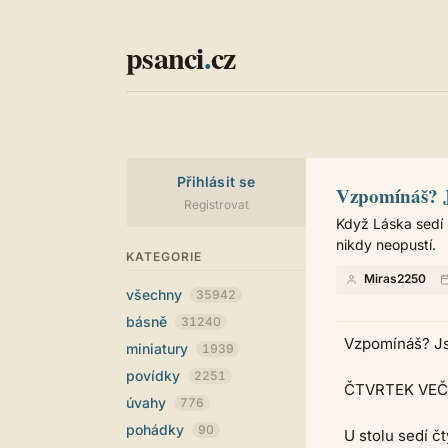
psanci
.
cz
Přihlásit se
Vzpomínáš? J
Registrovat
Když Láska sedí 
nikdy neopustí.
KATEGORIE
Miras2250
všechny
35942
básně
31240
Vzpomínáš? Js
miniatury
1939
povídky
2251
ČTVRTEK VEČ
úvahy
776
pohádky
90
U stolu sedí č