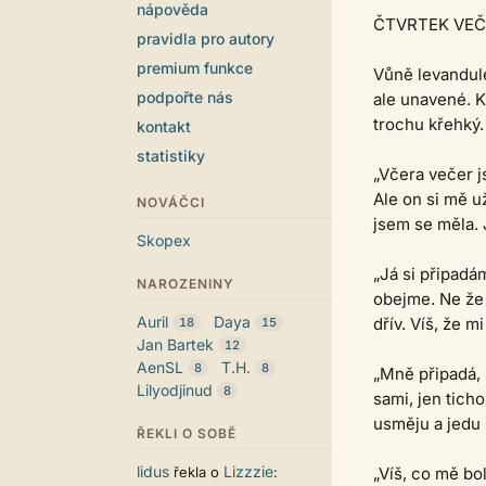
nápověda
ČTVRTEK VEČ
pravidla pro autory
premium funkce
Vůně levandule
podpořte nás
ale unavené. K
trochu křehký.
kontakt
statistiky
„Včera večer j
Ale on si mě u
NOVÁČCI
jsem se měla. 
Skopex
„Já si připadá
NAROZENINY
obejme. Ne že 
Auril
Daya
dřív. Víš, že m
18
15
Jan Bartek
12
AenSL
T.H.
8
8
„Mně připadá, 
Lilyodjinud
8
sami, jen tich
usměju a jedu 
ŘEKLI O SOBĚ
lidus
Lizzzie
řekla o
:
„Víš, co mě bol