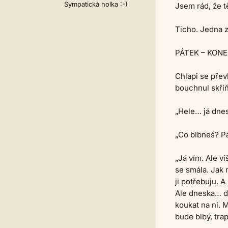
Sympatická holka :-)
Jsem rád, že t
Ticho. Jedna z
PÁTEK – KONE
Chlapi se přev
bouchnul skříň
„Hele… já dnes
„Co blbneš? Pá
„Já vím. Ale v
se smála. Jak m
ji potřebuju. 
Ale dneska… dn
koukat na ni. 
bude blbý, tra