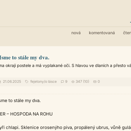
nová
komentovaná
čte
sme to stále my dva.
na okraji postele a má vyplakané oči. S hlavou ve dlaních a přesto v
21.06.2025
fejetony
/
o lásce
9
347 (10)
0
me to stále my dva.
ER – HOSPODA NA ROHU
tyři chlapi. Sklenice orosenýho piva, propálený ubrus, vůně gulá