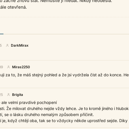
o začne znovu stát. Nemusíte jí hledat. Nikdy neodešla.
tále otevřená.
5
DarkMirax
39
Miras2250
uji za to, že máš stejný pohled a že jsi vydržela číst až do konce. H
25
Brigita
 ale velmi pravdivé pochopení
ti. Že milovat druhého nejde vždy lehce. Je to kromě jiného i hlubo
tí, se o lásku druhého nemalým způsobem přičinit.
í je, když chtějí oba, tak se to vždycky někde uprostřed sejde. Díky 