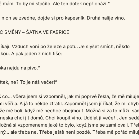
ě mám. To by mi stačilo. Ale ten dotek nepřichází.“
 nich se zvedne, dojde si pro kapesník. Druhá nalije víno.
C SMĚNY – ŠATNA VE FABRICE
líkají. Vzduch voní po železe a potu. Je slyšet smích, někdo
kou. A pak jeden z nich tiše:
ka nejdu na pivo.“
tek, ne? To je náš večer!“
íš co… včera jsem si vzpomněl, jak mi poprvé řekla, že mě miluje
i věřila. A já to někde ztratil. Zapomněl jsem jí říkat, že mi chyb
A že mě bolí, když mě nechce obejmout. Možná si za to můžu sá
eska chci jít domů. Chci koupit víno. Udělat jí večeři. Jen sedě
Možná si vzpomeneme jaké to bylo, když jsme se zamilovali. Tře
pný… ale třeba ne. Třeba ještě není pozdě. Třeba mě pořád miluj