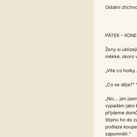
Ostatní ztich
PÁTEK – KON
Ženy si uklízej
měkké, skoro v
„Víte co holky…
„Co se děje?“ 
„Nic… jen jsem 
vypadám jako bo
přijdeme domů,
štípnu ho do z
podlaze koupel
zapomněli.“