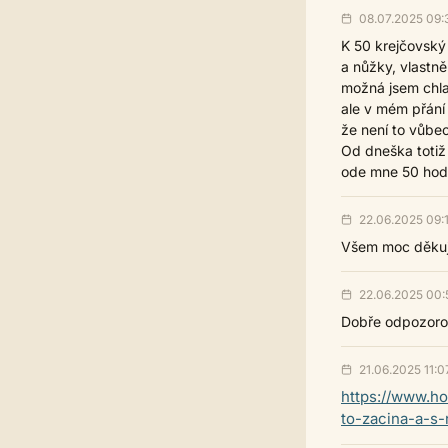
08.07.2025 09:
K 50 krejčovský
a nůžky, vlastně
možná jsem chla
ale v mém přání 
že není to vůbe
Od dneška totiž 
ode mne 50 hod
22.06.2025 09:
Všem moc děkuji 
22.06.2025 00:
Dobře odpozorov
21.06.2025 11:0
https://www.ho
to-zacina-a-s-