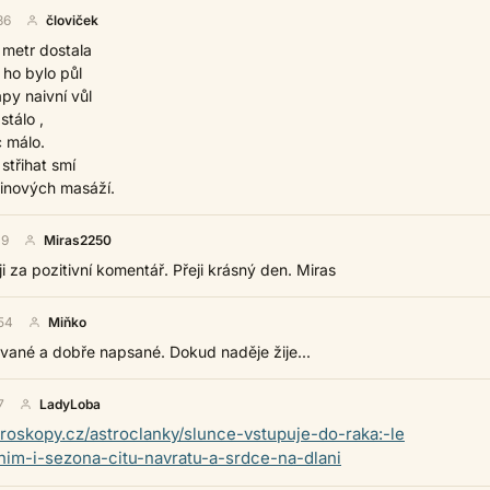
36
človiček
 metr dostala
 ho bylo půl
py naivní vůl
stálo ,
c málo.
střihat smí
inových masáží.
19
Miras2250
za pozitivní komentář. Přeji krásný den. Miras
54
Miňko
ané a dobře napsané. Dokud naděje žije...
7
LadyLoba
roskopy.cz/astroclanky/slunce-vstupuje-do-raka:-le
nim-i-sezona-citu-navratu-a-srdce-na-dlani