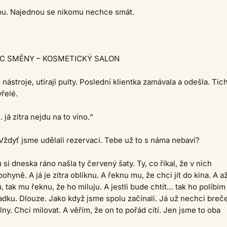
nou. Najednou se nikomu nechce smát.
EC SMĚNY – KOSMETICKÝ SALON
í nástroje, utírají pulty. Poslední klientka zamávala a odešla. Tic
řelé.
 já zítra nejdu na to víno.“
Vždyť jsme udělali rezervaci. Tebe už to s náma nebaví?
si dneska ráno našla ty červený šaty. Ty, co říkal, že v nich
hyně. A já je zítra oblíknu. A řeknu mu, že chci jít do kina. A a
 tak mu řeknu, že ho miluju. A jestli bude chtít… tak ho políbím
adku. Dlouze. Jako když jsme spolu začínali. Já už nechci breč
ny. Chci milovat. A věřím, že on to pořád cítí. Jen jsme to oba