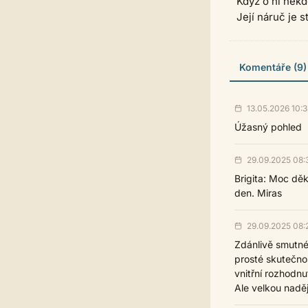
Když o ni někd
Její náruč je s
Komentáře (9)
13.05.2026 10:3
Úžasný pohled
29.09.2025 08:
Brigita: Moc děk
den. Miras
29.09.2025 08:
Zdánlivě smutné
prosté skutečnos
vnitřní rozhodnu
Ale velkou naděj