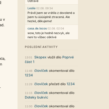
Ostravě
ž
Leslie
02.08. 09:34
Právě jsem se vrátila z dovolené a
jsem tu úúúúplně ztracená. Ale
u v
hezké, děkujeme!
ad.
casa.de.locos
02.08. 02:04
wow, toto je hodně nezvyk, ale
není to vůbec ošklivé
Jarda468
31.07. 12:50
POSLEDNÍ AKTIVITY
Už i počet přečtení jde vidět,
reklama co zasahovala do chatu je
Skopex
Poprvé
vložil dílo
myslím také už v pořádku,
13:01
kla,
část 1
perfektní práce :)
en
Singularis
30.07. 06:19
človiček
okomentoval dílo
11:46
Líbí se mi tmavá varianta nového
1234
vzhledu. Na některých místech
jsou sice mezi prvky příliš velké
človiček
1234
přečetl dílo
11:29
mezery, ale když mě to bude štvát,
…
určitě to půjde upravit místním
človiček
okomentoval dílo
11:15
stylem... Celkově je styl dobře
Doteky bukvic
funkční a příjemný. Podvedl se.
puero
človiček
29.07. 11:53
okomentoval dílo
11:00