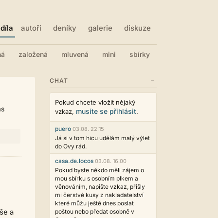
díla
autoři
deníky
galerie
diskuze
ná
založená
mluvená
mini
sbírky
−
CHAT
Pokud chcete vložit nějaký
ás
musíte se přihlásit
vzkaz,
.
puero
03.08. 22:15
Já si v tom hicu udělám malý výlet
do Ovy rád.
casa.de.locos
03.08. 16:00
Pokud byste někdo měli zájem o
mou sbírku s osobním plkem a
věnováním, napište vzkaz, přišly
mi čerstvé kusy z nakladatelství
které můžu ještě dnes poslat
še a
poštou nebo předat osobně v