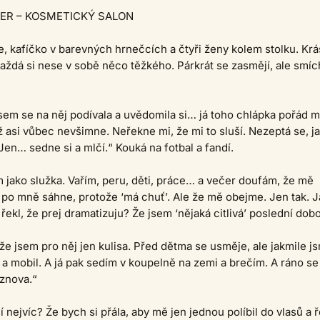
ER – KOSMETICKÝ SALON
, kafíčko v barevných hrnečcích a čtyři ženy kolem stolku. Krá
aždá si nese v sobě něco těžkého. Párkrát se zasmějí, ale smíc
sem se na něj podívala a uvědomila si… já toho chlápka pořád mi
ž asi vůbec nevšimne. Neřekne mi, že mi to sluší. Nezeptá se, j
Jen… sedne si a mlčí.“ Kouká na fotbal a fandí.
m jako služka. Vařím, peru, děti, práce… a večer doufám, že mě
po mně sáhne, protože ‘má chuť’. Ale že mě obejme. Jen tak. 
i řekl, že prej dramatizuju? Že jsem ‘nějaká citlivá’ poslední dob
že jsem pro něj jen kulisa. Před dětma se usměje, ale jakmile j
o a mobil. A já pak sedím v koupelně na zemi a brečím. A ráno se
znova.“
í nejvíc? Že bych si přála, aby mě jen jednou políbil do vlasů a ř