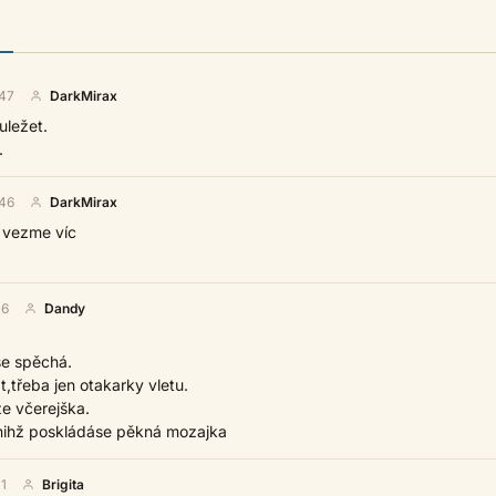
47
DarkMirax
uležet.
.
46
DarkMirax
 vezme víc
06
Dandy
se spěchá.
t,třeba jen otakarky vletu.
ze včerejška.
,znihž poskládáse pěkná mozajka
1
Brigita