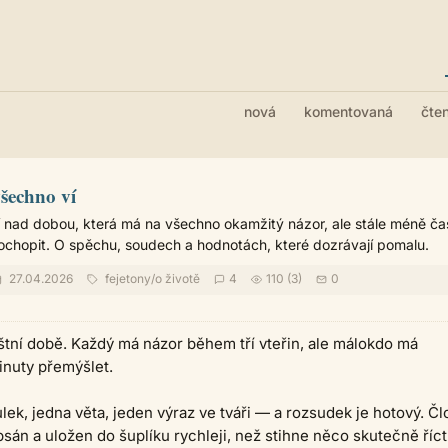
nová
komentovaná
čte
šechno ví
 nad dobou, která má na všechno okamžitý názor, ale stále méně ča
chopit. O spěchu, soudech a hodnotách, které dozrávají pomalu.
27.04.2026
fejetony
/
o životě
4
110 (3)
0
štní době. Každý má názor během tří vteřin, ale málokdo má
minuty přemýšlet.
ulek, jedna věta, jeden výraz ve tváři — a rozsudek je hotový. Č
psán a uložen do šuplíku rychleji, než stihne něco skutečně říct