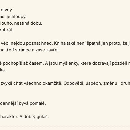
 divný.
as, je hloupý.
louho, nestíhá dobu.
rohrál.
věci nejdou poznat hned. Kniha také není špatná jen proto, že j
a třetí stránce a zase zavřel.
ré pochopíš až časem. A jsou myšlenky, které dozrávají později 
ka.
 zvykli chtít všechno okamžitě. Odpovědi, úspěch, změnu i dru
jcennější bývá pomalé.
Charakter. A dobrý guláš.