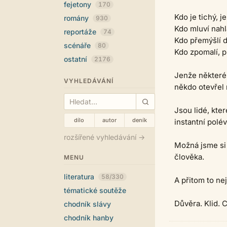
fejetony
170
Kdo je tichý, je
romány
930
Kdo mluví nahl
reportáže
74
Kdo přemýšlí d
scénáře
80
Kdo zpomalí, p
ostatní
2176
Jenže některé 
VYHLEDÁVÁNÍ
někdo otevřel n
Jsou lidé, kte
dílo
autor
deník
instantní polév
rozšířené vyhledávání →
Možná jsme si
člověka.
MENU
literatura
58/330
A přitom to ne
tématické soutěže
Důvěra. Klid. 
chodník slávy
chodník hanby