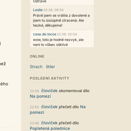
Ostravě
Leslie
02.08. 09:34
Právě jsem se vrátila z dovolené a
jsem tu úúúúplně ztracená. Ale
hezké, děkujeme!
casa.de.locos
02.08. 02:04
wow, toto je hodně nezvyk, ale
i
není to vůbec ošklivé
Jarda468
31.07. 12:50
ONLINE
Už i počet přečtení jde vidět,
než
reklama co zasahovala do chatu je
Strach
štiler
myslím také už v pořádku,
perfektní práce :)
POSLEDNÍ AKTIVITY
Singularis
30.07. 06:19
hého
Líbí se mi tmavá varianta nového
človiček
okomentoval dílo
22:58
vzhledu. Na některých místech
Na pomezí
jsou sice mezi prvky příliš velké
mezery, ale když mě to bude štvát,
človiček
Na
přečetl dílo
22:50
určitě to půjde upravit místním
pomezí
stylem... Celkově je styl dobře
funkční a příjemný. Podvedl se.
človiček
přečetl dílo
22:48
puero
29.07. 11:53
Popletená polednice