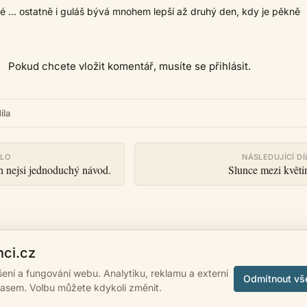
é ... ostatně i guláš bývá mnohem lepší až druhý den, kdy je pěkně
Pokud chcete vložit komentář, musíte se přihlásit.
íla
ÍLO
NÁSLEDUJÍCÍ DÍ
en nejsi jednoduchý návod.
Slunce mezi květi
nci.cz
ášení a fungování webu. Analytiku, reklamu a externí
Odmítnout vš
lasem. Volbu můžete kdykoli změnit.