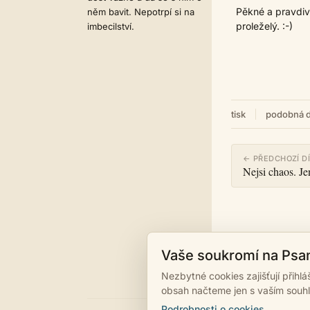
Pěkné a pravdiv
něm bavit. Nepotrpí si na
proleželý. :-)
imbecilství.
tisk
podobná d
← PŘEDCHOZÍ D
Nejsi chaos. J
Vaše soukromí na Psa
Nezbytné cookies zajišťují přihl
obsah načteme jen s vaším souh
Podrobnosti o cookies