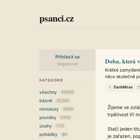
psanci
.
cz
Přihlásit se
Doba, která v
Registrovat
Krátké zamyšlení
něco skutečně po
KATEGORIE
DarkMirax
všechny
35955
básně
31255
Žijeme ve zvlá
miniatury
1939
trpělivost tři 
povídky
2250
úvahy
775
Stačí jeden tit
pohádky
90
je zařazen, po