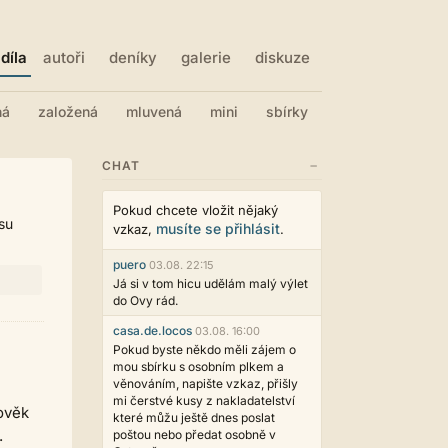
díla
autoři
deníky
galerie
diskuze
ná
založená
mluvená
mini
sbírky
−
CHAT
Pokud chcete vložit nějaký
su
musíte se přihlásit
vzkaz,
.
puero
03.08. 22:15
Já si v tom hicu udělám malý výlet
do Ovy rád.
casa.de.locos
03.08. 16:00
Pokud byste někdo měli zájem o
mou sbírku s osobním plkem a
věnováním, napište vzkaz, přišly
mi čerstvé kusy z nakladatelství
lověk
které můžu ještě dnes poslat
.
poštou nebo předat osobně v