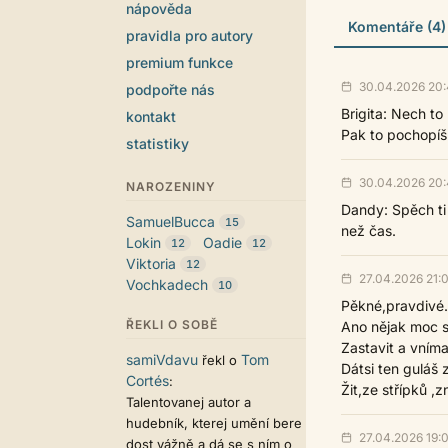
nápověda
Komentáře (4)
pravidla pro autory
premium funkce
30.04.2026 20:
podpořte nás
Brigita: Nech to 
kontakt
Pak to pochopíš
statistiky
30.04.2026 20:
NAROZENINY
Dandy: Spěch ti
SamuelBucca
15
než čas.
Lokin
Oadie
12
12
Viktoria
12
27.04.2026 21:
Vochkadech
10
Pěkné,pravdivé.
ŘEKLI O SOBĚ
Ano nějak moc 
Zastavit a vníma
samiVdavu
Tom
řekl o
Dátsi ten guláš 
Cortés
:
Žit,ze střípků 
Talentovanej autor a
hudebník, kterej umění bere
27.04.2026 19:0
dost vážně a dá se s ním o