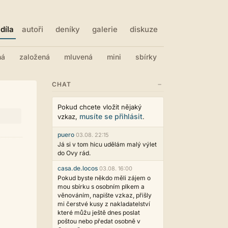
díla
autoři
deníky
galerie
diskuze
ná
založená
mluvená
mini
sbírky
−
CHAT
Pokud chcete vložit nějaký
musíte se přihlásit
vzkaz,
.
puero
03.08. 22:15
Já si v tom hicu udělám malý výlet
do Ovy rád.
casa.de.locos
03.08. 16:00
Pokud byste někdo měli zájem o
mou sbírku s osobním plkem a
věnováním, napište vzkaz, přišly
mi čerstvé kusy z nakladatelství
které můžu ještě dnes poslat
poštou nebo předat osobně v