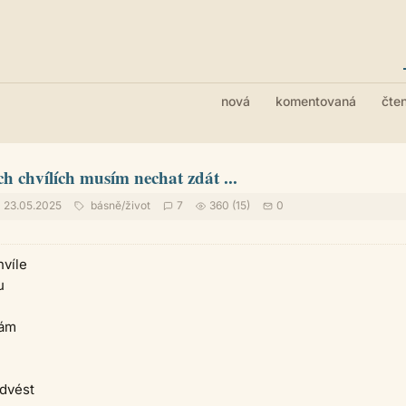
nová
komentovaná
čte
ěch chvílích musím nechat zdát ...
23.05.2025
básně
/
život
7
360 (15)
0
hvíle
u
mám
dvést