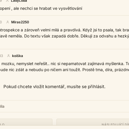
9
LadyLoba
ení , ale nechci se hrabat ve vysvětlování
30
Miras2250
trospekce a zároveň velmi milá a pravdivá. Když jsi to psala, tak bra
v hlavě neměla. Do textu však zapadá dobře. Děkuji za odvahu a hezk
33
koiška
z mozku, nemyslet neřešit.. nic si nepamatovat zajímavá myšlenka. T
ude nic zdát a nebudu po ničem ani toužit. Prostě tma, díra, prázdn
Pokud chcete vložit komentář, musíte se přihlásit.
íla
ÍLO
NÁSLEDUJÍCÍ DÍ