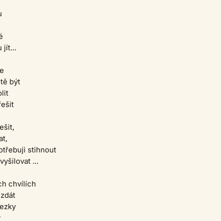
u
é
jít...
le
tě být
lit
řešit
šit,
at,
otřebuji stihnout
yšilovat ...
ch chvílích
zdát
hezky
y