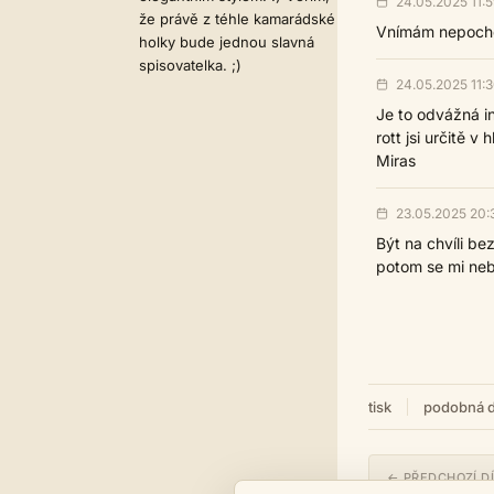
24.05.2025 11:5
že právě z téhle kamarádské
Vnímám nepochop
holky bude jednou slavná
spisovatelka. ;)
24.05.2025 11:
Je to odvážná in
rott jsi určitě 
Miras
23.05.2025 20:
Být na chvíli be
potom se mi neb
tisk
podobná d
← PŘEDCHOZÍ D