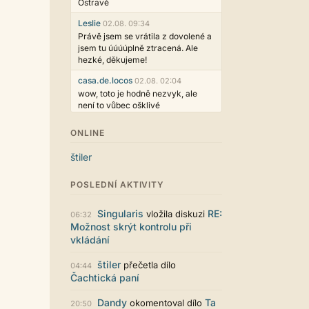
Ostravě
Leslie
02.08. 09:34
Právě jsem se vrátila z dovolené a
jsem tu úúúúplně ztracená. Ale
hezké, děkujeme!
casa.de.locos
02.08. 02:04
wow, toto je hodně nezvyk, ale
není to vůbec ošklivé
Jarda468
31.07. 12:50
ONLINE
Už i počet přečtení jde vidět,
reklama co zasahovala do chatu je
štiler
myslím také už v pořádku,
perfektní práce :)
POSLEDNÍ AKTIVITY
Singularis
30.07. 06:19
Líbí se mi tmavá varianta nového
Singularis
RE:
vložila diskuzi
06:32
vzhledu. Na některých místech
Možnost skrýt kontrolu při
jsou sice mezi prvky příliš velké
vkládání
mezery, ale když mě to bude štvát,
určitě to půjde upravit místním
štiler
přečetla dílo
04:44
stylem... Celkově je styl dobře
Čachtická paní
funkční a příjemný. Podvedl se.
puero
29.07. 11:53
Dandy
Ta
okomentoval dílo
20:50