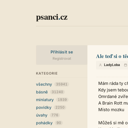
psanci
.
cz
Přihlásit se
Ale teď si o t
Registrovat
LadyLoba
KATEGORIE
Mám ráda ty c
všechny
35941
Kdy jsem tebo
básně
31240
Omrdané zvíře
miniatury
1939
A Brain Rott 
povídky
2250
Místo mozku
úvahy
776
Můžeš si mě o
pohádky
90