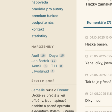
nápověda
Hezky zamaka
pravidla pro autory
premium funkce
podpořte nás
Komentáře (7)
kontakt
statistiky
01.10.2025 15:0
Hezká báseň.
NAROZENINY
Auril
Daya
18
15
25.05.2025 09:
Jan Bartek
12
Yana: díky, jsem
AenSL
T.H.
8
8
Lilyodjinud
8
25.05.2025 09:
ŘEKLI O SOBĚ
Tak ta je přesná
Jamellie
Dream
řekla o
:
24.05.2025 11:5
Určitě se přečtěte její
Díky moc ...
příběhy, jsou napínavé,
osobité a psané opravdu
elegantním stylem. :) Věřím,