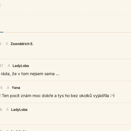
t
6
Zeanddrich E.
47
LadyLoba
 ráda, že v tom nejsem sama ...
15
Yana
! Ten pocit znám moc dobře a tys ho bez okolků vyjádřila :-)
9
LadyLoba