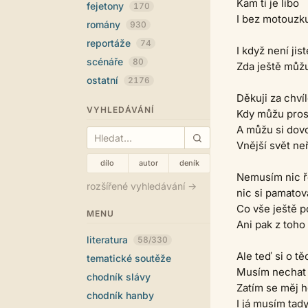
Kam ti je libo
fejetony
170
I bez motouzk
romány
930
reportáže
74
I když není jist
scénáře
80
Zda ještě můžu 
ostatní
2176
Děkuji za chví
VYHLEDÁVÁNÍ
Kdy můžu pros
A můžu si dovo
Vnější svět ne
dílo
autor
deník
Nemusím nic ře
rozšířené vyhledávání →
nic si pamatov
Co vše ještě p
MENU
Ani pak z toho v
literatura
58/330
Ale teď si o tě
tematické soutěže
Musím nechat 
chodník slávy
Zatím se měj 
chodník hanby
I já musím tad