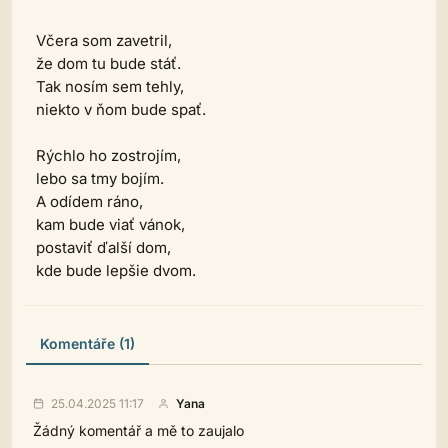
Včera som zavetril,
že dom tu bude stáť.
Tak nosím sem tehly,
niekto v ňom bude spať.
Rýchlo ho zostrojím,
lebo sa tmy bojím.
A odídem ráno,
kam bude viať vánok,
postaviť ďalší dom,
kde bude lepšie dvom.
Komentáře (1)
25.04.2025 11:17
Yana
Žádný komentář a mě to zaujalo