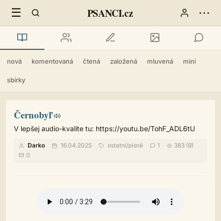
☰
⋯
PSANCI.cz
nová
komentovaná
čtená
založená
mluvená
mini
sbírky
Černobyľ
V lepšej audio-kvalite tu: https://youtu.be/TohF_ADL6tU
Darko
16.04.2025
ostatní
/
písně
1
383 (9)
0