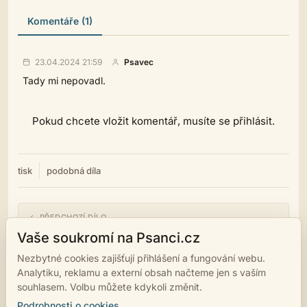
Komentáře (1)
23.04.2024 21:59
Psavec
Tady mi nepovadl.
Pokud chcete vložit komentář, musíte se přihlásit.
tisk
podobná díla
← PŘEDCHOZÍ DÍLO
V koutku oka.
Vaše soukromí na Psanci.cz
Nezbytné cookies zajišťují přihlášení a fungování webu.
NÁSLEDUJÍCÍ DÍLO →
Analytiku, reklamu a externí obsah načteme jen s vaším
Příšeří
souhlasem. Volbu můžete kdykoli změnit.
Podrobnosti o cookies