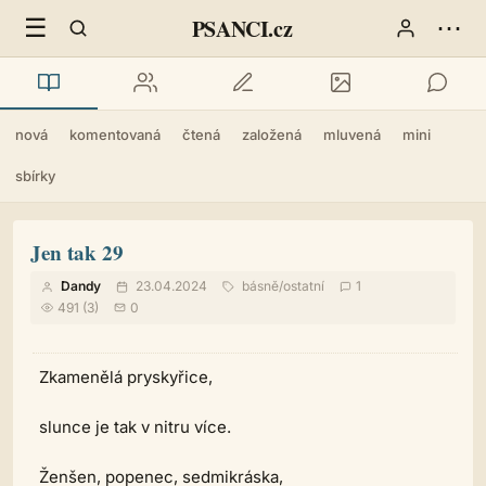
☰
⋯
PSANCI.cz
nová
komentovaná
čtená
založená
mluvená
mini
sbírky
Jen tak 29
Dandy
23.04.2024
básně
/
ostatní
1
491 (3)
0
Zkamenělá pryskyřice,
slunce je tak v nitru více.
Ženšen, popenec, sedmikráska,