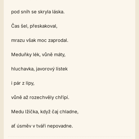
pod sníh se skryla láska.
Čas šel, přeskakoval,
mrazu však moc zaprodal.
Meduňky lék, vůně máty,
hluchavka, javorový lístek
i pár z lípy,
vůně až rozechvěly chřípí.
Medu lžička, když čaj chladne,
ať úsměv v tváři nepovadne.