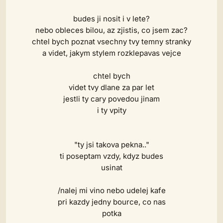
budes ji nosit i v lete?
nebo obleces bilou, az zjistis, co jsem zac?
chtel bych poznat vsechny tvy temny stranky
a videt, jakym stylem rozklepavas vejce
chtel bych
videt tvy dlane za par let
jestli ty cary povedou jinam
i ty vpity
"ty jsi takova pekna.."
ti poseptam vzdy, kdyz budes
usinat
/nalej mi vino nebo udelej kafe
pri kazdy jedny bource, co nas
potka