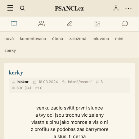
☰
⋯
PSANCI.cz
nová
komentovaná
čtená
založená
mluvená
mini
sbírky
kerky
blokar
18.03.2024
básně
/
ostatní
6
600 (14)
0
venku zaclo svitit prvni slunce
a tvy oci jsou trochu vic zeleny
vlastnis pihu jako monroe a vis o ni
z profilu se podobas zas barrymore
a slusi ti cerna