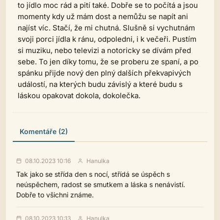
to jídlo moc rád a pití také. Dobře se to počítá a jsou
momenty kdy už mám dost a nemůžu se napít ani
najíst víc. Stačí, že mi chutná. Slušně si vychutnám
svoji porci jídla k ránu, odpoledni, i k večeři. Pustím
si muziku, nebo televizi a notoricky se dívám před
sebe. To jen díky tomu, že se proberu ze spaní, a po
spánku přijde nový den plný dalších překvapivých
událostí, na kterých budu závislý a které budu s
láskou opakovat dokola, dokolečka.
Komentáře (2)
08.10.2023 10:16
Hanulka
Tak jako se střída den s nocí, střídá se úspěch s
neúspěchem, radost se smutkem a láska s nenávistí.
Dobře to všichni známe.
08.10.2023 10:13
Hanulka