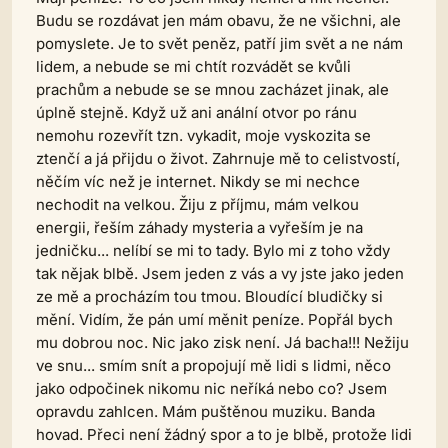
Budu se rozdávat jen mám obavu, že ne všichni, ale
pomyslete. Je to svět peněz, patří jim svět a ne nám
lidem, a nebude se mi chtít rozvádět se kvůli
prachům a nebude se se mnou zacházet jinak, ale
úplně stejně. Když už ani anální otvor po ránu
nemohu rozevřít tzn. vykadit, moje vyskozita se
ztenčí a já přijdu o život. Zahrnuje mě to celistvostí,
něčím víc než je internet. Nikdy se mi nechce
nechodit na velkou. Žiju z příjmu, mám velkou
energii, řeším záhady mysteria a vyřeším je na
jedničku... nelíbí se mi to tady. Bylo mi z toho vždy
tak nějak blbě. Jsem jeden z vás a vy jste jako jeden
ze mě a procházím tou tmou. Bloudící bludičky si
mění. Vidím, že pán umí měnit peníze. Popřál bych
mu dobrou noc. Nic jako zisk není. Já bacha!!! Nežiju
ve snu... smím snít a propojují mě lidi s lidmi, něco
jako odpočinek nikomu nic neříká nebo co? Jsem
opravdu zahlcen. Mám puštěnou muziku. Banda
hovad. Přeci není žádný spor a to je blbě, protože lidi