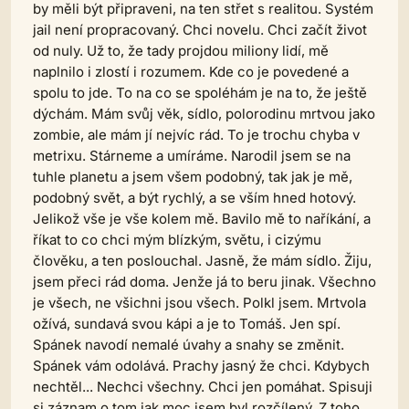
by měli být připraveni, na ten střet s realitou. Systém
jail není propracovaný. Chci novelu. Chci začít život
od nuly. Už to, že tady projdou miliony lidí, mě
naplnilo i zlostí i rozumem. Kde co je povedené a
spolu to jde. To na co se spoléhám je na to, že ještě
dýchám. Mám svůj věk, sídlo, polorodinu mrtvou jako
zombie, ale mám jí nejvíc rád. To je trochu chyba v
metrixu. Stárneme a umíráme. Narodil jsem se na
tuhle planetu a jsem všem podobný, tak jak je mě,
podobný svět, a být rychlý, a se vším hned hotový.
Jelikož vše je vše kolem mě. Bavilo mě to naříkání, a
říkat to co chci mým blízkým, světu, i cizýmu
člověku, a ten poslouchal. Jasně, že mám sídlo. Žiju,
jsem přeci rád doma. Jenže já to beru jinak. Všechno
je všech, ne všichni jsou všech. Polkl jsem. Mrtvola
ožívá, sundavá svou kápi a je to Tomáš. Jen spí.
Spánek navodí nemalé úvahy a snahy se změnit.
Spánek vám odolává. Prachy jasný že chci. Kdybych
nechtěl... Nechci všechny. Chci jen pomáhat. Spisuji
si záznam o tom jak moc jsem byl rozčílený. Z toho