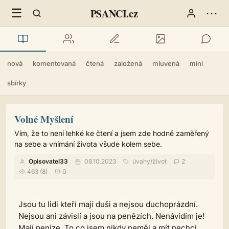
☰
⋯
PSANCI.cz
nová
komentovaná
čtená
založená
mluvená
mini
sbírky
Volné Myšlení
Vím, že to není lehké ke čtení a jsem zde hodně zaměřený
na sebe a vnímání života všude kolem sebe.
Opisovatel33
08.10.2023
úvahy
/
život
2
463 (8)
0
Jsou tu lidi kteří mají duši a nejsou duchoprázdní.
Nejsou ani závislí a jsou na penězích. Nenávidím je!
Mají peníze. To co jsem nikdy neměl a mít nechci.