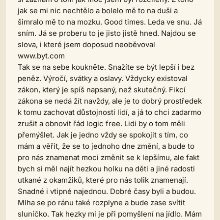
jak se mi nic nechtělo a bolelo mě to na duši a
šimralo mě to na mozku. Good times. Leda ve snu. Já
sním. Já se proberu to je jisto jistě hned. Najdou se
slova, i které jsem doposud neoběvoval
www.byt.com
Tak se na sebe koukněte. Snažíte se být lepší i bez
peněz. Výročí, svátky a oslavy. Vždycky existoval
zákon, který je spíš napsaný, než skutečný. Fikcí
zákona se nedá žít navždy, ale je to dobrý prostředek
k tomu zachovat důstojnosti lidí, a já to chci zadarmo
zrušit a obnovit řád logic free. Lidi by o tom měli
přemýšlet. Jak je jedno vždy se spokojit s tím, co
mám a věřit, že se to jednoho dne změní, a bude to
pro nás znamenat moci změnit se k lepšímu, ale fakt
bych si měl najít hezkou holku na děti a jiné radosti
utkané z okamžiků, které pro nás tolik znamenají.
Snadné i vtipné najednou. Dobré časy byli a budou.
Mlha se po ránu také rozplyne a bude zase svítit
sluníčko. Tak hezky mi je při pomyšlení na jídlo. Mám