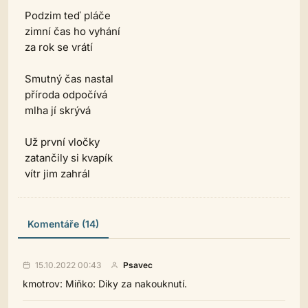
Podzim teď pláče
zimní čas ho vyhání
za rok se vrátí
Smutný čas nastal
příroda odpočívá
mlha jí skrývá
Už první vločky
zatančily si kvapík
vítr jim zahrál
Komentáře (14)
15.10.2022 00:43
Psavec
kmotrov: Miňko: Diky za nakouknutí.