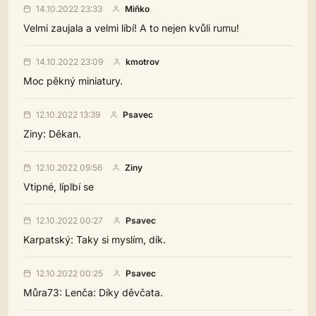
14.10.2022 23:33
Miňko
Velmi zaujala a velmi líbí! A to nejen kvůli rumu!
14.10.2022 23:09
kmotrov
Moc pěkný miniatury.
12.10.2022 13:39
Psavec
Ziny: Děkan.
12.10.2022 09:56
Ziny
Vtipné, líplbí se
12.10.2022 00:27
Psavec
Karpatský: Taky si myslím, dík.
12.10.2022 00:25
Psavec
Můra73: Lenča: Díky děvčata.