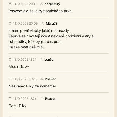
11.10.2022 20:11
Karpatský
Psavec: ale že je sympatické to prvé
11.10.2022 20:09
Můra73
k nám první vločky ještě nedorazily.
Teprve se chystají kvést některé podzimní astry a
listopadky, kéž by jim čas přál!
Hezké poetické mini.
11.10.2022 18:31
Lenča
Moc milé :-)
11.10.2022 18:25
Psavec
Nezvaný: Díky za komentář.
11.10.2022 18:24
Psavec
Gora: Díky.