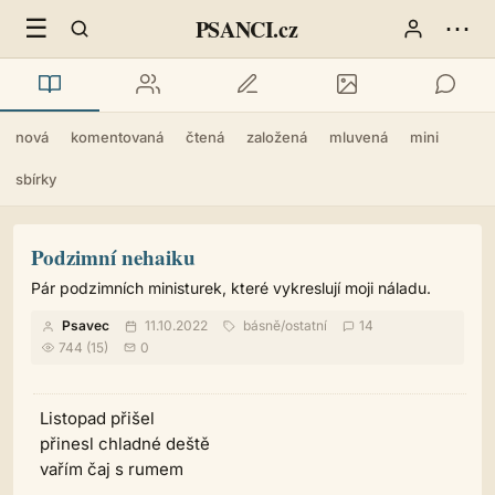
☰
⋯
PSANCI.cz
nová
komentovaná
čtená
založená
mluvená
mini
sbírky
Podzimní nehaiku
Pár podzimních ministurek, které vykreslují moji náladu.
Psavec
11.10.2022
básně
/
ostatní
14
744 (15)
0
Listopad přišel
přinesl chladné deště
vařím čaj s rumem