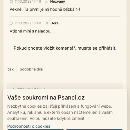
11.10.2022 17:46
Nezvaný
Pěkné. Ta první je mi hodně blízká :-)
11.10.2022 15:40
Gora
Vtipné mini s náladou...
Pokud chcete vložit komentář, musíte se přihlásit.
tisk
podobná díla
← PŘEDCHOZÍ DÍLO
Zrada bolí
Vaše soukromí na Psanci.cz
Nezbytné cookies zajišťují přihlášení a fungování webu.
NÁSLEDUJÍCÍ DÍLO →
Analytiku, reklamu a externí obsah načteme jen s vaším
Pseudohaiku
souhlasem. Volbu můžete kdykoli změnit.
Podrobnosti o cookies