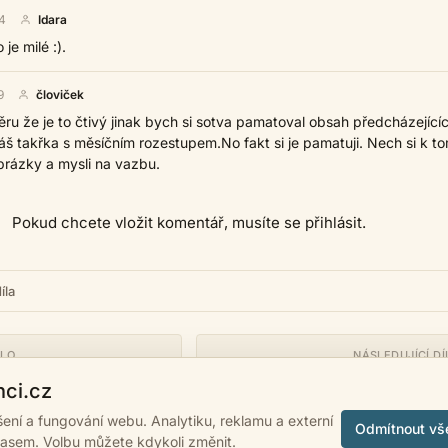
4
Idara
 je milé :).
9
človiček
ru že je to čtivý jinak bych si sotva pamatoval obsah předcházející
dáš takřka s měsíčním rozestupem.No fakt si je pamatuji. Nech si k t
brázky a mysli na vazbu.
Pokud chcete vložit komentář, musíte se přihlásit.
íla
ÍLO
NÁSLEDUJÍCÍ DÍ
Ga
nci.cz
ášení a fungování webu. Analytiku, reklamu a externí
Odmítnout vš
lasem. Volbu můžete kdykoli změnit.