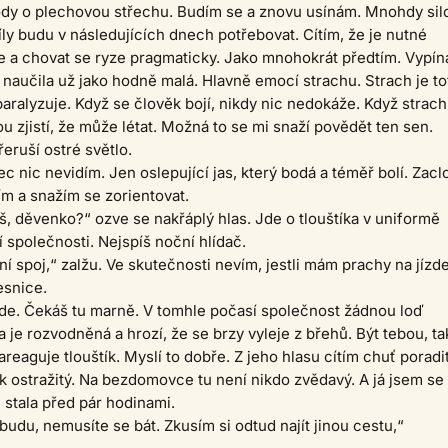
ody o plechovou střechu. Budím se a znovu usínám. Mnohdy sil
síly budu v následujících dnech potřebovat. Cítím, že je nutné
 a chovat se ryze pragmaticky. Jako mnohokrát předtím. Vypín
naučila už jako hodně malá. Hlavně emocí strachu. Strach je to
 paralyzuje. Když se člověk bojí, nikdy nic nedokáže. Když strach
u zjistí, že může létat. Možná to se mi snaží povědět ten sen.
eruší ostré světlo.
 nic nevidím. Jen oslepující jas, který bodá a téměř bolí. Zac
tím a snažím se zorientovat.
š, děvenko?“ ozve se nakřáplý hlas. Jde o tlouštíka v uniformě
í společnosti. Nejspíš noční hlídač.
í spoj,“ zalžu. Ve skutečnosti nevím, jestli mám prachy na jízd
esnice.
de. Čekáš tu marně. V tomhle počasí společnost žádnou loď
a je rozvodněná a hrozí, že se brzy vyleje z břehů. Být tebou, ta
reaguje tlouštík. Myslí to dobře. Z jeho hlasu cítím chuť poradit
k ostražitý. Na bezdomovce tu není nikdo zvědavý. A já jsem se
tala před pár hodinami.
budu, nemusíte se bát. Zkusím si odtud najít jinou cestu,“