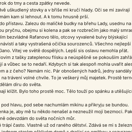
rok do tmy a cesta zpátky nevede.
ě uškudlený stovky a v břiše mi kručí hlady. Oči se mi zavírají
mám kam si lehnout. A k tomu hnusně prší.
o přístavu. Zalezu do maličké budky na břehu Lady, usednu na
u pryčnu, obejmu si kolena a pak se rozbrečím jako malý smra
ím bezvládné Rafanovo tělo, otcovy vyvalené bulvy blýskající
ávistí a taky vystrašená očička sourozenců. Všechno nejlepší
ano. Vítej ve světě dospělých. Lepší sis oslavu nemohla přát.
lovím z tašky zateplenou flísku a neúspěšně se pokouším zahřá
jí a vůbec se to nedaří. Kdybych si tak alespoň mohla uvařit al
čem a z čeho? Nemám nic. Pár obnošených hadrů, jedny sandály
 na trávení volné chvíle. To je veškerý můj majetek. Prostě tern
udělám díru do světa.
ají klížit. Bylo toho prostě moc. Tělo touží po spánku a utěšují
 pod hlavu, pod sebe nachumlám mikinu a přikryju se bundou.
nka je, aby mě tu někdo nenašel a nezneužil mojí bezmoci. Pak
aně odevzdám do světa nočních můr.
trápí často. Vlastně už od raného dětství. Zdává se mi s želez
o jednom starém ošklivém domě s drolící se omítkou a rozvrzan