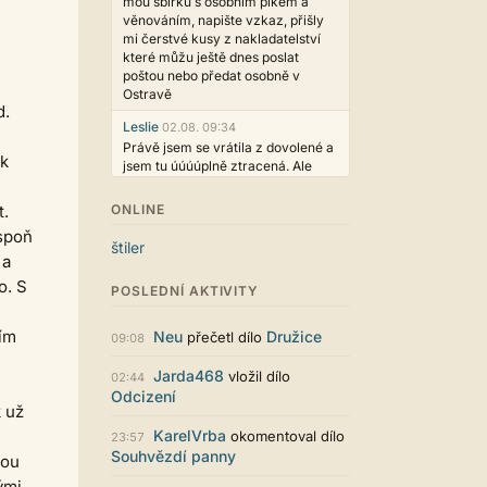
mou sbírku s osobním plkem a
věnováním, napište vzkaz, přišly
mi čerstvé kusy z nakladatelství
které můžu ještě dnes poslat
poštou nebo předat osobně v
Ostravě
d.
Leslie
02.08. 09:34
Právě jsem se vrátila z dovolené a
 k
jsem tu úúúúplně ztracená. Ale
hezké, děkujeme!
t.
ONLINE
casa.de.locos
02.08. 02:04
espoň
wow, toto je hodně nezvyk, ale
štiler
není to vůbec ošklivé
 a
o. S
Jarda468
31.07. 12:50
POSLEDNÍ AKTIVITY
Už i počet přečtení jde vidět,
reklama co zasahovala do chatu je
cím
Neu
Družice
přečetl dílo
09:08
myslím také už v pořádku,
perfektní práce :)
Jarda468
vložil dílo
02:44
Odcizení
Singularis
30.07. 06:19
 už
Líbí se mi tmavá varianta nového
KarelVrba
okomentoval dílo
vzhledu. Na některých místech
23:57
Souhvězdí panny
jsou sice mezi prvky příliš velké
nou
mezery, ale když mě to bude štvát,
ými