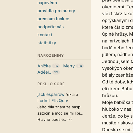
nápověda
okenicemi. Te
pravidla pro autory
vlézt skrz tak
premium funkce
oprýskanými dv
podpořte nás
které číslo zm
úplné hrůzy. M
kontakt
na mrtvolách. 
statistiky
hadů nebo řeřa
jídlem, nádher
NAROZENINY
Jednou jsem ta
Anička
Merry
16
14
vysokých oken 
Adéél..
13
bělaly zasněže
Od té doby, kd
ŘEKLI O SOBĚ
elixírem. Bohu
jackiesparrow
řekla o
hrůzou.
Ludmil Elis Quo
:
Moje babička t
Jeho díla znám ze saspi
hluboko v nás
zátočin a moc se mi líbí...
Jenže, co by s
Hlavně poesie.. :-)
musíte riskova
Dneska se mi a