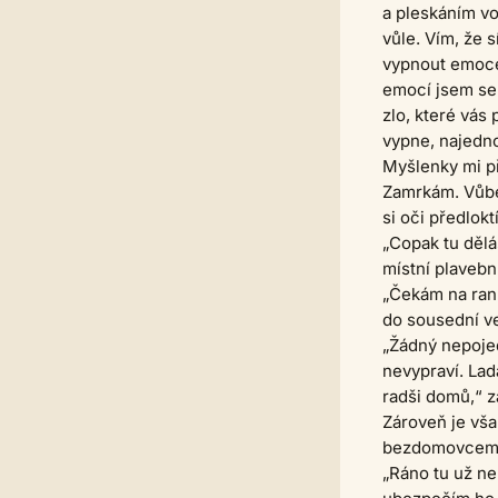
a pleskáním v
vůle. Vím, že 
vypnout emoce
emocí jsem se 
zlo, které vás
vypne, najedno
Myšlenky mi př
Zamrkám. Vůbec
si oči předlok
„Copak tu dělá
místní plavebn
„Čekám na rann
do sousední v
„Žádný nepoje
nevypraví. Lad
radši domů,“ za
Zároveň je vša
bezdomovcem s
„Ráno tu už ne