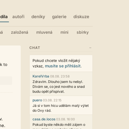
díla
autoři
deníky
galerie
diskuze
ná
založená
mluvená
mini
sbírky
−
CHAT
Pokud chcete vložit nějaký
k to
musíte se přihlásit
vzkaz,
.
KarelVrba
08.08. 23:58
Zdravím. Dlouho jsem tu nebyl.
Dívám se, co jest nového a snad
budu opět přispívat.
puero
03.08. 22:15
Já si v tom hicu udělám malý výlet
do Ovy rád.
v.
casa.de.locos
03.08. 16:00
Pokud byste někdo měli zájem o
ne.