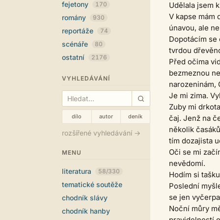
fejetony
170
Udělala jsem k
V kapse mám dv
romány
930
únavou, ale ne
reportáže
74
Dopotácím se d
scénáře
80
tvrdou dřevěno
ostatní
2176
Před očima vid
bezmeznou nen
VYHLEDÁVÁNÍ
narozeninám, G
Je mi zima. Vy
Zuby mi drkota
dílo
autor
deník
čaj. Jenž na 
několik časáků
rozšířené vyhledávání →
tím dozajista 
Oči se mi začín
MENU
nevědomí.
literatura
58/330
Hodím si tašku
tematické soutěže
Poslední myšle
se jen vyčerp
chodník slávy
Noční můry mě 
chodník hanby
pravidelností 