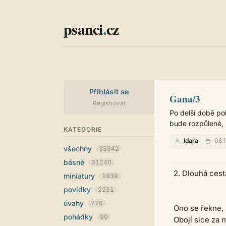
psanci
.
cz
Přihlásit se
Gana/3
Registrovat
Po delší době po
bude rozpůlené,
KATEGORIE
Idara
08.1
všechny
35942
básně
31240
2. Dlouhá cest
miniatury
1939
povídky
2251
úvahy
776
Ono se řekne, 
pohádky
90
Obojí sice za 