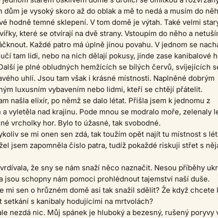
n dům je vysoký skoro až do oblak a mě to nedá a musím do ně
ové hodně temné sklepení. V tom domě je výtah. Také velmi starý
ířky, které se otvírají na dvě strany. Vstoupím do něho a netuší
áčknout. Každé patro má úplně jinou povahu. V jednom se nach
učí tam lidi, nebo na nich dělají pokusy, jinde zase kanibalové h
Další je plné obludných hemžících se bílých červů, svíjejících s
vého uhlí. Jsou tam však i krásné místnosti. Naplněné dobrým
ným luxusním vybavením nebo lidmi, kteří se chtějí přátelit.
m našla elixír, po němž se dalo létat. Přišla jsem k jednomu z
a vyletěla nad krajinu. Pode mnou se modralo moře, zelenaly l
né vrcholky hor. Bylo to úžasné, tak svobodné.
ykoliv se mi onen sen zdá, tak toužím opět najít tu místnost s lé
žel jsem zapomněla číslo patra, tudíž pokaždé riskuji střet s ně
vrdívala, že sny se nám snaží něco naznačit. Nesou příběhy uk
 a jsou schopny nám pomoci prohlédnout tajemství naší duše.
e mi sen o hrůzném domě asi tak snažil sdělit? Že když chcete l
t setkání s kanibaly hodujícími na mrtvolách?
le nezdá nic. Můj spánek je hluboký a bezesný, rušený poryvy 