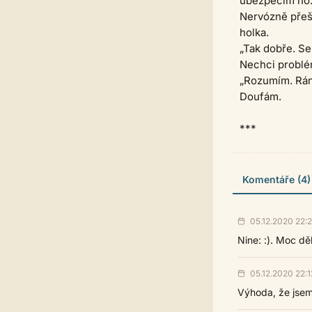
ubezpečím ho
Nervózně přešl
holka.
„Tak dobře. Se
Nechci problé
„Rozumím. Rán
Doufám.
***
Komentáře (4)
05.12.2020 22:
Nine: :). Moc dě
05.12.2020 22:1
Výhoda, že jsem