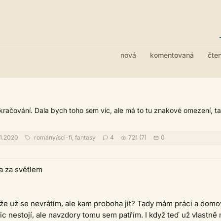
nová
komentovaná
čte
kračování. Dala bych toho sem víc, ale má to tu znakové omezení, ta
1.2020
romány
/
sci-fi, fantasy
4
721 (7)
0
a za světlem
že už se nevrátím, ale kam proboha jít? Tady mám práci a domo
nic nestojí, ale navzdory tomu sem patřím. I když teď už vlastně 