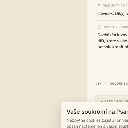
08.11.2020 23:2
človiček: Díky, to
08.11.2020 21:4
Docházím k závě
dílů, které vklá
pomalu kreslit o
tisk
podobná d
← PŘEDCHOZÍ D
Gana/2
Vaše soukromí na Psa
Nezbytné cookies zajišťují přihl
obsah načteme jen s vaším souh