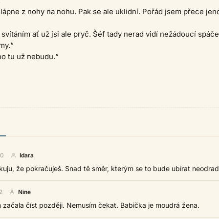
.
ápne z nohy na nohu. Pak se ale uklidní. Pořád jsem přece je
 svítáním ať už jsi ale pryč. Šéf tady nerad vidí nežádoucí spáče
my.“
o tu už nebudu.“
20
Idara
kuju, že pokračuješ. Snad tě směr, kterým se to bude ubírat neodradí
2
Nine
 začala číst později. Nemusím čekat. Babička je moudrá žena.