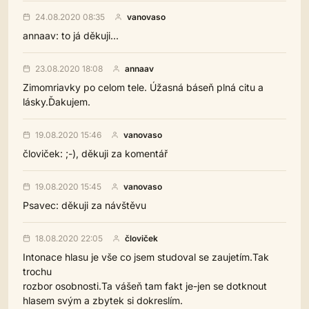
24.08.2020 08:35
vanovaso
annaav: to já děkuji...
23.08.2020 18:08
annaav
Zimomriavky po celom tele. Úžasná báseň plná citu a
lásky.Ďakujem.
19.08.2020 15:46
vanovaso
človiček: ;-), děkuji za komentář
19.08.2020 15:45
vanovaso
Psavec: děkuji za návštěvu
18.08.2020 22:05
človiček
Intonace hlasu je vše co jsem studoval se zaujetím.Tak
trochu
rozbor osobnosti.Ta vášeň tam fakt je-jen se dotknout
hlasem svým a zbytek si dokreslím.