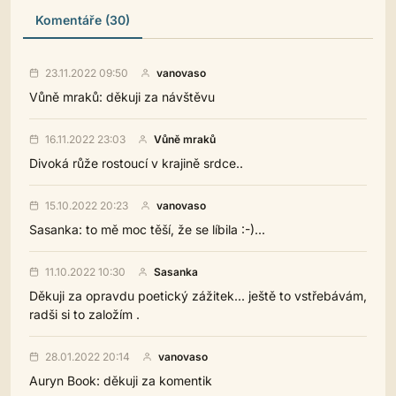
Komentáře (30)
23.11.2022 09:50
vanovaso
Vůně mraků: děkuji za návštěvu
16.11.2022 23:03
Vůně mraků
Divoká růže rostoucí v krajině srdce..
15.10.2022 20:23
vanovaso
Sasanka: to mě moc těší, že se líbila :-)...
11.10.2022 10:30
Sasanka
Děkuji za opravdu poetický zážitek... ještě to vstřebávám,
radši si to založím .
28.01.2022 20:14
vanovaso
Auryn Book: děkuji za komentik