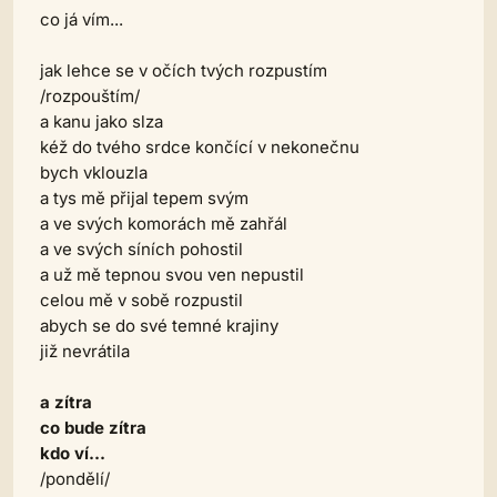
co já vím...
jak lehce se v očích tvých rozpustím
/
rozpouštím
/
a kanu jako slza
kéž do tvého srdce končící v nekonečnu
bych vklouzla
a tys mě přijal tepem svým
a ve svých komorách mě zahřál
a ve svých síních pohostil
a už mě tepnou svou ven nepustil
celou mě v sobě rozpustil
abych se do své temné krajiny
již nevrátila
a zítra
co bude zítra
kdo ví...
/
pondělí
/