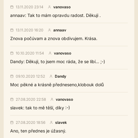
13.11.2020 23:14
vanovaso
annaav: Tak to mám opravdu radost. Děkuji .
13.11.2020 16:20
annaav
Znova počúvam a znova obdivujem. Krása.
10.10.2020 11:54
vanovaso
Dandy: Děkuji, to jsem moc ráda, že se líbí... ;-)
09.10.2020 12:52
Dandy
Moc pěkné a krásně předneseno,klobouk dolů
27.08.2020 22:58
vanovaso
slavek: tak to mě těší, díky :-)
27.08.2020 18:56
slavek
Ano, ten přednes je úžasný.