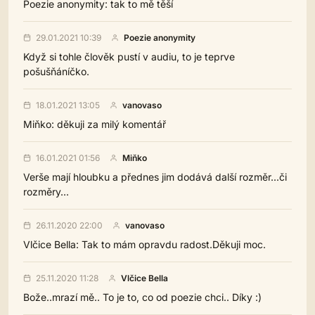
Poezie anonymity: tak to mě těší
29.01.2021 10:39
Poezie anonymity
Když si tohle člověk pustí v audiu, to je teprve
pošušňáníčko.
18.01.2021 13:05
vanovaso
Miňko: děkuji za milý komentář
16.01.2021 01:56
Miňko
Verše mají hloubku a přednes jim dodává další rozměr...či
rozměry...
26.11.2020 22:00
vanovaso
Vlčice Bella: Tak to mám opravdu radost.Děkuji moc.
25.11.2020 11:28
Vlčice Bella
Bože..mrazí mě.. To je to, co od poezie chci.. Díky :)