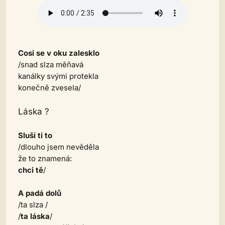
Cosi se v oku zalesklo
/
snad slza měňavá
kanálky svými protekla
konečně zvesela
/
Láska ?
Sluší ti to
/
dlouho jsem nevěděla
že to znamená:
chci tě
/
A padá dolů
/
ta slza
/
/
ta láska
/