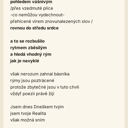
pohledem vášnivým
/přes vzedmuté plíce
-co nemůžou vydechnout-
přehlcené vírem znovunalezených slov /
rovnou do středu srdce
a to se rozbušilo
rytmem zběsilým
a hledá vhodný rým
jak je navyklé
však nerozum zahnal básníka
rýmy jsou poztrácené
protože zbytečné jsou v tuto chvli
vždyť poezii právě žiji
Jsem dnes Dneškem tvým
jsem tvoje Realita
však možná sním