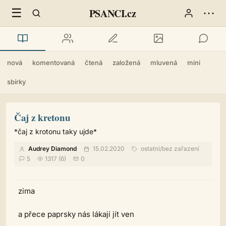
☰
⋯
PSANCI.cz
nová
komentovaná
čtená
založená
mluvená
mini
sbírky
Čaj z kretonu
*čaj z krotonu taky ujde*
Audrey Diamond
15.02.2020
ostatní
/
bez zařazení
5
1317 (6)
0
zima
a přece paprsky nás lákají jít ven