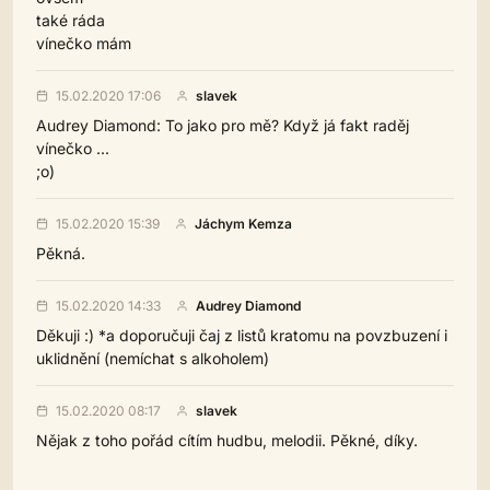
také ráda
vínečko mám
15.02.2020 17:06
slavek
Audrey Diamond: To jako pro mě? Když já fakt raděj
vínečko ...
;o)
15.02.2020 15:39
Jáchym Kemza
Pěkná.
15.02.2020 14:33
Audrey Diamond
Děkuji :) *a doporučuji čaj z listů kratomu na povzbuzení i
uklidnění (nemíchat s alkoholem)
15.02.2020 08:17
slavek
Nějak z toho pořád cítím hudbu, melodii. Pěkné, díky.