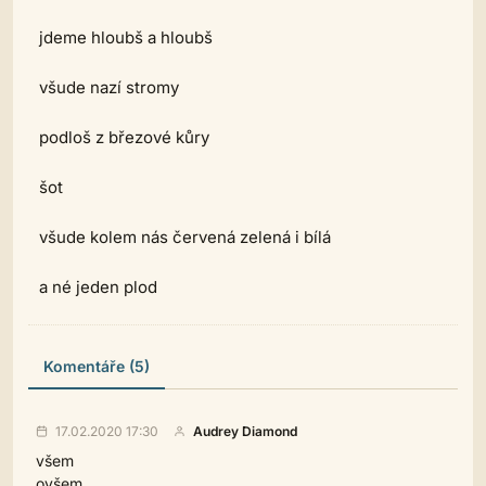
jdeme hloubš a hloubš
všude nazí stromy
podloš z březové kůry
šot
všude kolem nás červená zelená i bílá
a né jeden plod
Komentáře (5)
17.02.2020 17:30
Audrey Diamond
všem
ovšem