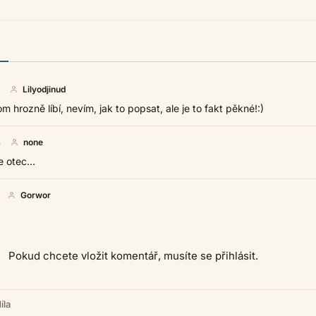
Lilyodjinud
m hrozně líbí, nevím, jak to popsat, ale je to fakt pěkné!:)
5
none
e otec...
Gorwor
Pokud chcete vložit komentář, musíte se přihlásit.
íla