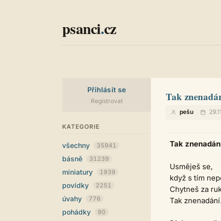
psanci
.
cz
Přihlásit se
Tak znenadá
Registrovat
pešu
29.1
KATEGORIE
Tak znenadán
všechny
35941
básně
31239
Usměješ se,
miniatury
1939
když s tím nep
povídky
2251
Chytneš za ru
úvahy
776
Tak znenadání
pohádky
90