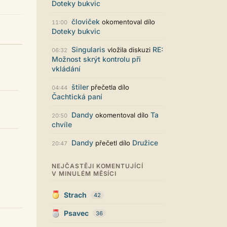
Zajímavý počin. Líbí se mi jak je to
Doteky bukvic
graficky promyšlené.
človiček
okomentoval dílo
11:00
Santiago Dibla
29.07. 11:01
Doteky bukvic
Ahoj všem! Právě jsem publikoval
svou druhou sbírku. Dostupná je ve
Singularis
RE:
vložila diskuzi
06:32
formátu pdf. Budu moc rád za
Možnost skrýt kontrolu při
přečtení! Sbírka nese název Já v
vkládání
sobě, dostupná je například zde:
https://www.palmknihy.cz/ekniha/j
štiler
přečetla dílo
a-v-sobe-428529 Santiago :)
04:44
Čachtická paní
Kristína Melegová
27.07. 21:01
super práca, symbol toho, že to tu
Dandy
Ta
okomentoval dílo
20:50
ešte žije
chvíle
Strach
26.07. 21:35
Dandy
Družice
přečetl dílo
20:47
Pena pace Lukio,... bude to tvrdy
zvykani po tech x letech ale
zvykneme sei
NEJČASTĚJI KOMENTUJÍCÍ
V MINULÉM MĚSÍCI
Terri42
26.07. 20:42
Na mobilu to vypadá super :-)
Strach
42
chvilku jsem si zvykala, ale je to
moc pěkné
Psavec
36
LUKiO
26.07. 20:38