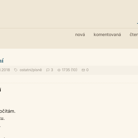
nová
komentovaná
čte
ní
1.2018
ostatní
/
písně
3
1735 (10)
0
í
očítám.
ku.
.