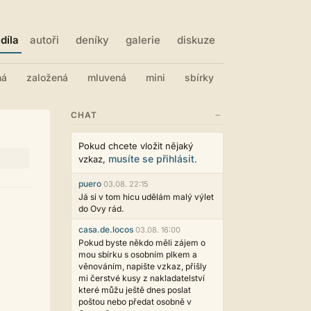
díla
autoři
deníky
galerie
diskuze
ná
založená
mluvená
mini
sbírky
−
CHAT
Pokud chcete vložit nějaký
musíte se přihlásit
vzkaz,
.
puero
03.08. 22:15
Já si v tom hicu udělám malý výlet
do Ovy rád.
casa.de.locos
03.08. 16:00
Pokud byste někdo měli zájem o
mou sbírku s osobním plkem a
věnováním, napište vzkaz, přišly
mi čerstvé kusy z nakladatelství
které můžu ještě dnes poslat
poštou nebo předat osobně v