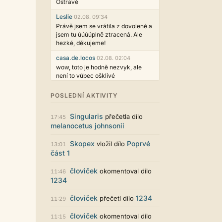
Ostravě
Leslie
02.08. 09:34
Právě jsem se vrátila z dovolené a
jsem tu úúúúplně ztracená. Ale
hezké, děkujeme!
casa.de.locos
02.08. 02:04
wow, toto je hodně nezvyk, ale
není to vůbec ošklivé
Jarda468
31.07. 12:50
POSLEDNÍ AKTIVITY
Už i počet přečtení jde vidět,
reklama co zasahovala do chatu je
Singularis
přečetla dílo
myslím také už v pořádku,
17:45
melanocetus johnsonii
perfektní práce :)
Singularis
30.07. 06:19
Skopex
Poprvé
vložil dílo
13:01
Líbí se mi tmavá varianta nového
část 1
vzhledu. Na některých místech
jsou sice mezi prvky příliš velké
človiček
okomentoval dílo
11:46
mezery, ale když mě to bude štvát,
1234
určitě to půjde upravit místním
stylem... Celkově je styl dobře
človiček
1234
přečetl dílo
11:29
funkční a příjemný. Podvedl se.
puero
človiček
29.07. 11:53
okomentoval dílo
11:15