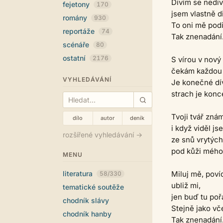
Divím se nedi
fejetony
170
jsem vlastně d
romány
930
To oni mě podiv
reportáže
74
Tak znenadání
scénáře
80
ostatní
2176
S vírou v nový
čekám každou 
VYHLEDÁVÁNÍ
Je konečné dív
strach je konc
Tvoji tvář zná
dílo
autor
deník
i když viděl js
rozšířené vyhledávání →
ze snů vrytých
pod kůži mého 
MENU
literatura
Miluj mě, poví
58/330
ubliž mi,
tematické soutěže
jen buď tu poř
chodník slávy
Stejně jako vč
chodník hanby
Tak znenadání