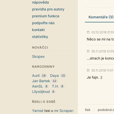
nápověda
pravidla pro autory
premium funkce
Komentáře (3)
podpořte nás
kontakt
02.12.2018 21:51
statistiky
Něco se mi na to
NOVÁČCI
30.11.2018 12:0
Skopex
...strach je konc
NAROZENINY
30.11.2018 11:01
Auril
Daya
18
15
Je fajn. :)
Jan Bartek
12
AenSL
T.H.
8
8
Lilyodjinud
8
ŘEKLI O SOBĚ
tisk
podobná d
Yarrod
mr Scraper
řekl o
: