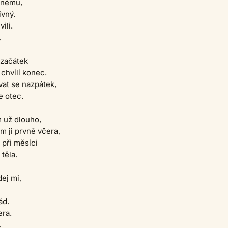
vnému,
ivný.
ili.
.
 začátek
chvílí konec.
at se nazpátek,
e otec.
m už dlouho,
em ji prvně včera,
 při měsíci
těla.
dej mi,
ád.
era.
.