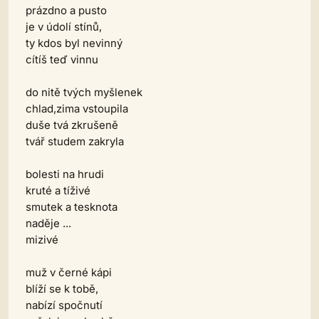
prázdno a pusto
je v údolí stínů,
ty kdos byl nevinný
cítíš teď vinnu
do nitě tvých myšlenek
chlad,zima vstoupila
duše tvá zkrušeně
tvář studem zakryla
bolesti na hrudi
kruté a tíživé
smutek a tesknota
naděje ...
mizivé
muž v černé kápi
blíží se k tobě,
nabízí spočnutí