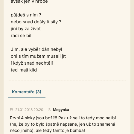
avšak jen v hrobě
půjdeš s ním ?
nebo snad došly ti síly ?
jiní by za život
rádi se bili
Jim, ale vyběr dán nebyl
oni s tím mužem museli jít
i když snad nechtěli
teď mají klid
Komentáře (3)
21.01.2018 20:20
Megynka
První 4 sloky jsou boží!!! Pak už se i to tedy moc nelíbí
(ne, že by to bylo špatně napsané, jen už to znamená
něco jiného), ale tedy tamto je bomba!