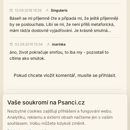
13.09.2016 19:26
Singularis
Báseň se mi příjemně čte a připadá mi, že ještě příjemněji
by se poslouchala. Líbí se mi, že není příliš metaforická,
mám rád/a doslovné vyjadřování. Je krásně smutná...
02.09.2016 15:34
marinka
áno, život pokračuje smrťou, to iba my - pozostalí to
cítime ako smútok.
Pokud chcete vložit komentář, musíte se přihlásit.
tisk
podobná díla
Vaše soukromí na Psanci.cz
Nezbytné cookies zajišťují přihlášení a fungování webu.
NÁSLEDUJÍCÍ DÍLO →
Analytiku, reklamu a externí obsah načteme jen s vaším
ticho
souhlasem. Volbu můžete kdykoli změnit.