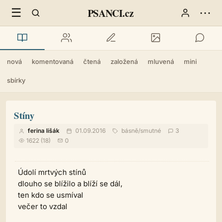
☰
⋯
PSANCI.cz
nová
komentovaná
čtená
založená
mluvená
mini
sbírky
Stíny
ferina lišák
01.09.2016
básně
/
smutné
3
1622 (18)
0
Údolí mrtvých stínů
dlouho se blížilo a blíží se dál,
ten kdo se usmíval
večer to vzdal