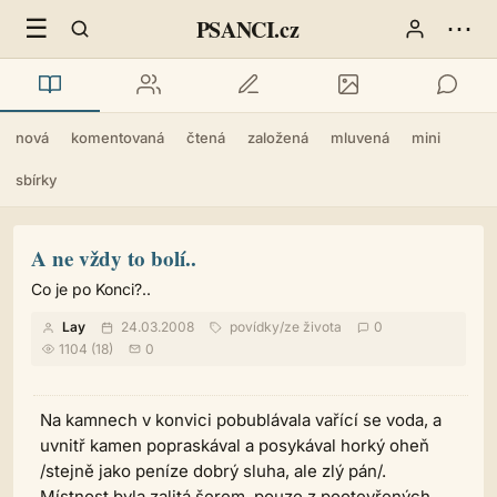
☰
⋯
PSANCI.cz
nová
komentovaná
čtená
založená
mluvená
mini
sbírky
A ne vždy to bolí..
Co je po Konci?..
Lay
24.03.2008
povídky
/
ze života
0
1104 (18)
0
Na kamnech v konvici pobublávala vařící se voda, a
uvnitř kamen popraskával a posykával horký oheň
/stejně jako peníze dobrý sluha, ale zlý pán/.
Místnost byla zalitá šerem, pouze z pootevřených