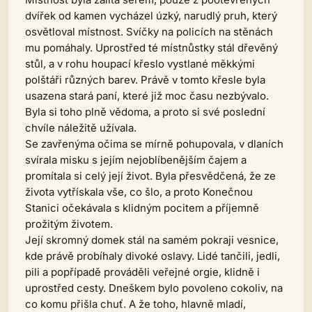
dvířek od kamen vycházel úzký, narudlý pruh, který
osvětloval místnost. Svíčky na policích na stěnách
mu pomáhaly. Uprostřed té místnůstky stál dřevěný
stůl, a v rohu houpací křeslo vystlané měkkými
polštáři různých barev. Právě v tomto křesle byla
usazena stará paní, které již moc času nezbývalo.
Byla si toho plně vědoma, a proto si své poslední
chvíle náležitě užívala.
Se zavřenýma očima se mírně pohupovala, v dlaních
svírala misku s jejím nejoblíbenějším čajem a
promítala si celý její život. Byla přesvědčená, že ze
života vytřískala vše, co šlo, a proto Konečnou
Stanici očekávala s klidným pocitem a příjemně
prožitým životem.
Její skromný domek stál na samém pokraji vesnice,
kde právě probíhaly divoké oslavy. Lidé tančili, jedli,
pili a popřípadě prováděli veřejné orgie, klidně i
uprostřed cesty. Dneškem bylo povoleno cokoliv, na
co komu přišla chuť. A že toho, hlavně mladí,