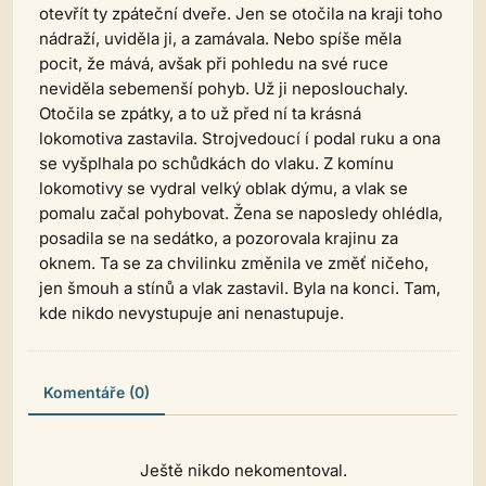
otevřít ty zpáteční dveře. Jen se otočila na kraji toho
nádraží, uviděla ji, a zamávala. Nebo spíše měla
pocit, že mává, avšak při pohledu na své ruce
neviděla sebemenší pohyb. Už ji neposlouchaly.
Otočila se zpátky, a to už před ní ta krásná
lokomotiva zastavila. Strojvedoucí í podal ruku a ona
se vyšplhala po schůdkách do vlaku. Z komínu
lokomotivy se vydral velký oblak dýmu, a vlak se
pomalu začal pohybovat. Žena se naposledy ohlédla,
posadila se na sedátko, a pozorovala krajinu za
oknem. Ta se za chvilinku změnila ve změť ničeho,
jen šmouh a stínů a vlak zastavil. Byla na konci. Tam,
kde nikdo nevystupuje ani nenastupuje.
Komentáře (0)
Ještě nikdo nekomentoval.