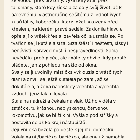
se vodou, přes prázdný, vyklizený stůl, přes
talismany, které kdy získala za celý svůj život, až k
barevnému, vlastnoručně sešitému z jednotlivých
kusů látky, koberečku, který ležel natažený před
křeslem, na kterém právě seděla. Zaklonila hlavu a
opřela jí o vršek křesla, zavřela oči a usmála se. Po
tvářích se jí kutálela slza. Slza štěstí i neštěstí, lásky i
nenávisti, spravedlnosti i nespravedlnosti. Sama
nevěděla, proč pláče, ale znáte ty chvíle, kdy prostě
pláčete, jen z pohledu na sklo od okna.
Svaly se jí uvolnily, mistička vyklouzla z vrásčitých
dlani a chvíli se ještě kutálela po zemi, až se
dokutálela, a žena naposledy vdechla a vydechla
vzduch, jenž tak milovala.
Stála na nádraží a čekala na vlak. Už ho viděla v
zatáčce, tu krásnou, nablýskanou, červenou
lokomotivu, jak se blíží k ní. Vyšla z pod stříšky a
postavila se až ke kraji nástupiště.
Její vnučka běžela po cestě k jejímu domečku.
Volala na ní /babičko, babičko!/, ale ona už nemohla