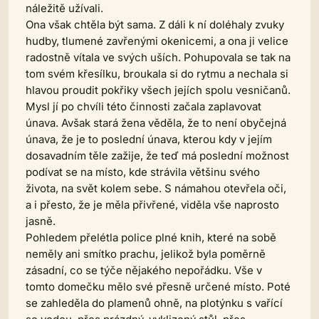
náležitě užívali.
Ona však chtěla být sama. Z dáli k ní doléhaly zvuky
hudby, tlumené zavřenými okenicemi, a ona ji velice
radostně vítala ve svých uších. Pohupovala se tak na
tom svém křesílku, broukala si do rytmu a nechala si
hlavou proudit pokřiky všech jejích spolu vesničanů.
Mysl jí po chvíli této činnosti začala zaplavovat
únava. Avšak stará žena věděla, že to není obyčejná
únava, že je to poslední únava, kterou kdy v jejím
dosavadním těle zažije, že teď má poslední možnost
podívat se na místo, kde strávila většinu svého
života, na svět kolem sebe. S námahou otevřela oči,
a i přesto, že je měla přivřené, viděla vše naprosto
jasně.
Pohledem přelétla police plné knih, které na sobě
neměly ani smítko prachu, jelikož byla poměrně
zásadní, co se týče nějakého nepořádku. Vše v
tomto domečku mělo své přesně určené místo. Poté
se zahleděla do plamenů ohně, na plotýnku s vařící